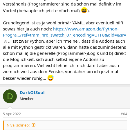
Verständnis (Programmierer sind da schon mal definitiv im
Vorteil (behaupte ich jetzt einfach mal)
).
Grundlegend ist es ja wohl primär YAML, aber eventuell hilft
sowas hier ja auch noch:
https://www.amazon.de/Python-
Progra.../ref=tmm_hrd_swatch_0?_encoding=UTF8&qid=&sr=
... Ist zwar Python, aber ich "meine", dass die Addons auch
alle mit Python gestrickt waren, dann hätte das zumindestens
schon mal a) die generelle (Programmier-)Logik und b) direkt
die Möglichkeit, sich auch selbst eigene Addons zu
programmieren. Vielleicht lehne ich mich damit aber auch
ziemlich weit aus dem Fenster, von daher bin ich jetzt mal
besser wieder ruhig...
DarkOfSoul
D
Member
5 Apr. 2022
#64
Nival schrieb: