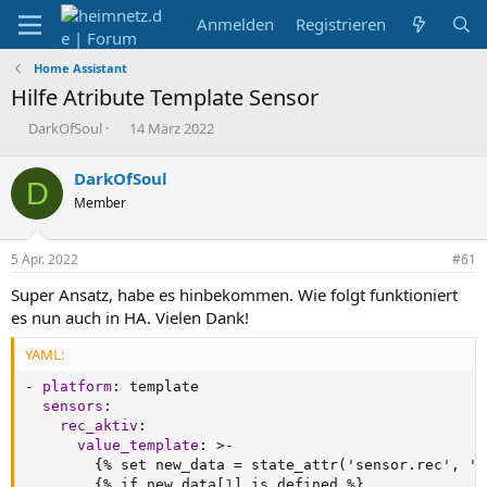
Anmelden
Registrieren
Home Assistant
Hilfe Atribute Template Sensor
E
E
DarkOfSoul
14 März 2022
r
r
s
s
DarkOfSoul
D
t
t
Member
e
e
l
l
l
l
5 Apr. 2022
#61
e
t
r
a
Super Ansatz, habe es hinbekommen. Wie folgt funktioniert
m
es nun auch in HA. Vielen Dank!
YAML:
-
platform
:
 template

sensors
:
rec_aktiv
:
value_template
:
>
-
{
% set new_data = state_attr('sensor.rec'
,
 'd
{
% if new_data
[
1
]
 is defined %
}