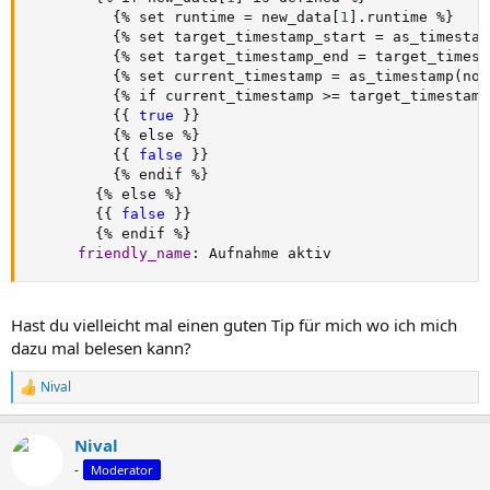
{
% set runtime = new_data
[
1
]
.runtime %
}
{
% set target_timestamp_start = as_timestam
{
% set target_timestamp_end = target_timest
{
% set current_timestamp = as_timestamp(now
{
% if current_timestamp 
>
= target_timestamp
{
{
true 
}
}
{
% else %
}
{
{
false 
}
}
{
% endif %
}
{
% else %
}
{
{
false 
}
}
{
% endif %
}
friendly_name
:
 Aufnahme aktiv
Hast du vielleicht mal einen guten Tip für mich wo ich mich
dazu mal belesen kann?
Nival
R
e
a
Nival
k
t
-
Moderator
i