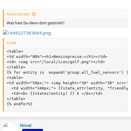
Nival schrieb:
Was hast Du denn dort gestrickt?
Code:
<table>

<td width="80%"><h1>Benzinpreise:</h1></td>

<td> <img src="/local/icon/golf.png"></td>

</table>

{% for entity in  expand('group.all_fuel_sensors') | 
<table>

<td width="50px;"> <img height="30" width="30" src='{
  <td width="340px;"> {{state_attr(entity, "friendly_
  <td><b> {{states(entity) }} € </b></td>

</table>

{% endfor%}
Nival