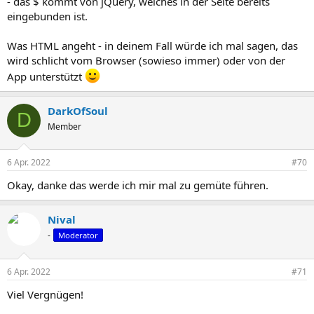
- das $ kommt von jQuery, welches in der Seite bereits
eingebunden ist.
Was HTML angeht - in deinem Fall würde ich mal sagen, das
wird schlicht vom Browser (sowieso immer) oder von der
App unterstützt
DarkOfSoul
D
Member
6 Apr. 2022
#70
Okay, danke das werde ich mir mal zu gemüte führen.
Nival
-
Moderator
6 Apr. 2022
#71
Viel Vergnügen!