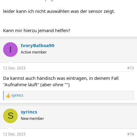
leider kann ich nicht auswählen was der sensor zeigt.
Kann mir hierzu jemand helfen?
IvoryBalboa90
I
Active member
12 Dez. 2023
#73
Da kannst auch händisch was eintragen, in deinem Fall
"Aufnahme läuft" (aber ohne "")
syrincs
R
e
a
syrincs
k
S
t
New member
i
o
n
12 Dez. 2023
#74
e