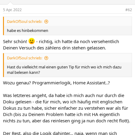
o
n
5 Apr. 2022
#62
e
n
DarkOfSoul schrieb:
:
habe es hinbekommen
Sehr schön!
- richtig, ich hatte da noch versehentlich
Deinen Versuch des zählens drin stehen gelassen.
DarkOfSoul schrieb:
Hast du vielleicht mal einen guten Tip für mich wo ich mich dazu
mal belesen kann?
Wozu genau? Programmierlogik, Home Assistant..?
Was letzteres angeht, da habe ich mich auch nur durch die
Doku gelesen - die für mich, wo ich häufig mit englischen
Dokus zu tun habe, sicher einfacher zu verstehen war als für
Dich (bis zu Deinem Problem hatte ich mit HA eigentlich
nichts zu tun, aber das reinlesen ging ja nun doch recht flott).
Der Rest, also die Logik dahinter... naja, wenn man sich