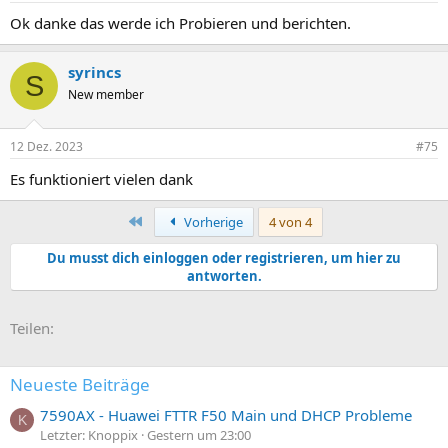
n
Ok danke das werde ich Probieren und berichten.
:
syrincs
S
New member
12 Dez. 2023
#75
Es funktioniert vielen dank
Erste
Vorherige
4 von 4
Du musst dich einloggen oder registrieren, um hier zu
antworten.
E-Mail
Link
Teilen:
Neueste Beiträge
7590AX - Huawei FTTR F50 Main und DHCP Probleme
K
Letzter: Knoppix
Gestern um 23:00