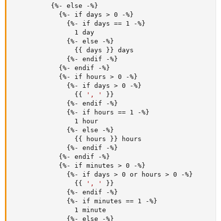
{
%
-
 else 
-
%
}
{
%
-
 if days 
>
 0 
-
%
}
{
%
-
 if days == 1 
-
%
}
                1 day

{
%
-
 else 
-
%
}
{
{
 days 
}
}
 days

{
%
-
 endif 
-
%
}
{
%
-
 endif 
-
%
}
{
%
-
 if hours 
>
 0 
-
%
}
{
%
-
 if days 
>
 0 
-
%
}
{
{
', '
}
}
{
%
-
 endif 
-
%
}
{
%
-
 if hours == 1 
-
%
}
                1 hour

{
%
-
 else 
-
%
}
{
{
 hours 
}
}
 hours

{
%
-
 endif 
-
%
}
{
%
-
 endif 
-
%
}
{
%
-
 if minutes 
>
 0 
-
%
}
{
%
-
 if days 
>
 0 or hours 
>
 0 
-
%
}
{
{
', '
}
}
{
%
-
 endif 
-
%
}
{
%
-
 if minutes == 1 
-
%
}
                1 minute

{
%
-
 else 
-
%
}