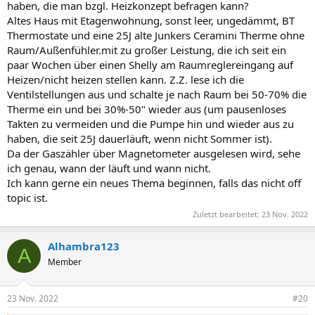
haben, die man bzgl. Heizkonzept befragen kann?
Altes Haus mit Etagenwohnung, sonst leer, ungedämmt, BT
Thermostate und eine 25J alte Junkers Ceramini Therme ohne
Raum/Außenfühler.mit zu großer Leistung, die ich seit ein
paar Wochen über einen Shelly am Raumreglereingang auf
Heizen/nicht heizen stellen kann. Z.Z. lese ich die
Ventilstellungen aus und schalte je nach Raum bei 50-70% die
Therme ein und bei 30%-50" wieder aus (um pausenloses
Takten zu vermeiden und die Pumpe hin und wieder aus zu
haben, die seit 25J dauerläuft, wenn nicht Sommer ist).
Da der Gaszähler über Magnetometer ausgelesen wird, sehe
ich genau, wann der läuft und wann nicht.
Ich kann gerne ein neues Thema beginnen, falls das nicht off
topic ist.
Zuletzt bearbeitet:
23 Nov. 2022
Alhambra123
A
Member
23 Nov. 2022
#20