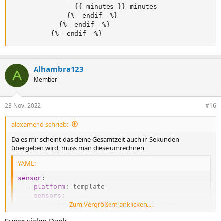
{
{
 minutes 
}
}
 minutes

{
%
-
 endif 
-
%
}
{
%
-
 endif 
-
%
}
{
%
-
 endif 
-
%
}
Alhambra123
A
Member
23 Nov. 2022
#16
alexamend schrieb:
Da es mir scheint das deine Gesamtzeit auch in Sekunden
übergeben wird, muss man diese umrechnen
YAML:
sensor
:
-
platform
:
 template

sensors
:
Zum Vergrößern anklicken....
<sensorname_zum_weiter_verarbeiten>
:
friendly_name
:
 <geeigneter_name
>
Super vielen Dank.