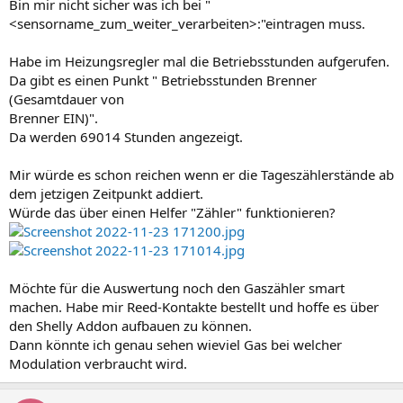
Bin mir nicht sicher was ich bei "
{
%
-
 endif 
-
%
}
{
%
-
 if minutes 
>
 0 
-
%
}
<sensorname_zum_weiter_verarbeiten>:"eintragen muss.
{
%
-
 if days 
>
 0 or hours 
>
 0 
-
%
}
{
{
', '
}
}
Habe im Heizungsregler mal die Betriebsstunden aufgerufen.
{
%
-
 endif 
-
%
}
Da gibt es einen Punkt " Betriebsstunden Brenner
{
%
-
 if minutes == 1 
-
%
}
(Gesamtdauer von
                1 minute

Brenner EIN)".
{
%
-
 else 
-
%
}
{
{
 minutes 
}
}
 minutes

Da werden 69014 Stunden angezeigt.
{
%
-
 endif 
-
%
}
{
%
-
 endif 
-
%
}
Mir würde es schon reichen wenn er die Tageszählerstände ab
{
%
-
 endif 
-
%
}
dem jetzigen Zeitpunkt addiert.
Würde das über einen Helfer "Zähler" funktionieren?
Möchte für die Auswertung noch den Gaszähler smart
machen. Habe mir Reed-Kontakte bestellt und hoffe es über
den Shelly Addon aufbauen zu können.
Dann könnte ich genau sehen wieviel Gas bei welcher
Modulation verbraucht wird.