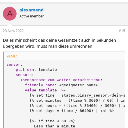
alexamend
A
Active member
23 Nov. 2022
#15
Da es mir scheint das deine Gesamtzeit auch in Sekunden
übergeben wird, muss man diese umrechnen
YAML:
sensor
:
-
platform
:
 template

sensors
:
<sensorname_zum_weiter_verarbeiten>
:
friendly_name
:
 <geeigneter_name
>
value_template
:
>
-
{
% set time = states.binary_sensor.<dein
-
se
{
% set minutes = ((time % 3600) / 60) 
|
 int
{
% set hours = ((time % 86400) / 3600) 
|
 in
{
% set days = (time / 86400) 
|
 int %
}
{
%
-
 if time < 60 
-
%
}
            Less than a minute
