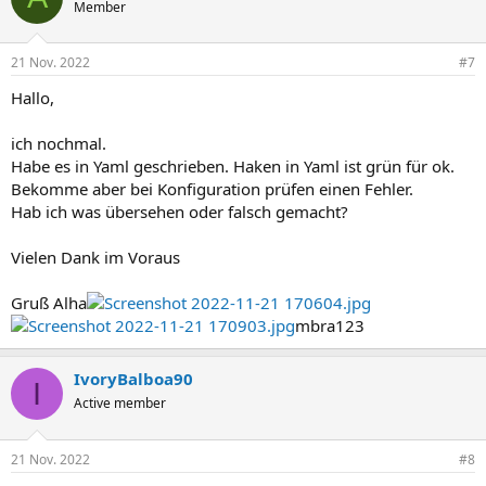
t
Member
i
o
n
21 Nov. 2022
#7
e
n
Hallo,
:
ich nochmal.
Habe es in Yaml geschrieben. Haken in Yaml ist grün für ok.
Bekomme aber bei Konfiguration prüfen einen Fehler.
Hab ich was übersehen oder falsch gemacht?
Vielen Dank im Voraus
Gruß Alha
mbra123
IvoryBalboa90
I
Active member
21 Nov. 2022
#8