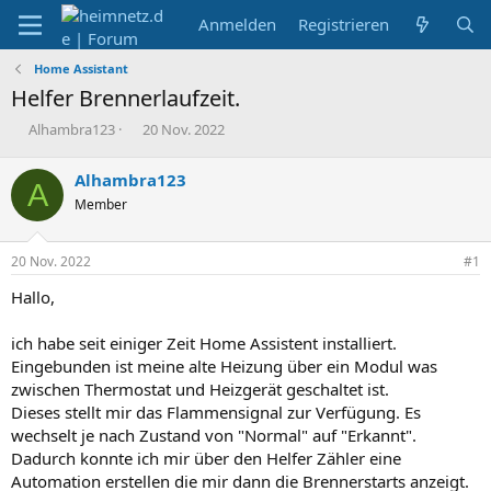
Anmelden
Registrieren
Home Assistant
Helfer Brennerlaufzeit.
E
E
Alhambra123
20 Nov. 2022
r
r
s
s
Alhambra123
A
t
t
Member
e
e
l
l
l
l
20 Nov. 2022
#1
e
t
r
a
Hallo,
m
ich habe seit einiger Zeit Home Assistent installiert.
Eingebunden ist meine alte Heizung über ein Modul was
zwischen Thermostat und Heizgerät geschaltet ist.
Dieses stellt mir das Flammensignal zur Verfügung. Es
wechselt je nach Zustand von "Normal" auf "Erkannt".
Dadurch konnte ich mir über den Helfer Zähler eine
Automation erstellen die mir dann die Brennerstarts anzeigt.