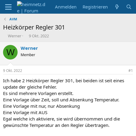
Anmelden
Registrieren
AVM
Heizkörper Regler 301
E
E
Werner
9 Okt. 2022
r
r
s
s
Werner
W
t
t
Member
e
e
l
l
l
l
9 Okt. 2022
#1
e
t
r
a
Ich habe 2 Heizkörper Regler 301, bei beiden ist seit eines
m
update der gleiche Fehler.
Es sind mehrere Vorlagen erstellt.
Eine Vorlage über Zeit, soll und Absenkung Temperatur.
Eine Vorlage mit nur, nur Absenkung
Eine Vorlage mit AUS
Egal welche ich aktiviere, sie wird übernommen und die
gewünschte Temperatur an den Regler übertragen.