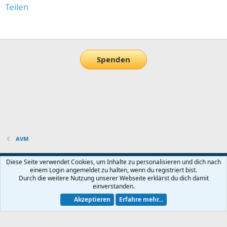
Teilen
E-Mail
Link
Spenden
AVM
Default-Theme
Diese Seite verwendet Cookies, um Inhalte zu personalisieren und dich nach
einem Login angemeldet zu halten, wenn du registriert bist.
Nutzungsbedingungen
Datenschutz
Hilfe und Impressum
Start
Durch die weitere Nutzung unserer Webseite erklärst du dich damit
R
einverstanden.
S
S
Akzeptieren
Erfahre mehr...
®
Community platform by XenForo
© 2010-2026 XenForo Ltd.