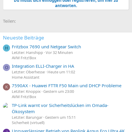
Du musst dich einloggen oder registrieren, um hier zu
k
antworten.
t
i
o
E-Mail
Link
Teilen:
n
e
n
:
Neueste Beiträge
Fritzbox 7690 und Netgear Switch
H
Letzter: Hanshipp
Vor 32 Minuten
AVM Fritz!Box
Integration ELLI-Charger in HA
O
Letzter: Oberhesse
Heute um 11:02
Home Assistant
7590AX - Huawei FTTR F50 Main und DHCP Probleme
K
Letzter: Knoppix
Gestern um 23:00
AVM Fritz!Box
TP-Link warnt vor Sicherheitslücken im Omada-
Ökosystem
Letzter: Barungar
Gestern um 15:11
Sicherheit (virtuell)
Unzuverlässiger Betrieb von Reolink Argus Eco Ultra 4K