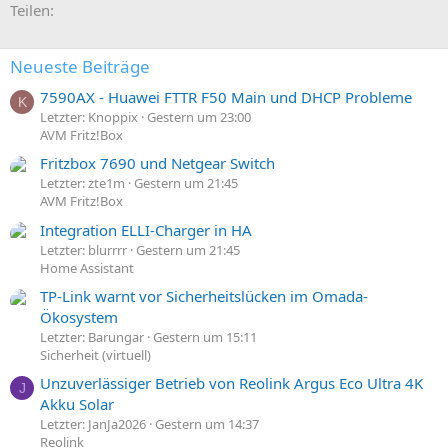
E-Mail
Link
Teilen:
Neueste Beiträge
7590AX - Huawei FTTR F50 Main und DHCP Probleme
K
Letzter: Knoppix
Gestern um 23:00
AVM Fritz!Box
Fritzbox 7690 und Netgear Switch
Letzter: zte1m
Gestern um 21:45
AVM Fritz!Box
Integration ELLI-Charger in HA
Letzter: blurrrr
Gestern um 21:45
Home Assistant
TP-Link warnt vor Sicherheitslücken im Omada-
Ökosystem
Letzter: Barungar
Gestern um 15:11
Sicherheit (virtuell)
Unzuverlässiger Betrieb von Reolink Argus Eco Ultra 4K
J
Akku Solar
Letzter: JanJa2026
Gestern um 14:37
Reolink