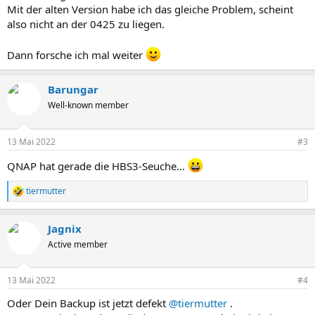
Mit der alten Version habe ich das gleiche Problem, scheint
also nicht an der 0425 zu liegen.
Dann forsche ich mal weiter
Barungar
Well-known member
13 Mai 2022
#3
QNAP hat gerade die HBS3-Seuche...
tiermutter
R
e
a
Jagnix
k
t
Active member
i
o
n
13 Mai 2022
#4
e
n
Oder Dein Backup ist jetzt defekt
@tiermutter
.
: