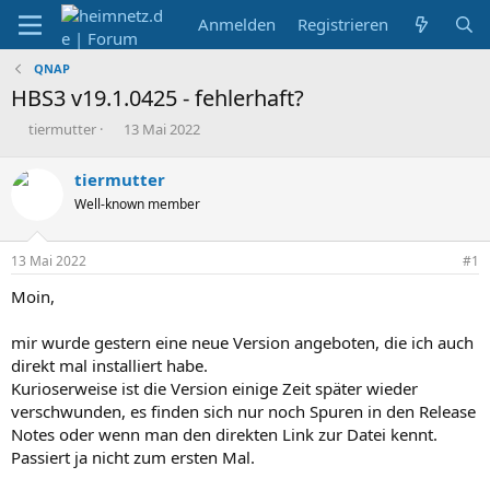
Anmelden
Registrieren
QNAP
HBS3 v19.1.0425 - fehlerhaft?
E
E
tiermutter
13 Mai 2022
r
r
s
s
tiermutter
t
t
Well-known member
e
e
l
l
l
l
13 Mai 2022
#1
e
t
r
a
Moin,
m
mir wurde gestern eine neue Version angeboten, die ich auch
direkt mal installiert habe.
Kurioserweise ist die Version einige Zeit später wieder
verschwunden, es finden sich nur noch Spuren in den Release
Notes oder wenn man den direkten Link zur Datei kennt.
Passiert ja nicht zum ersten Mal.