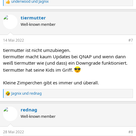
underwood
und
Jagnix
R
e
a
tiermutter
k
t
Well-known member
i
o
n
14 Mai 2022
#7
e
n
tiermutter ist nicht umzubiegen.
:
tiermutter macht kaum Updates bei QNAP und wenn dann
weiß tiermutter wie (und dass) ein Downgrade funktioniert.
tiermutter hat seine Kids im Griff.
Kleine Zimperchen gibt es immer und überall.
Jagnix
und
rednag
R
e
a
rednag
k
t
Well-known member
i
o
n
28 Mai 2022
#8
e