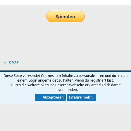
Spenden
QNAP
Default-Theme
Diese Seite verwendet Cookies, um Inhalte zu personalisieren und dich nach
einem Login angemeldet zu halten, wenn du registriert bist.
Nutzungsbedingungen
Datenschutz
Hilfe und Impressum
Start
Durch die weitere Nutzung unserer Webseite erklärst du dich damit
R
einverstanden.
S
S
Akzeptieren
Erfahre mehr...
®
Community platform by XenForo
© 2010-2026 XenForo Ltd.