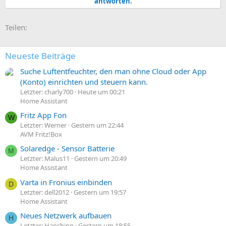
antworten.
t
i
o
E-Mail
Link
Teilen:
n
e
n
:
Neueste Beiträge
Suche Luftentfeuchter, den man ohne Cloud oder App
(Konto) einrichten und steuern kann.
Letzter: charly700
Heute um 00:21
Home Assistant
Fritz App Fon
W
Letzter: Werner
Gestern um 22:44
AVM Fritz!Box
Solaredge - Sensor Batterie
M
Letzter: Malus11
Gestern um 20:49
Home Assistant
Varta in Fronius einbinden
D
Letzter: dell2012
Gestern um 19:57
Home Assistant
Neues Netzwerk aufbauen
H
Letzter: Hanshipp
Gestern um 18:55