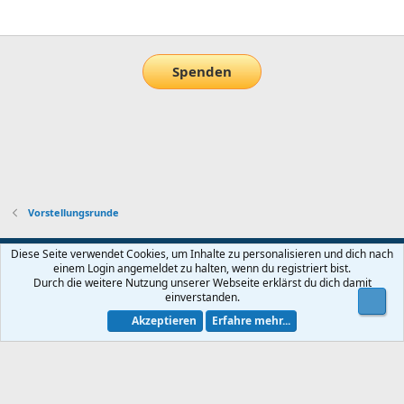
E-Mail
Link
Spenden
Vorstellungsrunde
Default-Theme
Diese Seite verwendet Cookies, um Inhalte zu personalisieren und dich nach
einem Login angemeldet zu halten, wenn du registriert bist.
Nutzungsbedingungen
Datenschutz
Hilfe und Impressum
Start
Durch die weitere Nutzung unserer Webseite erklärst du dich damit
R
einverstanden.
Obe
S
S
Akzeptieren
Erfahre mehr...
®
Community platform by XenForo
© 2010-2026 XenForo Ltd.