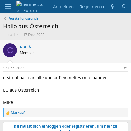
Anmelden
Registrieren
Vorstellungsrunde
Hallo aus Österreich
E
E
clark
17 Dez. 2022
r
r
s
s
clark
C
t
t
Member
e
e
l
l
l
l
17 Dez. 2022
#1
e
t
r
a
erstmal hallo an alle und auf ein nettes miteinander
m
LG aus Österreich
Mike
MarkusAT
R
e
a
Du musst dich einloggen oder registrieren, um hier zu
k