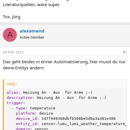
Literaturquellen, wäre super.
Tnx, Jörg
alexamend
A
Active member
24 Feb. 2023
#2
Das geht beides in eriner Automatisierung, hier musst du nur
deine Entitys ändern
YAML:
alias
:
 Heizung An 
-
 Aus  für Arme ;
-
description
:
 Heizung An 
-
 Aus  für Arme ;
-
trigger
:
-
type
:
 temperature

platform
:
 device

device_id
:
 147f949368dbfb508be5d0a3a381e306

entity_id
:
 sensor.lumi_lumi_weather_temperature_8

domain
:
 sensor
