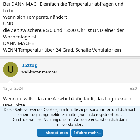
Bei DANN MACHE einfach die Temperatur abfragen und
fertig.
Wenn sich Temperatur ändert
UND
die Zeit zwischen08:30 und 18:00 Uhr ist UND einer der
Wochentage ist
DANN MACHE
WENN Temperatur über 24 Grad, Schalte Ventilator ein
u5zzug
U
Well-known member
12 Juli 2024
#20
Wenn du willst das die A. sehr häufig läuft, das Log zukracht
usw., bitte.
Diese Seite verwendet Cookies, um Inhalte zu personalisieren und dich nach
Hier scheinen ja nicht Unmengen an verkomplizierenden
einem Login angemeldet zu halten, wenn du registriert bist.
Nebenbedingungen im Spiel zu sein.
Durch die weitere Nutzung unserer Webseite erklärst du dich damit
einverstanden.
Letzte
1 von 2
Nächste
Akzeptieren
Erfahre mehr...