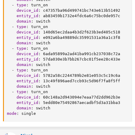
-
type
:
 turn_on

device_id
:
 c47357ba96d499741bc743e613b51492

entity_id
:
 ab83459b1732e4fdc6a6c75bc0de957c

domain
:
 switch

-
type
:
 turn_on

device_id
:
 140d65ec2daa4b3d2f623b3ed405c518

entity_id
:
 e092a6ba49889dc35991531a36a1c3f8

domain
:
 switch

-
type
:
 turn_on

device_id
:
 6ada95899a2ad41ba991cb237038c72a

entity_id
:
 57da030e3b7bb267cbc01f5ee28c433e

domain
:
 switch

-
type
:
 turn_on

device_id
:
 5782a58c2244789b2e81e053c5c19c6a

entity_id
:
 13c49f896aed7ccb93c5d96f7fa8f5ff

domain
:
 switch

-
type
:
 turn_on

device_id
:
 60c148a2d943094e7eaa77d2dd962b3e

entity_id
:
 5edd80e75492867aecadbf5d3a31bba3

domain
:
mode
:
 single