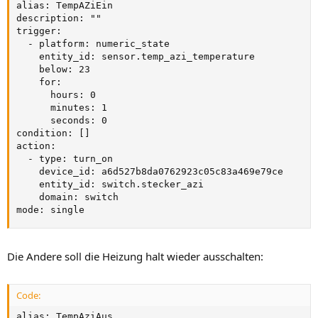
alias: TempAZiEin

description: ""

trigger:

  - platform: numeric_state

    entity_id: sensor.temp_azi_temperature

    below: 23

    for:

      hours: 0

      minutes: 1

      seconds: 0

condition: []

action:

  - type: turn_on

    device_id: a6d527b8da0762923c05c83a469e79ce

    entity_id: switch.stecker_azi

    domain: switch

mode: single
Die Andere soll die Heizung halt wieder ausschalten:
Code:
alias: TempAziAus
