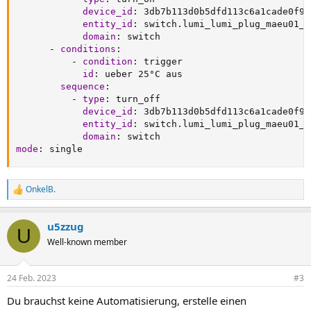
device_id
:
 3db7b113d0b5dfd113c6a1cade0f9a4
entity_id
:
 switch.lumi_lumi_plug_maeu01_s
domain
:
 switch

-
conditions
:
-
condition
:
 trigger

id
:
 ueber 25°C aus

sequence
:
-
type
:
 turn_off

device_id
:
 3db7b113d0b5dfd113c6a1cade0f9a4
entity_id
:
 switch.lumi_lumi_plug_maeu01_s
domain
:
mode
:
 single
OnkelB.
R
e
a
u5zzug
k
U
t
Well-known member
i
o
n
24 Feb. 2023
#3
e
n
Du brauchst keine Automatisierung, erstelle einen
: