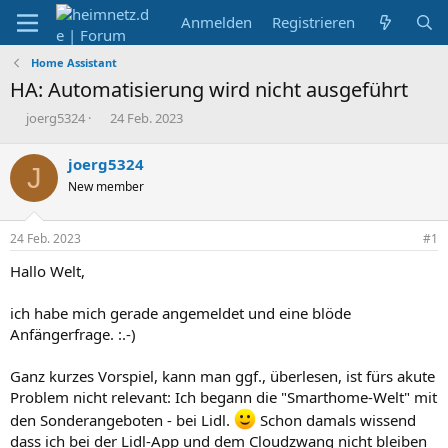
Anmelden
Registrieren
Home Assistant
HA: Automatisierung wird nicht ausgeführt
E
E
joerg5324
24 Feb. 2023
r
r
s
s
joerg5324
J
t
t
New member
e
e
l
l
l
l
24 Feb. 2023
#1
e
t
r
a
Hallo Welt,
m
ich habe mich gerade angemeldet und eine blöde
Anfängerfrage. :.-)
Ganz kurzes Vorspiel, kann man ggf., überlesen, ist fürs akute
Problem nicht relevant: Ich begann die "Smarthome-Welt" mit
den Sonderangeboten - bei Lidl.
Schon damals wissend
dass ich bei der Lidl-App und dem Cloudzwang nicht bleiben