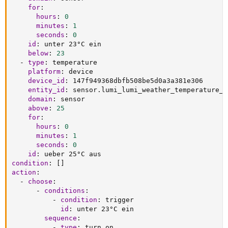
for
:
hours
:
0
minutes
:
1
seconds
:
0
id
:
 unter 23°C ein

below
:
23
-
type
:
 temperature

platform
:
 device

device_id
:
 147f949368dbfb508be5d0a3a381e306

entity_id
:
 sensor.lumi_lumi_weather_temperature_8

domain
:
 sensor

above
:
25
for
:
hours
:
0
minutes
:
1
seconds
:
0
id
:
condition
:
[
]
action
:
-
choose
:
-
conditions
:
-
condition
:
 trigger

id
:
 unter 23°C ein

sequence
:
-
type
:
 turn_on
