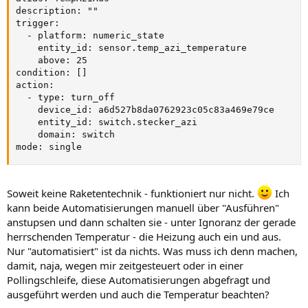
description: ""

trigger:

  - platform: numeric_state

    entity_id: sensor.temp_azi_temperature

    above: 25

condition: []

action:

  - type: turn_off

    device_id: a6d527b8da0762923c05c83a469e79ce

    entity_id: switch.stecker_azi

    domain: switch

mode: single
Soweit keine Raketentechnik - funktioniert nur nicht.
Ich
kann beide Automatisierungen manuell über "Ausführen"
anstupsen und dann schalten sie - unter Ignoranz der gerade
herrschenden Temperatur - die Heizung auch ein und aus.
Nur "automatisiert" ist da nichts. Was muss ich denn machen,
damit, naja, wegen mir zeitgesteuert oder in einer
Pollingschleife, diese Automatisierungen abgefragt und
ausgeführt werden und auch die Temperatur beachten?