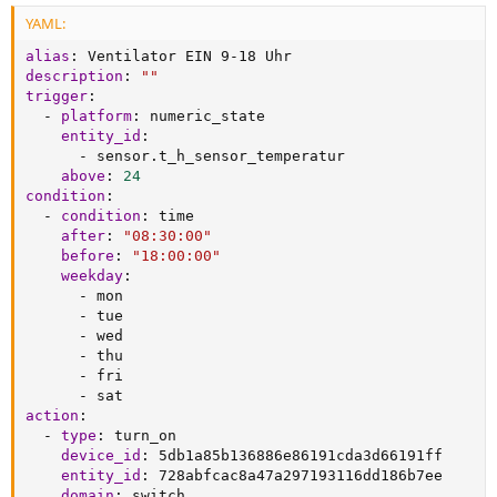
YAML:
alias
:
 Ventilator EIN 9
-
description
:
""
trigger
:
-
platform
:
 numeric_state

entity_id
:
-
 sensor.t_h_sensor_temperatur

above
:
24
condition
:
-
condition
:
 time

after
:
"08:30:00"
before
:
"18:00:00"
weekday
:
-
 mon

-
 tue

-
 wed

-
 thu

-
 fri

-
action
:
-
type
:
 turn_on

device_id
:
 5db1a85b136886e86191cda3d66191ff

entity_id
:
 728abfcac8a47a297193116dd186b7ee

domain
:
 switch
