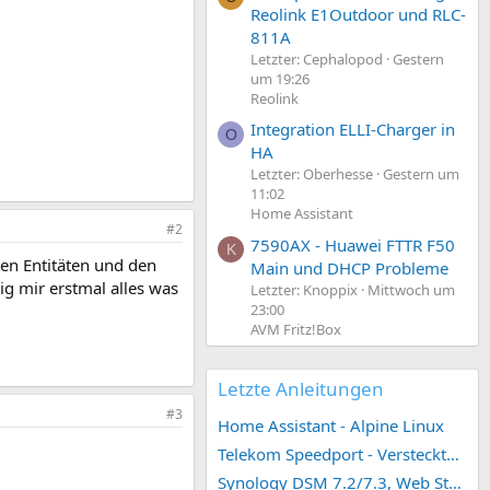
Reolink E1Outdoor und RLC-
811A
Letzter: Cephalopod
Gestern
um 19:26
Reolink
Integration ELLI-Charger in
O
HA
Letzter: Oberhesse
Gestern um
11:02
Home Assistant
#2
7590AX - Huawei FTTR F50
K
en Entitäten und den
Main und DHCP Probleme
ig mir erstmal alles was
Letzter: Knoppix
Mittwoch um
23:00
AVM Fritz!Box
Letzte Anleitungen
#3
Home Assistant - Alpine Linux
Telekom Speedport - Versteckte Konfigurationen
Synology DSM 7.2/7.3, Web Station 4, Webdienst und Webportal erstellen (ehemals vHost)