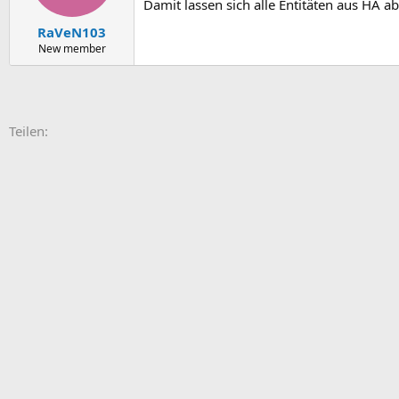
Damit lassen sich alle Entitäten aus HA a
RaVeN103
New member
E-Mail
Link
Teilen: