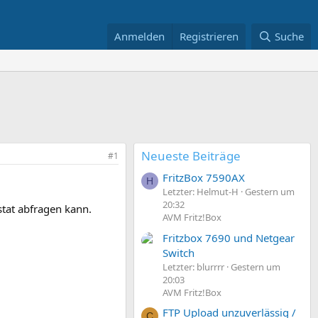
Anmelden
Registrieren
Suche
Neueste Beiträge
#1
FritzBox 7590AX
H
Letzter: Helmut-H
Gestern um
20:32
tat abfragen kann.
AVM Fritz!Box
Fritzbox 7690 und Netgear
Switch
Letzter: blurrrr
Gestern um
20:03
AVM Fritz!Box
FTP Upload unzuverlässig /
C