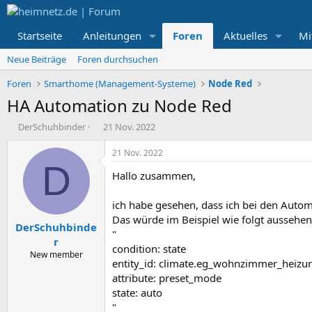
Startseite
Anleitungen
Foren
Aktuelles
Mi
Neue Beiträge
Foren durchsuchen
Foren
Smarthome (Management-Systeme)
Node Red
HA Automation zu Node Red
E
E
DerSchuhbinder
21 Nov. 2022
r
r
s
s
21 Nov. 2022
t
t
D
Hallo zusammen,
e
e
l
l
l
l
ich habe gesehen, dass ich bei den Auto
e
t
Das würde im Beispiel wie folgt aussehen
DerSchuhbinde
r
a
"
m
r
condition: state
New member
entity_id: climate.eg_wohnzimmer_heizu
attribute: preset_mode
state: auto
"