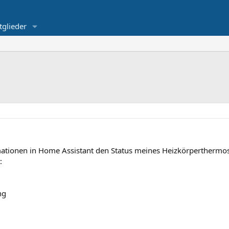
tglieder
mationen in Home Assistant den Status meines Heizkörperthermos
:
ng