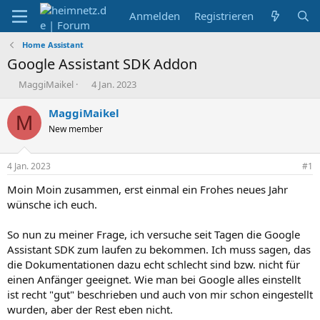
Anmelden
Registrieren
Home Assistant
Google Assistant SDK Addon
E
E
MaggiMaikel
4 Jan. 2023
r
r
s
s
MaggiMaikel
M
t
t
New member
e
e
l
l
l
l
4 Jan. 2023
#1
e
t
r
a
Moin Moin zusammen, erst einmal ein Frohes neues Jahr
m
wünsche ich euch.
So nun zu meiner Frage, ich versuche seit Tagen die Google
Assistant SDK zum laufen zu bekommen. Ich muss sagen, das
die Dokumentationen dazu echt schlecht sind bzw. nicht für
einen Anfänger geeignet. Wie man bei Google alles einstellt
ist recht "gut" beschrieben und auch von mir schon eingestellt
wurden, aber der Rest eben nicht.