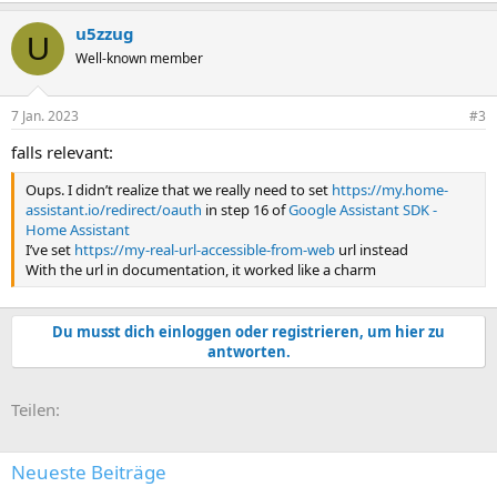
u5zzug
U
Well-known member
7 Jan. 2023
#3
falls relevant:
Oups. I didn’t realize that we really need to set
https://my.home-
assistant.io/redirect/oauth
in step 16 of
Google Assistant SDK -
Home Assistant
I’ve set
https://my-real-url-accessible-from-web
url instead
With the url in documentation, it worked like a charm
Du musst dich einloggen oder registrieren, um hier zu
antworten.
E-Mail
Link
Teilen:
Neueste Beiträge