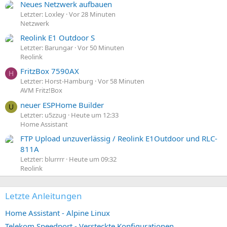
Neues Netzwerk aufbauen
Letzter: Loxley
Vor 28 Minuten
Netzwerk
Reolink E1 Outdoor S
Letzter: Barungar
Vor 50 Minuten
Reolink
FritzBox 7590AX
H
Letzter: Horst-Hamburg
Vor 58 Minuten
AVM Fritz!Box
neuer ESPHome Builder
U
Letzter: u5zzug
Heute um 12:33
Home Assistant
FTP Upload unzuverlässig / Reolink E1Outdoor und RLC-
811A
Letzter: blurrrr
Heute um 09:32
Reolink
Letzte Anleitungen
Home Assistant - Alpine Linux
Telekom Speedport - Versteckte Konfigurationen