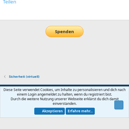
Teilen
E-Mail
Link
Spenden
Sicherheit (virtuell)
Default-Theme
Diese Seite verwendet Cookies, um Inhalte zu personalisieren und dich nach
einem Login angemeldet zu halten, wenn du registriert bist.
Nutzungsbedingungen
Datenschutz
Hilfe und Impressum
Start
Durch die weitere Nutzung unserer Webseite erklärst du dich damit
R
einverstanden.
Obe
S
S
Akzeptieren
Erfahre mehr...
®
Community platform by XenForo
© 2010-2026 XenForo Ltd.