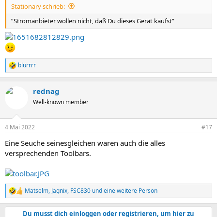
Stationary schrieb:
”Stromanbieter wollen nicht, daß Du dieses Gerät kaufst”
blurrrr
R
e
a
rednag
k
t
Well-known member
i
o
n
4 Mai 2022
#17
e
n
Eine Seuche seinesgleichen waren auch die alles
:
versprechenden Toolbars.
Matselm
,
Jagnix
,
FSC830
und eine weitere Person
R
e
a
Du musst dich einloggen oder registrieren, um hier zu
k