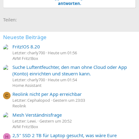
antworten.
t
i
o
E-Mail
Link
Teilen:
n
e
n
:
Neueste Beiträge
Fritz!OS 8.20
Letzter: charly700
Heute um 01:56
AVM Fritz!Box
Suche Luftentfeuchter, den man ohne Cloud oder App
(Konto) einrichten und steuern kann.
Letzter: charly700
Heute um 01:54
Home Assistant
Reolink nicht per App erreichbar
C
Letzter: Cephalopod
Gestern um 23:03
Reolink
Mesh Verständnisfrage
Letzter: Lewi.
Gestern um 20:52
AVM Fritz!Box
2,5" SSD 2 TB für Laptop gesucht, was wäre Eure
H