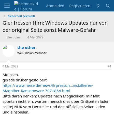
Anmelden
Registrieren
Sicherheit (virtuell)
Gier fressen Hirn: Windows Updates nur von
der original Seite sonst Malware-Gefahr
E
E
the other
4 Mai 2022
r
r
s
s
the other
t
t
Well-known member
e
e
l
l
l
l
4 Mai 2022
#1
e
t
r
a
Moinsen,
m
gerade drüber gestolpert:
https://www.heise.de/news/Erpressun...installieren-
Magniber-Ransomware-7071854.html
Bitte daran denken: Updates nach Möglichkeit (mir fällt
spontan nicht ein, warum mensch dies über Drittseiten laden
sollte) NUR vom Hersteller und den offiziellen Seiten laden
und einspielen.