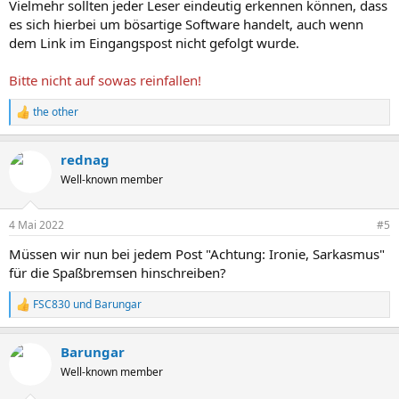
Vielmehr sollten jeder Leser eindeutig erkennen können, dass
es sich hierbei um bösartige Software handelt, auch wenn
dem Link im Eingangspost nicht gefolgt wurde.
Bitte nicht auf sowas reinfallen!
the other
R
e
a
rednag
k
t
Well-known member
i
o
n
4 Mai 2022
#5
e
n
Müssen wir nun bei jedem Post "Achtung: Ironie, Sarkasmus"
:
für die Spaßbremsen hinschreiben?
FSC830
und
Barungar
R
e
a
Barungar
k
t
Well-known member
i
o