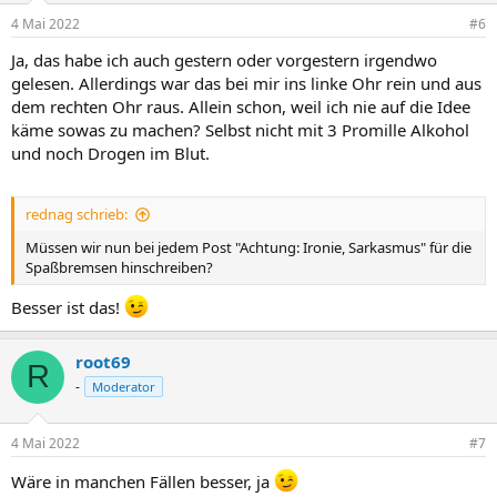
n
4 Mai 2022
#6
e
n
Ja, das habe ich auch gestern oder vorgestern irgendwo
:
gelesen. Allerdings war das bei mir ins linke Ohr rein und aus
dem rechten Ohr raus. Allein schon, weil ich nie auf die Idee
käme sowas zu machen? Selbst nicht mit 3 Promille Alkohol
und noch Drogen im Blut.
rednag schrieb:
Müssen wir nun bei jedem Post "Achtung: Ironie, Sarkasmus" für die
Spaßbremsen hinschreiben?
Besser ist das!
root69
R
-
Moderator
4 Mai 2022
#7
Wäre in manchen Fällen besser, ja