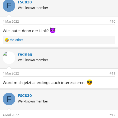
FSC830
F
Well-known member
4 Mai 2022
#10
Wie lautet denn der Link?
the other
R
e
a
rednag
k
t
Well-known member
i
o
n
4 Mai 2022
#11
e
n
Würd mich jetzt allerdings auch interessieren.
:
FSC830
F
Well-known member
4 Mai 2022
#12