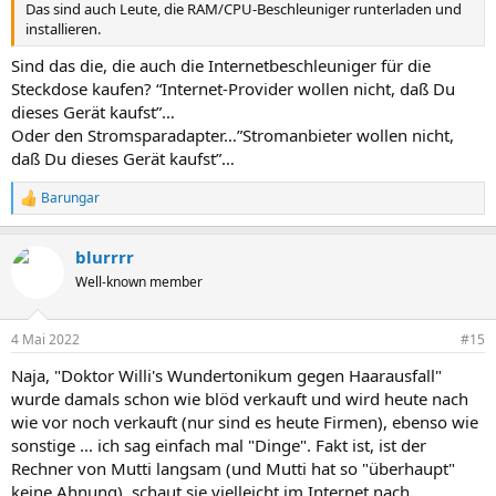
Das sind auch Leute, die RAM/CPU-Beschleuniger runterladen und
installieren.
Sind das die, die auch die Internetbeschleuniger für die
Steckdose kaufen? “Internet-Provider wollen nicht, daß Du
dieses Gerät kaufst”…
Oder den Stromsparadapter…”Stromanbieter wollen nicht,
daß Du dieses Gerät kaufst”…
Barungar
R
e
a
blurrrr
k
t
Well-known member
i
o
n
4 Mai 2022
#15
e
n
Naja, "Doktor Willi's Wundertonikum gegen Haarausfall"
:
wurde damals schon wie blöd verkauft und wird heute nach
wie vor noch verkauft (nur sind es heute Firmen), ebenso wie
sonstige ... ich sag einfach mal "Dinge". Fakt ist, ist der
Rechner von Mutti langsam (und Mutti hat so "überhaupt"
keine Ahnung), schaut sie vielleicht im Internet nach