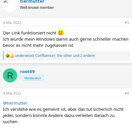
tiermutter
k
t
Well-known member
i
o
n
4 Mai 2022
#3
e
n
Der Link funktioniert nicht
:
Ich würde mein Windows damit auch gerne schneller machen
bevor es nicht mehr zugelassen ist.
underwood
,
Confluencer
,
the other
und 2 andere
R
e
a
root69
k
R
t
-
Moderator
i
o
n
4 Mai 2022
#4
e
n
@tiermutter
:
Ich verstehe wie es gemeint ist, aber das tut sicherlich nicht
jeder, sondern könnte Andere dazu verleiten danach zu
suchen.