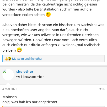
bei den meisten, da die Kaufverträge nicht richtig gelesen
wurden - also bitte bei Installation auch immer auf die
versteckten Haken achten
Also von daher bitte ich schon ein bisschen um Nachsicht was
die unbedarften User angeht. Man darf ja auch nicht
vergessen, wie wir uns teilweise in uns fremden Bereichen
bewegen würden. Da würden Leute vom Fach vermutlich
auch einfach nur direkt anfangen zu weinen (mal realistisch
bleiben)
Matselm
und
the other
R
e
a
the other
k
t
Well-known member
i
o
n
4 Mai 2022
#16
e
n
Moinsen,
:
ohje, was hab ich nur angerichtet...