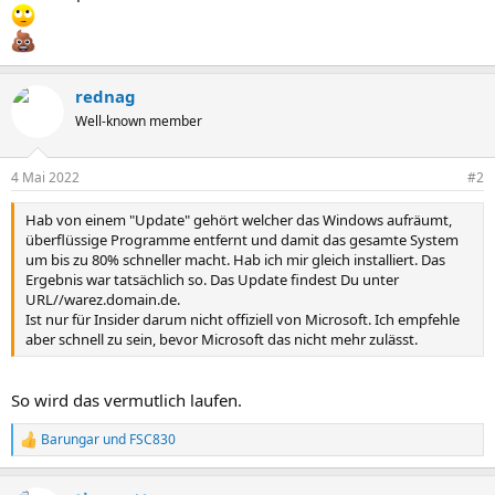
rednag
Well-known member
4 Mai 2022
#2
Hab von einem "Update" gehört welcher das Windows aufräumt,
überflüssige Programme entfernt und damit das gesamte System
um bis zu 80% schneller macht. Hab ich mir gleich installiert. Das
Ergebnis war tatsächlich so. Das Update findest Du unter
URL//warez.domain.de.
Ist nur für Insider darum nicht offiziell von Microsoft. Ich empfehle
aber schnell zu sein, bevor Microsoft das nicht mehr zulässt.
So wird das vermutlich laufen.
Barungar
und
FSC830
R
e
a