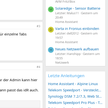
AVM Fritz!Box
Solaredge - Sensor Batterie
M
Letzter: Malus11
Gestern um
20:49
Home Assistant
#3
Varta in Fronius einbinden
D
Letzter: dell2012
Gestern um
ür einzelne Tabs
19:57
Home Assistant
Neues Netzwerk aufbauen
H
Letzter: Hanshipp
Gestern um
18:55
Netzwerk
#4
Letzte Anleitungen
Nur der Admin kann hier
Home Assistant - Alpine Linux
ann passt das idR auch.
Telekom Speedport - Versteckte Konfigurationen
Synology DSM 7.2/7.3, Web Station 4, Webdienst und Webportal erstellen (ehemals vHost)
Telekom Speedport Pro Plus - Telefonie einrichten