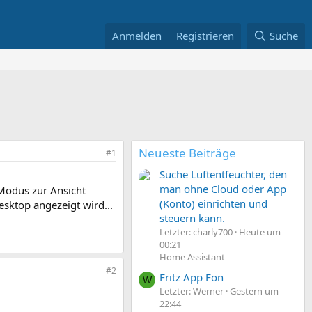
Anmelden
Registrieren
Suche
Neueste Beiträge
#1
Suche Luftentfeuchter, den
man ohne Cloud oder App
 Modus zur Ansicht
(Konto) einrichten und
sktop angezeigt wird...
steuern kann.
Letzter: charly700
Heute um
00:21
Home Assistant
#2
Fritz App Fon
W
Letzter: Werner
Gestern um
22:44