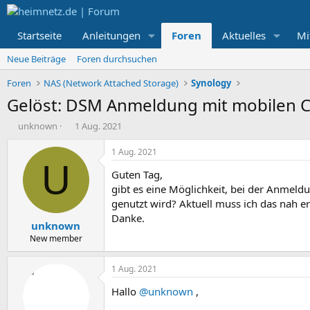
Startseite
Anleitungen
Foren
Aktuelles
Mi
Neue Beiträge
Foren durchsuchen
Foren
NAS (Network Attached Storage)
Synology
Gelöst: DSM Anmeldung mit mobilen C
E
E
unknown
1 Aug. 2021
r
r
s
s
1 Aug. 2021
t
t
U
Guten Tag,
e
e
l
l
gibt es eine Möglichkeit, bei der Anmeld
l
l
genutzt wird? Aktuell muss ich das nah 
e
t
Danke.
unknown
r
a
m
New member
1 Aug. 2021
Hallo
@unknown
,