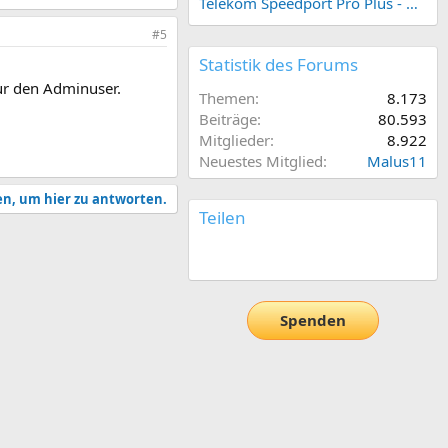
Telekom Speedport Pro Plus - Netzwerk einrichten
#5
Statistik des Forums
nur den Adminuser.
Themen
8.173
Beiträge
80.593
Mitglieder
8.922
Neuestes Mitglied
Malus11
en, um hier zu antworten.
Teilen
E-Mail
Link
Spenden