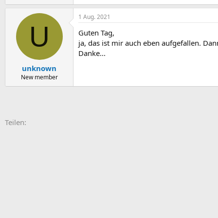
e
a
1 Aug. 2021
k
U
t
Guten Tag,
i
o
ja, das ist mir auch eben aufgefallen. Da
n
Danke...
e
n
unknown
:
New member
E-Mail
Link
Teilen: