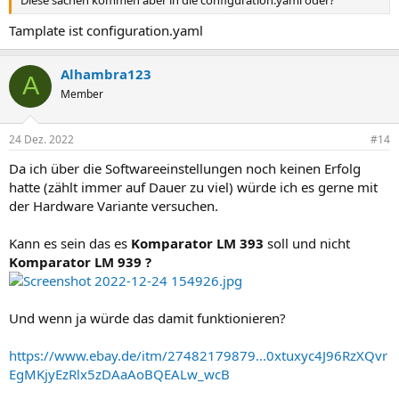
Diese sachen kommen aber in die configuration.yaml oder?
-
name
:
"Gas Verbrauch"
unique_id
:
"gas_verbrauch"
Tamplate ist configuration.yaml
device_class
:
"gas"
state_class
:
"total_increasing"
unit_of_measurement
:
"kWh"
Alhambra123
A
state
:
>
Member
          {% set m3 = states('sensor.HIER_DEIN_SENSO
          {% set normdichte_value = states('input_nu
          {% set mengengewichtet_value = states('inp
24 Dez. 2022
#14
          {{ '%.4f' | format( m3 * (normdichte_valu
Da ich über die Softwareeinstellungen noch keinen Erfolg
hatte (zählt immer auf Dauer zu viel) würde ich es gerne mit
Dies sind meine Werte vom Energieversorger
der Hardware Variante versuchen.
Anhang anzeigen 2391
Kann es sein das es
Komparator LM 393
soll und nicht
Komparator LM 939
?
Und wenn ja würde das damit funktionieren?
https://www.ebay.de/itm/27482179879...0xtuxyc4J96RzXQvr
EgMKjyEzRlx5zDAaAoBQEALw_wcB