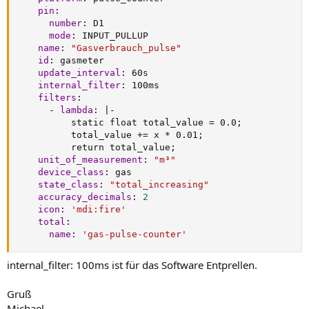
pin
:
number
:
 D1

mode
:
 INPUT_PULLUP

name
:
"Gasverbrauch_pulse"
id
:
 gasmeter

update_interval
:
 60s

internal_filter
:
 100ms

filters
:
-
lambda
:
|
-
          static float total_value = 0.0;

          total_value += x * 0.01;

          return total_value;

unit_of_measurement
:
"m³"
device_class
:
 gas

state_class
:
"total_increasing"
accuracy_decimals
:
2
icon
:
'mdi:fire'
total
:
name
:
'gas-pulse-counter'
internal_filter: 100ms ist für das Software Entprellen.
Gruß
Michael