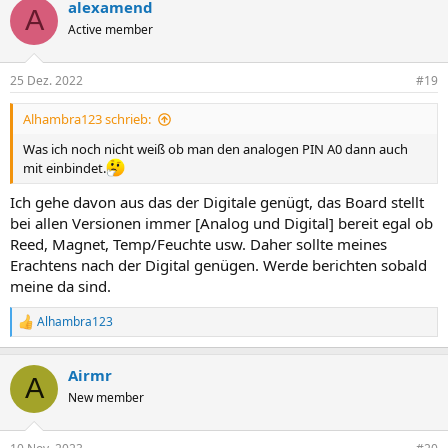
alexamend
A
Active member
25 Dez. 2022
#19
Alhambra123 schrieb:
Was ich noch nicht weiß ob man den analogen PIN A0 dann auch
mit einbindet.
Ich gehe davon aus das der Digitale genügt, das Board stellt
bei allen Versionen immer [Analog und Digital] bereit egal ob
Reed, Magnet, Temp/Feuchte usw. Daher sollte meines
Erachtens nach der Digital genügen. Werde berichten sobald
meine da sind.
Alhambra123
R
e
a
Airmr
k
A
t
New member
i
o
n