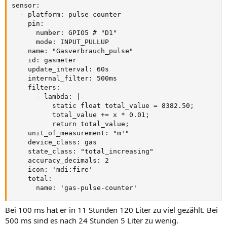
sensor:

  - platform: pulse_counter

    pin:

      number: GPIO5 # "D1"

      mode: INPUT_PULLUP

    name: "Gasverbrauch_pulse"

    id: gasmeter

    update_interval: 60s

    internal_filter: 500ms

    filters:

      - lambda: |-

          static float total_value = 8382.50;

          total_value += x * 0.01;

          return total_value;

    unit_of_measurement: "m³"

    device_class: gas

    state_class: "total_increasing"

    accuracy_decimals: 2

    icon: 'mdi:fire'

    total:

      name: 'gas-pulse-counter'
Bei 100 ms hat er in 11 Stunden 120 Liter zu viel gezählt. Bei
500 ms sind es nach 24 Stunden 5 Liter zu wenig.