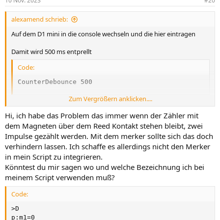
10 Nov. 2023
#20
e
n
alexamend schrieb:
:
Auf dem D1 mini in die console wechseln und die hier eintragen
Damit wird 500 ms entprellt
Code:
CounterDebounce 500
Zum Vergrößern anklicken....
Zudem solltest du schauen ob dein Script einen Merker setzt um ein
Hi, ich habe das Problem das immer wenn der Zähler mit
falsches hochzählen zu verhindern
dem Magneten über dem Reed Kontakt stehen bleibt, zwei
Impulse gezählt werden. Mit dem merker sollte sich das doch
Code:
verhindern lassen. Ich schaffe es allerdings nicht den Merker
in mein Script zu integrieren.
>D

Könntest du mir sagen wo und welche Bezeichnung ich bei
tmp=0

meinem Script verwenden muß?
>B

tmp=sw[0]

Code:
>E

; nur bei Statuswechsel zu Eins die Bedingung auslös
>D

if sw[0]!=tmp

p:m1=0
