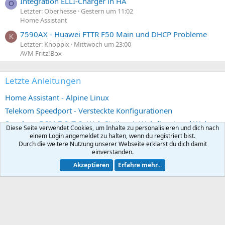
Integration ELLI-Charger in HA
O
Letzter: Oberhesse
Gestern um 11:02
Home Assistant
7590AX - Huawei FTTR F50 Main und DHCP Probleme
K
Letzter: Knoppix
Mittwoch um 23:00
AVM Fritz!Box
Letzte Anleitungen
Home Assistant - Alpine Linux
Telekom Speedport - Versteckte Konfigurationen
Synology DSM 7.2/7.3, Web Station 4, Webdienst und Webportal erstellen (ehemals vHost)
Diese Seite verwendet Cookies, um Inhalte zu personalisieren und dich nach
einem Login angemeldet zu halten, wenn du registriert bist.
Telekom Speedport Pro Plus - Telefonie einrichten
Durch die weitere Nutzung unserer Webseite erklärst du dich damit
Telekom Speedport Pro Plus - Netzwerk einrichten
einverstanden.
Akzeptieren
Erfahre mehr...
Statistik des Forums
Themen
8.167
Beiträge
80.567
Mitglieder
8.917