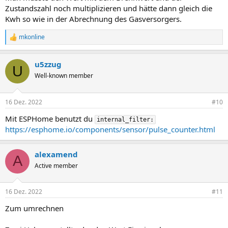
Zustandszahl noch multiplizieren und hätte dann gleich die
Kwh so wie in der Abrechnung des Gasversorgers.
mkonline
R
e
a
u5zzug
k
U
t
Well-known member
i
o
n
16 Dez. 2022
#10
e
n
Mit ESPHome benutzt du
internal_filter:
:
https://esphome.io/components/sensor/pulse_counter.html
alexamend
A
Active member
16 Dez. 2022
#11
Zum umrechnen