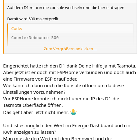
Auf dem D1 mini in die console wechseln und die hier eintragen
Damit wird 500 ms entprellt
Code:
CounterDebounce 500
Zum Vergrößern anklicken....
Zudem solltest du schauen ob dein Script einen Merker setzt um ein
falsches hochzählen zu verhindern
Eingerichtet hatte ich den D1 dank Deine Hilfe ja mit Tasmota.
Aber jetzt ist er doch mit ESPHome verbunden und doch auch
Code:
eine Firmware von ESP drauf oder.
Wie kann ich dann noch die Konsole öffnen um da diese
>D

Einstellungen vorzunehmen?
tmp=0

Vor ESPHome konnte ich direkt über die IP des D1 die
>B

tmp=sw[0]

Tasmota Oberfläche öffnen.
>E

Das geht aber jetzt nicht mehr.
; nur bei Statuswechsel zu Eins die Bedingung auslös
if sw[0]!=tmp

Und ist es möglich den Wert im Energie Dashboard auch in
and sw[0]==1

Kwh anzeigen zu lassen?
endif

tmp=sw[0]
Man müsste den Wert mit dem Brennwert und der