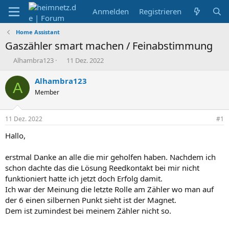
Anmelden
Registrieren
Home Assistant
Gaszähler smart machen / Feinabstimmung
E
E
Alhambra123
11 Dez. 2022
r
r
s
s
Alhambra123
A
t
t
Member
e
e
l
l
l
l
11 Dez. 2022
#1
e
t
r
a
Hallo,
m
erstmal Danke an alle die mir geholfen haben. Nachdem ich
schon dachte das die Lösung Reedkontakt bei mir nicht
funktioniert hatte ich jetzt doch Erfolg damit.
Ich war der Meinung die letzte Rolle am Zähler wo man auf
der 6 einen silbernen Punkt sieht ist der Magnet.
Dem ist zumindest bei meinem Zähler nicht so.