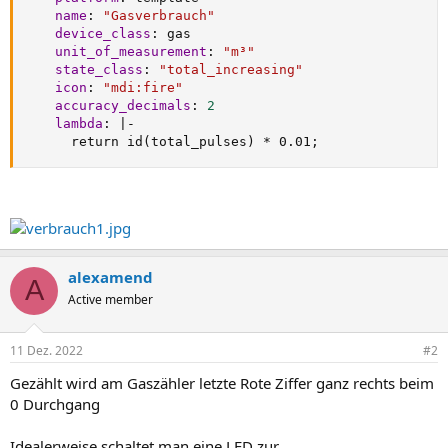
name
:
"Gasverbrauch"
device_class
:
 gas

unit_of_measurement
:
"m³"
state_class
:
"total_increasing"
icon
:
"mdi:fire"
accuracy_decimals
:
2
lambda
:
|
-
      return id(total_pulses) * 0.01;
alexamend
A
Active member
11 Dez. 2022
#2
Gezählt wird am Gaszähler letzte Rote Ziffer ganz rechts beim
0 Durchgang
Idealerweise schaltet man eine LED zur