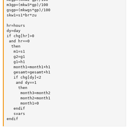
m3gp=(mkw3*gp)/100

gsgp=(mkwgs*gp)/100

skw1=s1*br*zu

hr=hours

dy=day

if chg[hr]>0

 and hr==0

  then

   m1=s1

   g2=g1

   g1=h1

   month1=month1+h1

   gesamt=gesamt+h1

   if chg[dy]<2

    and dy==1

     then

      month3=month2

      month2=month1

      month1=0

   endif

   svars

endif