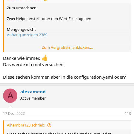
Zum umrechnen
Zwei Helper erstellt oder den Wert Fix eingeben
Mengengewicht
Anhang anzeigen 2389
Zum Vergrößern anklicken....
Normdichte
Anhang anzeigen 2390
Danke wie immer.
Das werde ich mal versuchen.
Ein tamplet erstellen, meine Formel umstellen da ich von kWh in m³
Diese sachen kommen aber in die configuration.yaml oder?
umrechne
unit of measurement auf kWh
alexamend
A
EDIT: hab se mal umgestellt, Achtung
kWh wird nicht offiziell in
Active member
Gas akzeptiert
17 Dez. 2022
#13
YAML:
template
:
Alhambra123 schrieb:
-
sensor
: