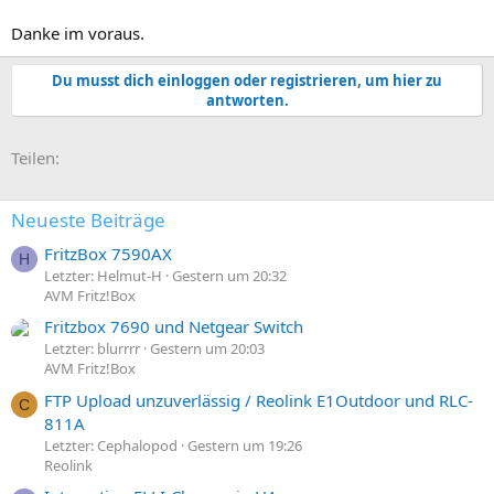
Danke im voraus.
Du musst dich einloggen oder registrieren, um hier zu
antworten.
E-Mail
Link
Teilen:
Neueste Beiträge
FritzBox 7590AX
H
Letzter: Helmut-H
Gestern um 20:32
AVM Fritz!Box
Fritzbox 7690 und Netgear Switch
Letzter: blurrrr
Gestern um 20:03
AVM Fritz!Box
FTP Upload unzuverlässig / Reolink E1Outdoor und RLC-
C
811A
Letzter: Cephalopod
Gestern um 19:26
Reolink