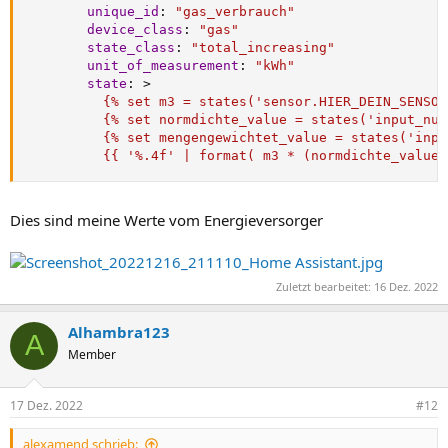
unique_id
:
"gas_verbrauch"
device_class
:
"gas"
state_class
:
"total_increasing"
unit_of_measurement
:
"kWh"
state
:
>
          {% set m3 = states('sensor.HIER_DEIN_SENSOR
          {% set normdichte_value = states('input_num
          {% set mengengewichtet_value = states('inpu
          {{ '%.4f' | format( m3 * (normdichte_value 
Dies sind meine Werte vom Energieversorger
Zuletzt bearbeitet:
16 Dez. 2022
Alhambra123
A
Member
17 Dez. 2022
#12
alexamend schrieb: