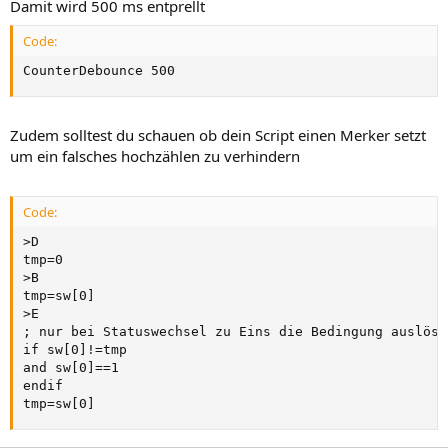
Damit wird 500 ms entprellt
Code:
CounterDebounce 500
Zudem solltest du schauen ob dein Script einen Merker setzt
um ein falsches hochzählen zu verhindern
Code:
>D

tmp=0

>B

tmp=sw[0]

>E

; nur bei Statuswechsel zu Eins die Bedingung auslösen
if sw[0]!=tmp

and sw[0]==1

endif

tmp=sw[0]