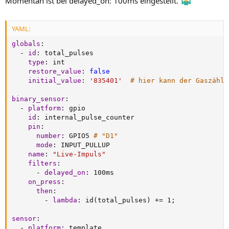
Momentan ist bei delayed_on: 100ms eingestellt.
YAML:
globals
:
-
id
:
 total_pulses

type
:
 int

restore_value
:
false
initial_value
:
'835401'
# hier kann der Gaszähle
binary_sensor
:
-
platform
:
 gpio

id
:
 internal_pulse_counter

pin
:
number
:
 GPIO5 
# "D1"
mode
:
 INPUT_PULLUP

name
:
"Live-Impuls"
filters
:
-
delayed_on
:
 100ms

on_press
:
then
:
-
lambda
:
 id(total_pulses) += 1;

sensor
:
-
platform
:
 template
