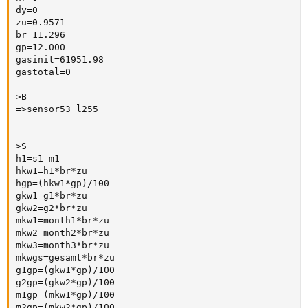
dy=0

zu=0.9571

br=11.296

gp=12.000

gasinit=61951.98

gastotal=0

>B

=>sensor53 l255

>S

h1=s1-m1

hkw1=h1*br*zu

hgp=(hkw1*gp)/100

gkw1=g1*br*zu

gkw2=g2*br*zu

mkw1=month1*br*zu

mkw2=month2*br*zu

mkw3=month3*br*zu

mkwgs=gesamt*br*zu

g1gp=(gkw1*gp)/100

g2gp=(gkw2*gp)/100

m1gp=(mkw1*gp)/100

m2gp=(mkw2*gp)/100
