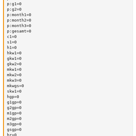
and sw[0]==1

p:g1=0

endif

p:g2=0

tmp=sw[0]
p:month1=0

p:month2=0

p:month3=0

p:gesamt=0

c1=0

s1=0

h1=0

hkw1=0

gkw1=0

gkw2=0

mkw1=0

mkw2=0

mkw3=0

mkwgs=0

skw1=0

hgp=0

g1gp=0

g2gp=0

m1gp=0

m2gp=0

m3gp=0

gsgp=0

hr=0
