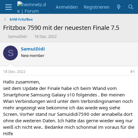
Anmelden
Registrieren
AVM Fritz!Box
Fritzbox 7590 mit der neuesten Finale 7.5
E
E
SamuiDidi
18 Dez. 2022
r
r
s
s
SamuiDidi
S
t
t
New member
e
e
l
l
l
l
18 Dez. 2022
#1
e
t
r
a
Hallo zusammen,
m
seit dem Update der Finale habe ich beim Wland vom
Smartphone Samsung Galaxy s10 folgendes . Bei meinen
Wlan Verbindungen wird unter dem Verbindingsnamen noch
mehr angezeigt wie bekomme ich das wiede weg siehe
Screen. Vorher stand nur Samuididi7590 oder annabella dort
ohne die weiteren Daten. Ich hätte das gerne wieder weg nur
weiß ich nicht wie.. Bedanke mich schonmal im voraus für die
Hilfe