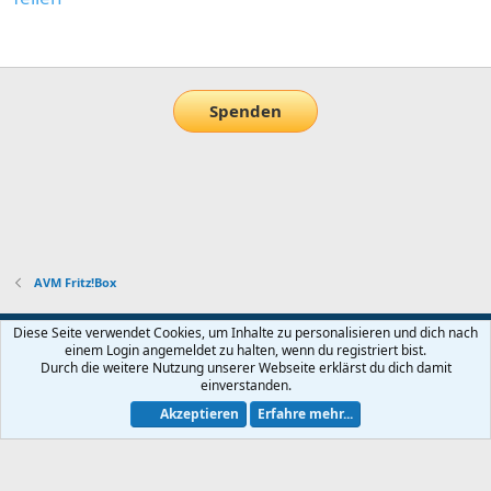
E-Mail
Link
Spenden
AVM Fritz!Box
Default-Theme
Diese Seite verwendet Cookies, um Inhalte zu personalisieren und dich nach
einem Login angemeldet zu halten, wenn du registriert bist.
Nutzungsbedingungen
Datenschutz
Hilfe und Impressum
Start
Durch die weitere Nutzung unserer Webseite erklärst du dich damit
R
einverstanden.
S
S
Akzeptieren
Erfahre mehr...
®
Community platform by XenForo
© 2010-2026 XenForo Ltd.