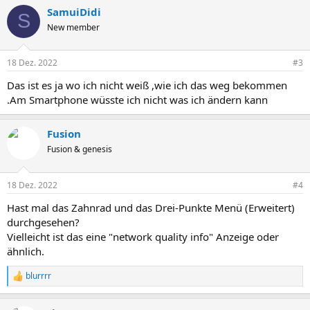
SamuiDidi
S
New member
18 Dez. 2022
#3
Das ist es ja wo ich nicht weiß ,wie ich das weg bekommen
.Am Smartphone wüsste ich nicht was ich ändern kann
Fusion
Fusion & genesis
18 Dez. 2022
#4
Hast mal das Zahnrad und das Drei-Punkte Menü (Erweitert)
durchgesehen?
Vielleicht ist das eine "network quality info" Anzeige oder
ähnlich.
blurrrr
R
e
a