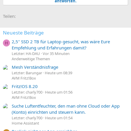
antworten.
t
i
o
E-Mail
Link
Teilen:
n
e
n
:
Neueste Beiträge
2,5" SSD 2 TB für Laptop gesucht, was wäre Eure
H
Empfehlung und Erfahrungen damit?
Letzter: HA-DAU
Vor 35 Minuten
Anderweitige Themen
Mesh Verständnisfrage
Letzter: Barungar
Heute um 08:39
AVM Fritz!Box
Fritz!OS 8.20
Letzter: charly700
Heute um 01:56
AVM Fritz!Box
Suche Luftentfeuchter, den man ohne Cloud oder App
(Konto) einrichten und steuern kann.
Letzter: charly700
Heute um 01:54
Home Assistant