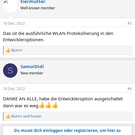
tiermutter
k
t
Well-known member
i
o
n
18 Dez. 2022
#5
e
n
Das ist die ausführliche WLAN Protokollierung in den
:
Entwickleroptionen.
blurrrr
R
e
a
SamuiDidi
k
S
t
New member
i
o
n
18 Dez. 2022
#6
e
n
DANKE AN ALLE, habe die Entwickleroption ausgeschaltet
:
dann war es weg
blurrrr
und
Fusion
R
e
a
Du musst dich einloggen oder registrieren, um hier zu
k