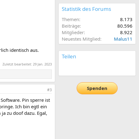
Statistik des Forums
Themen
8.173
Beiträge
80.596
Mitglieder
8.922
Neuestes Mitglied
Malus11
lich identisch aus.
Teilen
Zuletzt bearbeitet:
29 Jan. 2023
E-Mail
Link
Spenden
#3
Software. Pin sperre ist
inge. Ich bin egtl ein
 ja zu doof dazu. Egal,