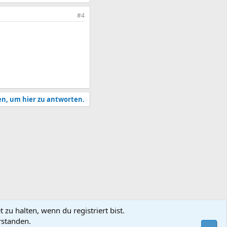
#4
en, um hier zu antworten.
zu halten, wenn du registriert bist.
rstanden.
utzungsbedingungen
Datenschutz
Hilfe und Impressum
Start
R