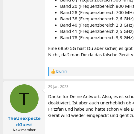
Band 20 (Frequenzbereich 800 MHz
Band 28 (Frequenzbereich 700 MHz
Band 38 (Frequenzbereich 2,6 GHz)
Band 40 (Frequenzbereich 2,3 GHz)
Band 41 (Frequenzbereich 2,5 GHz)
Band 78 (Frequenzbereich 3,3 GHz)
Eine 6850 5G hast Du aber sicher, es gibt
Nicht, daß man Dir da das falsche Gerät v
blurrrr
R
e
a
29 Jan. 2023
k
T
t
Danke für Deine Antwort. Also, es ist sch
i
o
deaktiviert. Ist aber auch unerheblich ob
n
Fritzfan und habe und hatte schon viele Bo
e
Gerät wird wieder eingepackt und geht z
n
TheUnexpecte
:
dGuest
New member