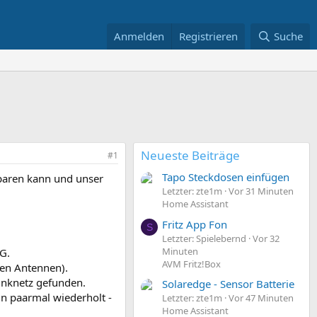
Anmelden
Registrieren
Suche
Neueste Beiträge
#1
Tapo Steckdosen einfügen
sparen kann und unser
Letzter: zte1m
Vor 31 Minuten
Home Assistant
Fritz App Fon
S
Letzter: Spielebernd
Vor 32
Minuten
G.
AVM Fritz!Box
nen Antennen).
unknetz gefunden.
Solaredge - Sensor Batterie
in paarmal wiederholt -
Letzter: zte1m
Vor 47 Minuten
Home Assistant