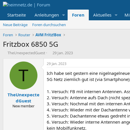
Startseite
Anleitungen
Foren
Aktuelles
Mi
Neue Beiträge
Foren durchsuchen
Foren
Router
AVM Fritz!Box
Fritzbox 6850 5G
E
E
TheUnexpectedGuest
29 Jan. 2023
r
r
s
s
29 Jan. 2023
t
t
T
Ich habe seit gestern eine nigelnagelne
e
e
l
l
5G Netz ziemlich gut ist (via Smartphone)
l
l
e
t
1. Versuch: FB mit internen Antennen. Ass
TheUnexpecte
r
a
2. Versuch: Antenne aufs Dach (nicht spez
m
dGuest
3. Versuch: Nochmal mit den internen A
New member
4. Versuch: Wieder mit der Dachantenne v
5. Versuch: Dachantenne etwas gedreht i
6. Versuch: Wieder interne Antennen ange
kein Mobilfunknetz.