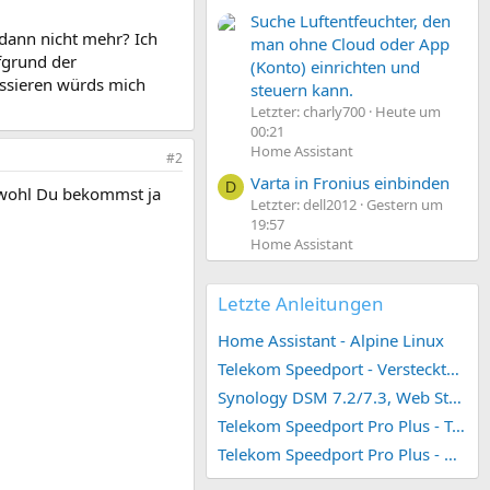
Suche Luftentfeuchter, den
 dann nicht mehr? Ich
man ohne Cloud oder App
fgrund der
(Konto) einrichten und
essieren würds mich
steuern kann.
Letzter: charly700
Heute um
00:21
Home Assistant
#2
Varta in Fronius einbinden
D
wohl Du bekommst ja
Letzter: dell2012
Gestern um
19:57
Home Assistant
Letzte Anleitungen
Home Assistant - Alpine Linux
Telekom Speedport - Versteckte Konfigurationen
Synology DSM 7.2/7.3, Web Station 4, Webdienst und Webportal erstellen (ehemals vHost)
Telekom Speedport Pro Plus - Telefonie einrichten
Telekom Speedport Pro Plus - Netzwerk einrichten