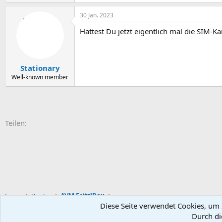
30 Jan. 2023
Hattest Du jetzt eigentlich mal die SIM-K
Stationary
Well-known member
E-Mail
Link
Teilen:
Foren
Router
AVM Fritz!Box
Diese Seite verwendet Cookies, um I
Durch di
Default-Theme