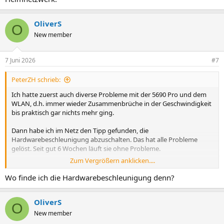
OliverS
O
New member
7 Juni 2026
#7
PeterZH schrieb:
Ich hatte zuerst auch diverse Probleme mit der 5690 Pro und dem
WLAN, d.h. immer wieder Zusammenbrüche in der Geschwindigkeit
bis praktisch gar nichts mehr ging.
Dann habe ich im Netz den Tipp gefunden, die
Hardwarebeschleunigung abzuschalten. Das hat alle Probleme
gelöst. Seit gut 6 Wochen läuft sie ohne Probleme.
Zum Vergrößern anklicken....
Zusätzlich nutze ich einen Fitz 1700 Repeater. Der läuft ohne
Probleme an der 5690 Pro.
Wo finde ich die Hardwarebeschleunigung denn?
Dass das 2400er Netz der Box nicht sehr reichweitenstark ist, kann
OliverS
ich bestätigen. Da war meine alte Box deutlich besser.
O
New member
--peter