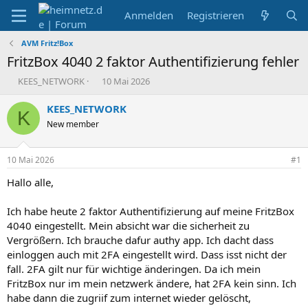
Anmelden
Registrieren
AVM Fritz!Box
FritzBox 4040 2 faktor Authentifizierung fehler
E
E
KEES_NETWORK
10 Mai 2026
r
r
s
s
KEES_NETWORK
K
t
t
New member
e
e
l
l
l
l
10 Mai 2026
#1
e
t
r
a
Hallo alle,
m
Ich habe heute 2 faktor Authentifizierung auf meine FritzBox
4040 eingestellt. Mein absicht war die sicherheit zu
Vergrößern. Ich brauche dafur authy app. Ich dacht dass
einloggen auch mit 2FA eingestellt wird. Dass isst nicht der
fall. 2FA gilt nur für wichtige änderingen. Da ich mein
FritzBox nur im mein netzwerk ändere, hat 2FA kein sinn. Ich
habe dann die zugriif zum internet wieder gelöscht,