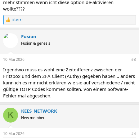
mehr stimmen wenn icht diese option de-aktivieren
wollte????
blurrrr
R
e
a
Fusion
k
t
Fusion & genesis
i
o
n
10 Mai 2026
#3
e
n
Irgendwo muss es wohl eine Zeitdifferenz zwischen der
:
Fritzbox und dem 2FA Client (Authy) gegeben haben... anders
kann ich es mir nicht erklären wie sie auf verschiedene / nicht
gültige TOTP Codes kommen sollten. Von einem Software-
Fehler mal abgesehen.
KEES_NETWORK
K
New member
10 Mai 2026
#4