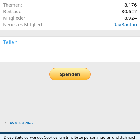
Themen
8.176
Beiträge
80.627
Mitglieder
8.924
Neuestes Mitglied
RayBanton
Teilen
E-Mail
Link
Spenden
AVM Fritz!Box
Default-Theme
Diese Seite verwendet Cookies, um Inhalte zu personalisieren und dich nach