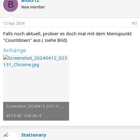
Bios512
B
New member
12 Apr. 2024
#3
Falls noch aktuell, probier es doch mal mit dem Menüpunkt
"Countdown" aus ( siehe Bild)
Anhänge
Screenshot_20240412_023131_Chrome.jpg
493,8 KB · Aufrufe: 8
Stationary