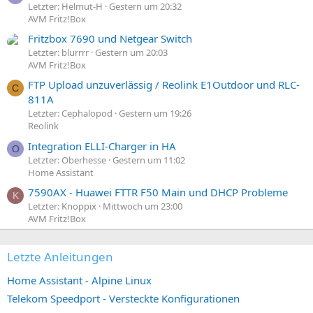
Letzter: Helmut-H
Gestern um 20:32
AVM Fritz!Box
Fritzbox 7690 und Netgear Switch
Letzter: blurrrr
Gestern um 20:03
AVM Fritz!Box
FTP Upload unzuverlässig / Reolink E1Outdoor und RLC-
C
811A
Letzter: Cephalopod
Gestern um 19:26
Reolink
Integration ELLI-Charger in HA
O
Letzter: Oberhesse
Gestern um 11:02
Home Assistant
7590AX - Huawei FTTR F50 Main und DHCP Probleme
K
Letzter: Knoppix
Mittwoch um 23:00
AVM Fritz!Box
Letzte Anleitungen
Home Assistant - Alpine Linux
Telekom Speedport - Versteckte Konfigurationen