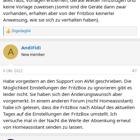
alles raus, Vorlagen entfernen, Geräte wieder hinzufügen und
keine Vorlage zuweisen (somit sind die Geräte dann zwar
vorhanden, erhalten aber von der Fritzbox keinerlei
Anweisung, wie sie sich zu verhalten haben).
Digedag64
R
e
a
AndiFidi
k
A
t
New member
i
o
n
6 Okt. 2022
#7
e
n
Habe vorgestern an den Support von AVM geschrieben. Die
:
Möglichkeit Einstellungen der FritzBox zu ignorieren gibt es
leider nicht. Sie haben sich den Änderungswunsch aber
vorgemerkt. In einem anderen Forum (nicht Homeassistant)
habe ich gelesen, dass die FritzBox nach Ablauf des aktuellen
Tages auf die Einstellungen der FritzBox umstellt. Ich
versuche mal in der Nacht die Werte der Absenkung erneut
von Homeassistant senden zu lassen.