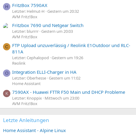
FritzBox 7590AX
H
Letzter: Helmut-H
Gestern um 20:32
AVM Fritz!Box
Fritzbox 7690 und Netgear Switch
Letzter: blurrrr
Gestern um 20:03
AVM Fritz!Box
FTP Upload unzuverlässig / Reolink E1Outdoor und RLC-
C
811A
Letzter: Cephalopod
Gestern um 19:26
Reolink
Integration ELLI-Charger in HA
O
Letzter: Oberhesse
Gestern um 11:02
Home Assistant
7590AX - Huawei FTTR F50 Main und DHCP Probleme
K
Letzter: Knoppix
Mittwoch um 23:00
AVM Fritz!Box
Letzte Anleitungen
Home Assistant - Alpine Linux