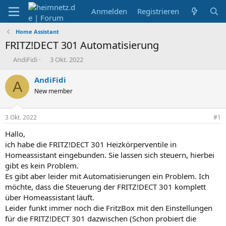
Anmelden
Registrieren
Home Assistant
FRITZ!DECT 301 Automatisierung
E
E
AndiFidi
3 Okt. 2022
r
r
s
s
AndiFidi
A
t
t
New member
e
e
l
l
l
l
3 Okt. 2022
#1
e
t
r
a
Hallo,
m
ich habe die FRITZ!DECT 301 Heizkörperventile in
Homeassistant eingebunden. Sie lassen sich steuern, hierbei
gibt es kein Problem.
Es gibt aber leider mit Automatisierungen ein Problem. Ich
möchte, dass die Steuerung der FRITZ!DECT 301 komplett
über Homeassistant läuft.
Leider funkt immer noch die FritzBox mit den Einstellungen
für die FRITZ!DECT 301 dazwischen (Schon probiert die