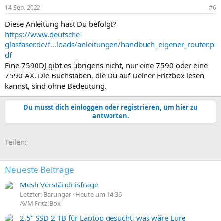
14 Sep. 2022
#6
Diese Anleitung hast Du befolgt?
https://www.deutsche-
glasfaser.de/f...loads/anleitungen/handbuch_eigener_router.p
df
Eine 7590DJ gibt es übrigens nicht, nur eine 7590 oder eine
7590 AX. Die Buchstaben, die Du auf Deiner Fritzbox lesen
kannst, sind ohne Bedeutung.
Du musst dich einloggen oder registrieren, um hier zu
antworten.
E-Mail
Link
Teilen:
Neueste Beiträge
Mesh Verständnisfrage
Letzter: Barungar
Heute um 14:36
AVM Fritz!Box
2,5" SSD 2 TB für Laptop gesucht, was wäre Eure