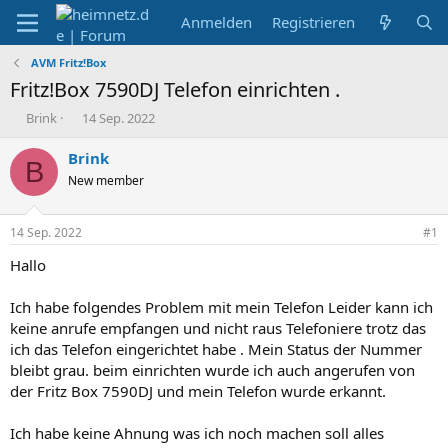
Anmelden
Registrieren
AVM Fritz!Box
Fritz!Box 7590DJ Telefon einrichten .
E
E
Brink
14 Sep. 2022
r
r
s
s
Brink
B
t
t
New member
e
e
l
l
l
l
14 Sep. 2022
#1
e
t
r
a
Hallo
m
Ich habe folgendes Problem mit mein Telefon Leider kann ich
keine anrufe empfangen und nicht raus Telefoniere trotz das
ich das Telefon eingerichtet habe . Mein Status der Nummer
bleibt grau. beim einrichten wurde ich auch angerufen von
der Fritz Box 7590DJ und mein Telefon wurde erkannt.
Ich habe keine Ahnung was ich noch machen soll alles