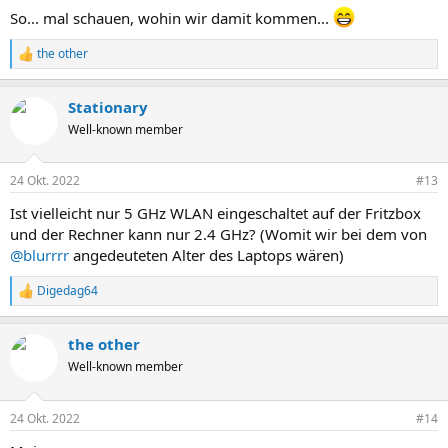
So... mal schauen, wohin wir damit kommen...
the other
R
e
a
Stationary
k
t
Well-known member
i
o
n
24 Okt. 2022
#13
e
n
Ist vielleicht nur 5 GHz WLAN eingeschaltet auf der Fritzbox
:
und der Rechner kann nur 2.4 GHz? (Womit wir bei dem von
@blurrrr
angedeuteten Alter des Laptops wären)
Digedag64
R
e
a
the other
k
t
Well-known member
i
o
n
24 Okt. 2022
#14
e
n