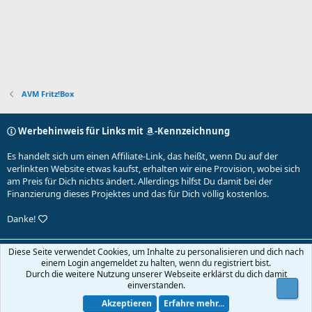
AVM Fritz!Box
Werbehinweis für Links mit
-Kennzeichnung
Es handelt sich um einen Affiliate-Link, das heißt, wenn Du auf der
verlinkten Website etwas kaufst, erhalten wir eine Provision, wobei sich
am Preis für Dich nichts ändert. Allerdings hilfst Du damit bei der
Finanzierung dieses Projektes und das für Dich völlig kostenlos.
Danke!
Default-Theme
Diese Seite verwendet Cookies, um Inhalte zu personalisieren und dich nach
einem Login angemeldet zu halten, wenn du registriert bist.
Nutzungsbedingungen
Datenschutz
Hilfe und Impressum
Start
Durch die weitere Nutzung unserer Webseite erklärst du dich damit
R
einverstanden.
Obe
S
S
Akzeptieren
Erfahre mehr...
®
Community platform by XenForo
© 2010-2026 XenForo Ltd.