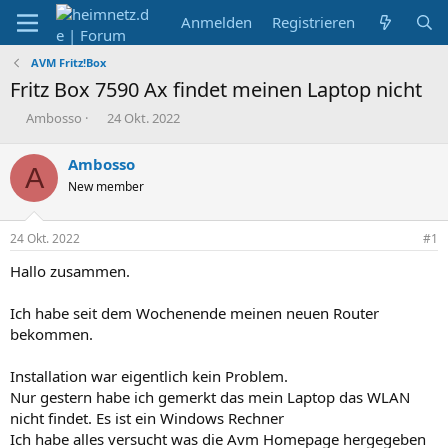
Anmelden
Registrieren
AVM Fritz!Box
Fritz Box 7590 Ax findet meinen Laptop nicht
E
E
Ambosso
24 Okt. 2022
r
r
s
s
Ambosso
A
t
t
New member
e
e
l
l
l
l
24 Okt. 2022
#1
e
t
r
a
Hallo zusammen.
m
Ich habe seit dem Wochenende meinen neuen Router
bekommen.
Installation war eigentlich kein Problem.
Nur gestern habe ich gemerkt das mein Laptop das WLAN
nicht findet. Es ist ein Windows Rechner
Ich habe alles versucht was die Avm Homepage hergegeben