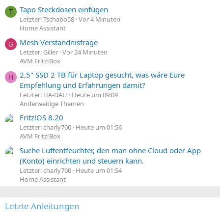
Tapo Steckdosen einfügen
T
Letzter: Tschabo58
Vor 4 Minuten
Home Assistant
Mesh Verständnisfrage
G
Letzter: Giller
Vor 24 Minuten
AVM Fritz!Box
2,5" SSD 2 TB für Laptop gesucht, was wäre Eure
H
Empfehlung und Erfahrungen damit?
Letzter: HA-DAU
Heute um 09:09
Anderweitige Themen
Fritz!OS 8.20
Letzter: charly700
Heute um 01:56
AVM Fritz!Box
Suche Luftentfeuchter, den man ohne Cloud oder App
(Konto) einrichten und steuern kann.
Letzter: charly700
Heute um 01:54
Home Assistant
Letzte Anleitungen