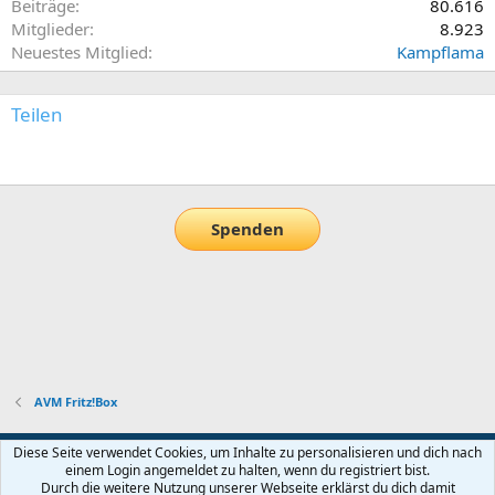
Beiträge
80.616
Mitglieder
8.923
Neuestes Mitglied
Kampflama
Teilen
E-Mail
Link
Spenden
AVM Fritz!Box
Default-Theme
Diese Seite verwendet Cookies, um Inhalte zu personalisieren und dich nach
einem Login angemeldet zu halten, wenn du registriert bist.
Nutzungsbedingungen
Datenschutz
Hilfe und Impressum
Start
Durch die weitere Nutzung unserer Webseite erklärst du dich damit