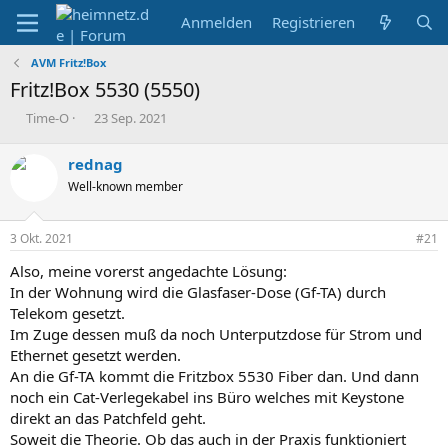
Anmelden
Registrieren
AVM Fritz!Box
Fritz!Box 5530 (5550)
E
E
Time-O
23 Sep. 2021
r
r
s
s
rednag
t
t
Well-known member
e
e
l
l
l
l
3 Okt. 2021
#21
e
t
r
a
Also, meine vorerst angedachte Lösung:
m
In der Wohnung wird die Glasfaser-Dose (Gf-TA) durch
Telekom gesetzt.
Im Zuge dessen muß da noch Unterputzdose für Strom und
Ethernet gesetzt werden.
An die Gf-TA kommt die Fritzbox 5530 Fiber dan. Und dann
noch ein Cat-Verlegekabel ins Büro welches mit Keystone
direkt an das Patchfeld geht.
Soweit die Theorie. Ob das auch in der Praxis funktioniert