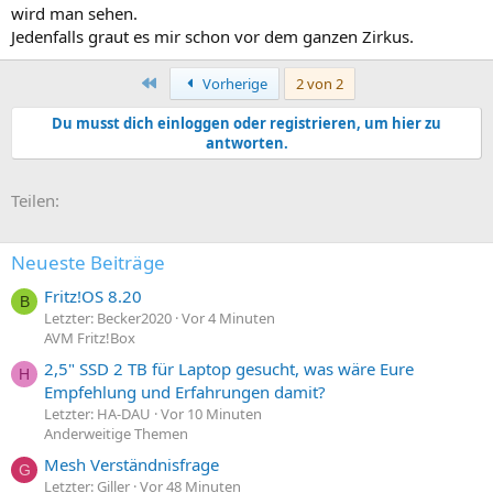
wird man sehen.
Jedenfalls graut es mir schon vor dem ganzen Zirkus.
Erste
Vorherige
2 von 2
Du musst dich einloggen oder registrieren, um hier zu
antworten.
E-Mail
Link
Teilen:
Neueste Beiträge
Fritz!OS 8.20
B
Letzter: Becker2020
Vor 4 Minuten
AVM Fritz!Box
2,5" SSD 2 TB für Laptop gesucht, was wäre Eure
H
Empfehlung und Erfahrungen damit?
Letzter: HA-DAU
Vor 10 Minuten
Anderweitige Themen
Mesh Verständnisfrage
G
Letzter: Giller
Vor 48 Minuten