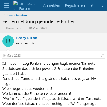
Anmelden
Registrieren
Home Assistant
Fehlermeldung geänderte Einheit
E
E
Barry Ricoh
10 März 2023
r
r
s
s
Barry Ricoh
B
t
t
Active member
e
e
l
l
l
l
10 März 2023
#1
e
t
r
a
Ich habe im Log Fehlermeldungen bzgl. meiner Tasmota
m
Steckdosen das sich bei jeweils 2 Entitäten die Einheiten
geändert haben.
Da sich bei Tamota nichts geändert hat, muss es ja an HA
liegen.
Wie kriege ich das wieder hin?
Wo kann ich die Einheiten wieder ändern?
"VAr" in "var" geändert. (Ist ja auch falsch, wird im Tastmota
Webinterface tatsächlich aber richtig mit "VAr" angezeigt.