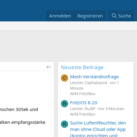
Anmelden
Registrieren
Suche
Neueste Beiträge
#1
Mesh Verständnisfrage
C
Letzter: Cephalopod
vor 1
Minute
AVM Fritz!Box
Fritz!OS 8.20
R
Letzter: RudiP
Vor 3 Minuten
zwischen 30Sek und
AVM Fritz!Box
Balken empfangsstärke
Suche Luftentfeuchter, den
R
man ohne Cloud oder App
(Konto) einrichten und