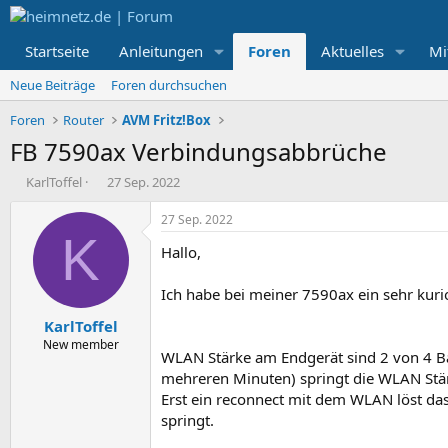
Startseite
Anleitungen
Foren
Aktuelles
Mi
Neue Beiträge
Foren durchsuchen
Foren
Router
AVM Fritz!Box
FB 7590ax Verbindungsabbrüche
E
E
KarlToffel
27 Sep. 2022
r
r
s
s
27 Sep. 2022
t
t
K
Hallo,
e
e
l
l
l
l
Ich habe bei meiner 7590ax ein sehr kurio
e
t
KarlToffel
r
a
m
New member
WLAN Stärke am Endgerät sind 2 von 4 Balk
mehreren Minuten) springt die WLAN Stär
Erst ein reconnect mit dem WLAN löst das
springt.