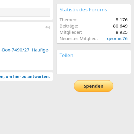
Statistik des Forums
Themen
8.176
Beiträge
80.649
#4
Mitglieder
8.925
Neuestes Mitglied
geomic76
Z-Box-7490/27_Haufige-
Teilen
E-Mail
Link
en, um hier zu antworten.
Spenden