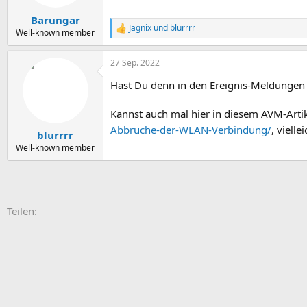
Barungar
Jagnix
und
blurrrr
R
Well-known member
e
a
27 Sep. 2022
k
t
Hast Du denn in den Ereignis-Meldungen i
i
o
n
Kannst auch mal hier in diesem AVM-Arti
e
Abbruche-der-WLAN-Verbindung/
, vielle
n
blurrrr
:
Well-known member
E-Mail
Link
Teilen: