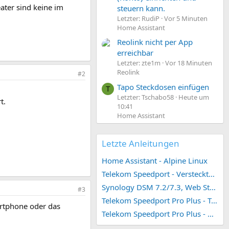
ater sind keine im
steuern kann.
Letzter: RudiP
Vor 5 Minuten
Home Assistant
Reolink nicht per App
erreichbar
Letzter: zte1m
Vor 18 Minuten
Reolink
#2
Tapo Steckdosen einfügen
T
Letzter: Tschabo58
Heute um
t.
10:41
Home Assistant
Letzte Anleitungen
Home Assistant - Alpine Linux
Telekom Speedport - Versteckte Konfigurationen
Synology DSM 7.2/7.3, Web Station 4, Webdienst und Webportal erstellen (ehemals vHost)
#3
Telekom Speedport Pro Plus - Telefonie einrichten
artphone oder das
Telekom Speedport Pro Plus - Netzwerk einrichten