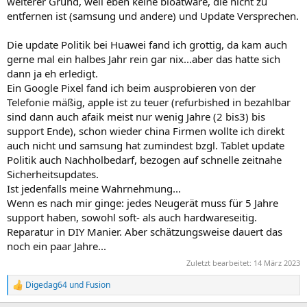
weiterer Grund, weil eben keine bloatware, die nicht zu
entfernen ist (samsung und andere) und Update Versprechen.
Die update Politik bei Huawei fand ich grottig, da kam auch
gerne mal ein halbes Jahr rein gar nix...aber das hatte sich
dann ja eh erledigt.
Ein Google Pixel fand ich beim ausprobieren von der
Telefonie mäßig, apple ist zu teuer (refurbished in bezahlbar
sind dann auch afaik meist nur wenig Jahre (2 bis3) bis
support Ende), schon wieder china Firmen wollte ich direkt
auch nicht und samsung hat zumindest bzgl. Tablet update
Politik auch Nachholbedarf, bezogen auf schnelle zeitnahe
Sicherheitsupdates.
Ist jedenfalls meine Wahrnehmung...
Wenn es nach mir ginge: jedes Neugerät muss für 5 Jahre
support haben, sowohl soft- als auch hardwareseitig.
Reparatur in DIY Manier. Aber schätzungsweise dauert das
noch ein paar Jahre...
Zuletzt bearbeitet:
14 März 2023
Digedag64
und
Fusion
R
e