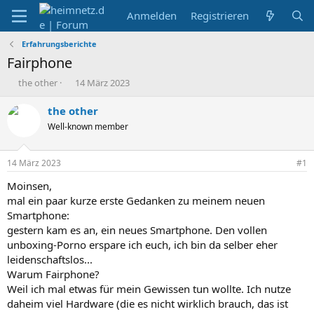
Anmelden
Registrieren
Erfahrungsberichte
Fairphone
E
E
the other
14 März 2023
r
r
s
s
the other
t
t
Well-known member
e
e
l
l
l
l
14 März 2023
#1
e
t
r
a
Moinsen,
m
mal ein paar kurze erste Gedanken zu meinem neuen
Smartphone:
gestern kam es an, ein neues Smartphone. Den vollen
unboxing-Porno erspare ich euch, ich bin da selber eher
leidenschaftslos...
Warum Fairphone?
Weil ich mal etwas für mein Gewissen tun wollte. Ich nutze
daheim viel Hardware (die es nicht wirklich brauch, das ist