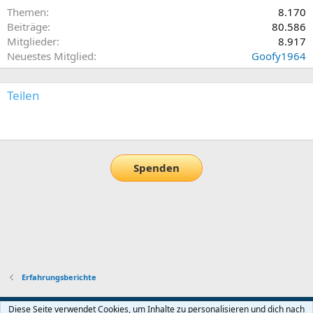
Themen
8.170
Beiträge
80.586
Mitglieder
8.917
Neuestes Mitglied
Goofy1964
Teilen
E-Mail
Link
Spenden
Erfahrungsberichte
Default-Theme
Diese Seite verwendet Cookies, um Inhalte zu personalisieren und dich nach