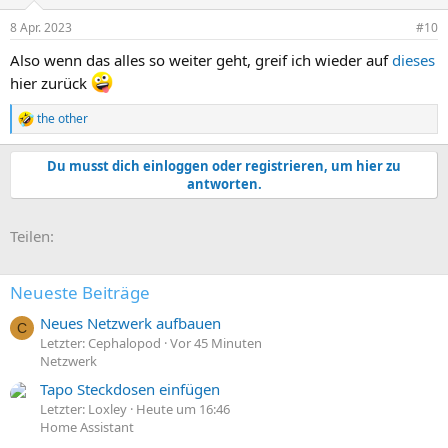
8 Apr. 2023
#10
Also wenn das alles so weiter geht, greif ich wieder auf
dieses
hier zurück
the other
R
e
a
Du musst dich einloggen oder registrieren, um hier zu
k
antworten.
t
i
o
E-Mail
Link
Teilen:
n
e
n
:
Neueste Beiträge
Neues Netzwerk aufbauen
C
Letzter: Cephalopod
Vor 45 Minuten
Netzwerk
Tapo Steckdosen einfügen
Letzter: Loxley
Heute um 16:46
Home Assistant