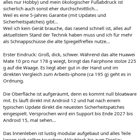
alles nur Hobby) und mein ökologischer Fußabdruck ist
sicherlich auch sonst eher durchschnittlich...
Weil es eine 5-Jahres Garantie (mit Updates und
Sicherheitspatches) gibt...
Weil ich kein Gerät brauche, das rasend schnell ist, alles auf
aktuellstem Stand der Technik haben muss und ich für mehr
als Schnappschüsse die alte Spiegelfreflex nutze...
Erster Eindruck: Groß, dick, schwer. Während das alte Huawei
Mate 10 pro nur 178 g wiegt, bringt das Fairphone stolze 225
g auf die Waage. Es liegt aber gut in der Hand und im
direkten Vergleich zum Arbeits-iphone (ca 195 g) geht es in
Ordnung.
Die Oberfläche ist aufgeräumt, denn es kommt null bloatware
mit. Es läuft direkt mit Android 12 und hat nach einem
typischen Update direkt die neuesten Sicherheitspatches
eingespielt. Versprochen wird ein Support bis Ende 2027 bis
Android 15, mal sehen...
Das Innenleben ist lustig modular aufgebaut und alles Teile
lassen sich selber tauschen: Akkublock bis zum Display,