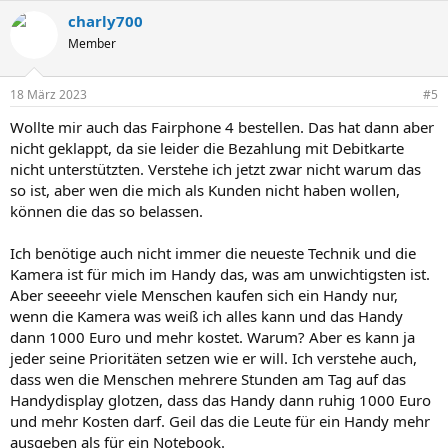
a
charly700
k
t
Member
i
o
n
18 März 2023
#5
e
n
Wollte mir auch das Fairphone 4 bestellen. Das hat dann aber
:
nicht geklappt, da sie leider die Bezahlung mit Debitkarte
nicht unterstützten. Verstehe ich jetzt zwar nicht warum das
so ist, aber wen die mich als Kunden nicht haben wollen,
können die das so belassen.
Ich benötige auch nicht immer die neueste Technik und die
Kamera ist für mich im Handy das, was am unwichtigsten ist.
Aber seeeehr viele Menschen kaufen sich ein Handy nur,
wenn die Kamera was weiß ich alles kann und das Handy
dann 1000 Euro und mehr kostet. Warum? Aber es kann ja
jeder seine Prioritäten setzen wie er will. Ich verstehe auch,
dass wen die Menschen mehrere Stunden am Tag auf das
Handydisplay glotzen, dass das Handy dann ruhig 1000 Euro
und mehr Kosten darf. Geil das die Leute für ein Handy mehr
ausgeben als für ein Notebook.