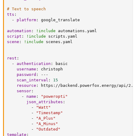
# Text to speech
tts
:
-
platform
:
 google_translate

automation
:
!include
script
:
!include
scene
:
!include
 scenes.yaml

rest
:
-
authentication
:
 basic

username
:
 christoph

password
:
---
scan_interval
:
15
resource
:
 https
:
//backend.powerfox.energy/api/2.0
sensor
:
-
name
:
"poweropti"
json_attributes
:
-
"Watt"
-
"Timestamp"
-
"A_Plus"
-
"A_Minus"
-
"Outdated"
template
: