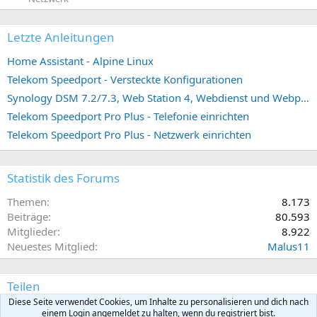
Letzte Anleitungen
Home Assistant - Alpine Linux
Telekom Speedport - Versteckte Konfigurationen
Synology DSM 7.2/7.3, Web Station 4, Webdienst und Webportal erstellen (ehemals vHost)
Telekom Speedport Pro Plus - Telefonie einrichten
Telekom Speedport Pro Plus - Netzwerk einrichten
Statistik des Forums
Themen
8.173
Beiträge
80.593
Mitglieder
8.922
Neuestes Mitglied
Malus11
Teilen
Diese Seite verwendet Cookies, um Inhalte zu personalisieren und dich nach
E-Mail
Link
einem Login angemeldet zu halten, wenn du registriert bist.