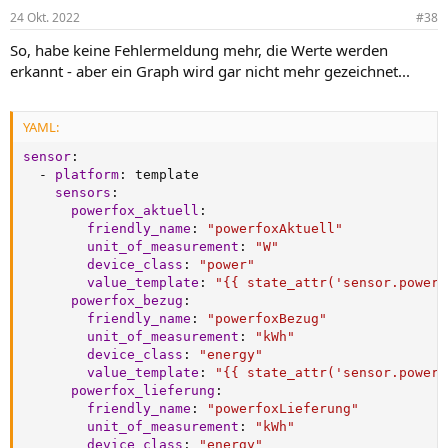
24 Okt. 2022
#38
So, habe keine Fehlermeldung mehr, die Werte werden
erkannt - aber ein Graph wird gar nicht mehr gezeichnet...
YAML:
sensor
:
-
platform
:
 template

sensors
:
powerfox_aktuell
:
friendly_name
:
"powerfoxAktuell"
unit_of_measurement
:
"W"
device_class
:
"power"
value_template
:
"{{ state_attr('sensor.powero
powerfox_bezug
:
friendly_name
:
"powerfoxBezug"
unit_of_measurement
:
"kWh"
device_class
:
"energy"
value_template
:
"{{ state_attr('sensor.powero
powerfox_lieferung
:
friendly_name
:
"powerfoxLieferung"
unit_of_measurement
:
"kWh"
device_class
:
"energy"