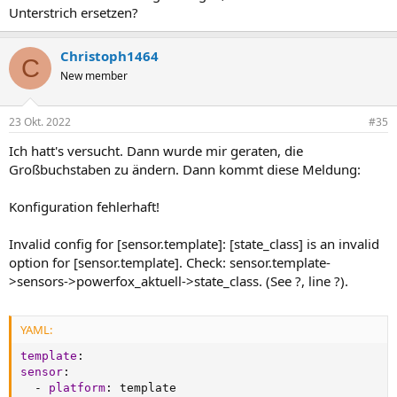
Unterstrich ersetzen?
Christoph1464
C
New member
23 Okt. 2022
#35
Ich hatt's versucht. Dann wurde mir geraten, die
Großbuchstaben zu ändern. Dann kommt diese Meldung:
Konfiguration fehlerhaft!
Invalid config for [sensor.template]: [state_class] is an invalid
option for [sensor.template]. Check: sensor.template-
>sensors->powerfox_aktuell->state_class. (See ?, line ?).
YAML:
template
:
sensor
:
-
platform
:
 template
