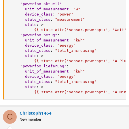
"powerfox_aktuell"
:
unit_of_measurement
:
"W"
device_class
:
"power"
state_class
:
"measurement"
state
:
>
            {{ state_attr('sensor.poweropti', 'Watt')
"powerfox_bezug"
:
unit_of_measurement
:
"kWh"
device_class
:
"energy"
state_class
:
"total_increasing"
state
:
>
            {{ state_attr('sensor.poweropti', 'A_Plus
"powerfox_lieferung"
:
unit_of_measurement
:
"kWh"
device_class
:
"energy"
state_class
:
"total_increasing"
state
:
>
            {{ state_attr('sensor.poweropti', 'A_Minu
Christoph1464
C
New member