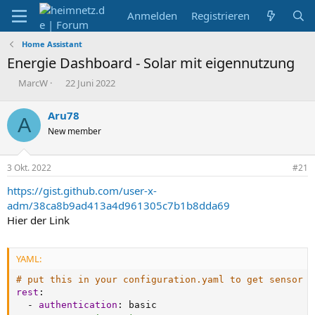
Anmelden
Registrieren
Home Assistant
Energie Dashboard - Solar mit eigennutzung
E
E
MarcW
22 Juni 2022
r
r
s
s
Aru78
A
t
t
New member
e
e
l
l
l
l
3 Okt. 2022
#21
e
t
r
a
https://gist.github.com/user-x-
m
adm/38ca8b9ad413a4d961305c7b1b8dda69
Hier der Link
YAML:
# put this in your configuration.yaml to get sensor d
rest
:
-
authentication
:
 basic
