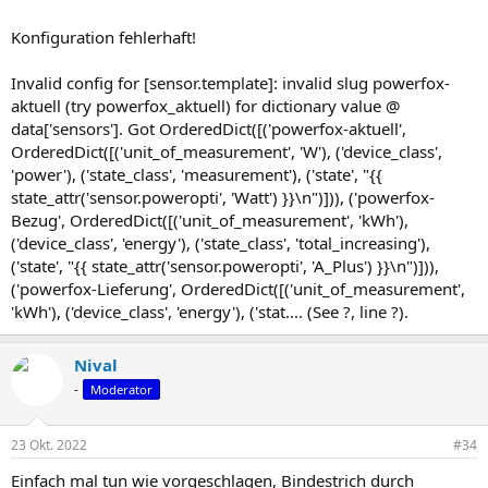
Konfiguration fehlerhaft!
Invalid config for [sensor.template]: invalid slug powerfox-
aktuell (try powerfox_aktuell) for dictionary value @
data['sensors']. Got OrderedDict([('powerfox-aktuell',
OrderedDict([('unit_of_measurement', 'W'), ('device_class',
'power'), ('state_class', 'measurement'), ('state', "{{
state_attr('sensor.poweropti', 'Watt') }}\n")])), ('powerfox-
Bezug', OrderedDict([('unit_of_measurement', 'kWh'),
('device_class', 'energy'), ('state_class', 'total_increasing'),
('state', "{{ state_attr('sensor.poweropti', 'A_Plus') }}\n")])),
('powerfox-Lieferung', OrderedDict([('unit_of_measurement',
'kWh'), ('device_class', 'energy'), ('stat.... (See ?, line ?).
Nival
-
Moderator
23 Okt. 2022
#34
Einfach mal tun wie vorgeschlagen, Bindestrich durch