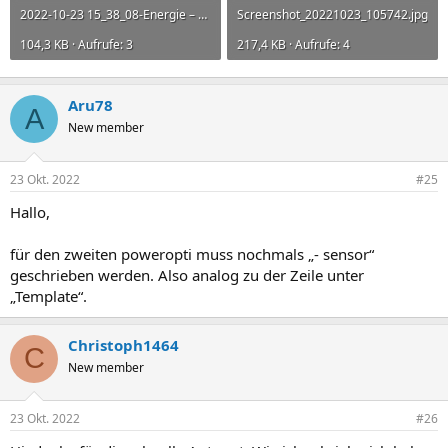
2022-10-23 15_38_08-Energie – Home Assistant – Mozilla Firefox.jpg
Screenshot_20221023_105742.jpg
104,3 KB · Aufrufe: 3
217,4 KB · Aufrufe: 4
Aru78
A
New member
23 Okt. 2022
#25
Hallo,
für den zweiten poweropti muss nochmals „- sensor“
geschrieben werden. Also analog zu der Zeile unter
„Template“.
Christoph1464
C
New member
23 Okt. 2022
#26