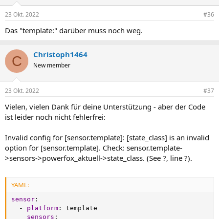
23 Okt. 2022
#36
Das "template:" darüber muss noch weg.
Christoph1464
C
New member
23 Okt. 2022
#37
Vielen, vielen Dank für deine Unterstützung - aber der Code
ist leider noch nicht fehlerfrei:
Invalid config for [sensor.template]: [state_class] is an invalid
option for [sensor.template]. Check: sensor.template-
>sensors->powerfox_aktuell->state_class. (See ?, line ?).
YAML:
sensor
:
-
platform
:
 template

sensors
: