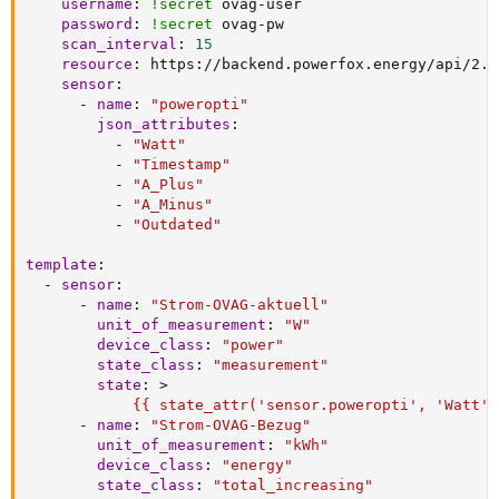
username
:
!secret
 ovag
-
user

password
:
!secret
 ovag
-
pw

scan_interval
:
15
resource
:
 https
:
//backend.powerfox.energy/api/2.0
sensor
:
-
name
:
"poweropti"
json_attributes
:
-
"Watt"
-
"Timestamp"
-
"A_Plus"
-
"A_Minus"
-
"Outdated"
template
:
-
sensor
:
-
name
:
"Strom-OVAG-aktuell"
unit_of_measurement
:
"W"
device_class
:
"power"
state_class
:
"measurement"
state
:
>
            {{ state_attr('sensor.poweropti', 'Watt')
-
name
:
"Strom-OVAG-Bezug"
unit_of_measurement
:
"kWh"
device_class
:
"energy"
state_class
:
"total_increasing"