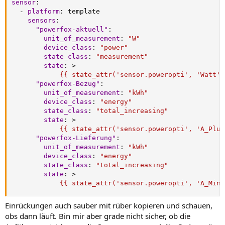
sensor
:
-
platform
:
 template

sensors
:
"powerfox-aktuell"
:
unit_of_measurement
:
"W"
device_class
:
"power"
state_class
:
"measurement"
state
:
>
            {{ state_attr('sensor.poweropti', 'Watt')
"powerfox-Bezug"
:
unit_of_measurement
:
"kWh"
device_class
:
"energy"
state_class
:
"total_increasing"
state
:
>
            {{ state_attr('sensor.poweropti', 'A_Plus
"powerfox-Lieferung"
:
unit_of_measurement
:
"kWh"
device_class
:
"energy"
state_class
:
"total_increasing"
state
:
>
            {{ state_attr('sensor.poweropti', 'A_Minu
Einrückungen auch sauber mit rüber kopieren und schauen,
obs dann läuft. Bin mir aber grade nicht sicher, ob die