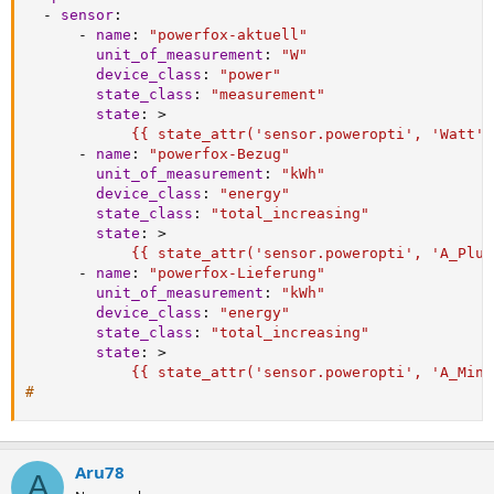
-
sensor
:
-
name
:
"powerfox-aktuell"
unit_of_measurement
:
"W"
device_class
:
"power"
state_class
:
"measurement"
state
:
>
            {{ state_attr('sensor.poweropti', 'Watt')
-
name
:
"powerfox-Bezug"
unit_of_measurement
:
"kWh"
device_class
:
"energy"
state_class
:
"total_increasing"
state
:
>
            {{ state_attr('sensor.poweropti', 'A_Plus
-
name
:
"powerfox-Lieferung"
unit_of_measurement
:
"kWh"
device_class
:
"energy"
state_class
:
"total_increasing"
state
:
>
            {{ state_attr('sensor.poweropti', 'A_Minu
#
Aru78
A