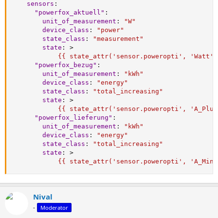
sensors
:
"powerfox_aktuell"
:
unit_of_measurement
:
"W"
device_class
:
"power"
state_class
:
"measurement"
state
:
>
            {{ state_attr('sensor.poweropti', 'Watt')
"powerfox_bezug"
:
unit_of_measurement
:
"kWh"
device_class
:
"energy"
state_class
:
"total_increasing"
state
:
>
            {{ state_attr('sensor.poweropti', 'A_Plus
"powerfox_lieferung"
:
unit_of_measurement
:
"kWh"
device_class
:
"energy"
state_class
:
"total_increasing"
state
:
>
            {{ state_attr('sensor.poweropti', 'A_Minu
Nival
-
Moderator