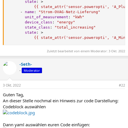
state
:
>
            {{ state_attr('sensor.poweropti', 'A_Plus
-
name
:
"Strom-OVAG-Netz-Lieferung"
unit_of_measurement
:
"kWh"
device_class
:
"energy"
state_class
:
"total_increasing"
state
:
>
            {{ state_attr('sensor.poweropti', 'A_Minu
Zuletzt bearbeitet von einem Moderator:
3 Okt. 2022
-Seth-
-
Moderator
3 Okt. 2022
#22
Guten Tag,
An dieser Stelle nochmal ein Hinweis zur code Darstellung:
Codeblock auswählen
Dann yaml auswählen euren Code einfügen: