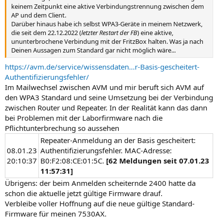
keinem Zeitpunkt eine aktive Verbindungstrennung zwischen dem
AP und dem Client.
Darüber hinaus habe ich selbst WPA3-Geräte in meinem Netzwerk,
die seit dem 22.12.2022 (
letzter Restart der FB
) eine aktive,
ununterbrochene Verbindung mit der FritzBox halten. Was ja nach
Deinen Aussagen zum Standard gar nicht möglich wäre...
https://avm.de/service/wissensdaten...r-Basis-gescheitert-
Authentifizierungsfehler/
Im Mailwechsel zwischen AVM und mir beruft sich AVM auf
den WPA3 Standard und seine Umsetzung bei der Verbindung
zwischen Router und Repeater. In der Realität kann das dann
bei Problemen mit der Laborfirmware nach die
Pflichtunterbrechung so aussehen
Repeater-Anmeldung an der Basis gescheitert:
08.01.23
Authentifizierungsfehler. MAC-Adresse:
20:10:37
B0:F2:08:CE:01:5C.
[62 Meldungen seit 07.01.23
11:57:31]
Übrigens: der beim Anmelden scheiternde 2400 hatte da
schon die aktuelle jetzt gültige Firmware drauf.
Verbleibe voller Hoffnung auf die neue gültige Standard-
Firmware für meinen 7530AX.