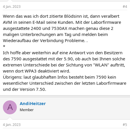
n
4 Jan. 2023
#4
e
n
Wenn das was ich dort zitierte Blödsinn ist, dann veralbert
:
AVM in seinen E-Mail seine Kunden. Mit der Laborfirmware
ausgestattete 2400 und 7530AX machen genau diese 2
maligen Unterbrechungen am Tag und melden beim
Wiederaufbau der Verbindung Probleme. .
*
Ich hoffe aber weiterhin auf eine Antwort von den Besitzern
des 7590 ausgestattet mit der 5.90, ob auch bei Ihnen solche
extremen Unterschiede bei der Sichtung von "WLAN" auftritt,
wenn dort WPA3 deaktiviert wird.
Übrigens: laut glaubhaften Infos besteht beim 7590 kein
wesentlicher Unterschied zwischen der letzten Laborfirmware
und der Version 7.50.
AndiHeitzer
A
Member
4 Jan. 2023
#5