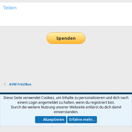
Teilen
E-Mail
Link
Spenden
AVM Fritz!Box
Default-Theme
Diese Seite verwendet Cookies, um Inhalte zu personalisieren und dich nach
einem Login angemeldet zu halten, wenn du registriert bist.
Nutzungsbedingungen
Datenschutz
Hilfe und Impressum
Start
Durch die weitere Nutzung unserer Webseite erklärst du dich damit
R
einverstanden.
S
S
Akzeptieren
Erfahre mehr...
®
Community platform by XenForo
© 2010-2026 XenForo Ltd.