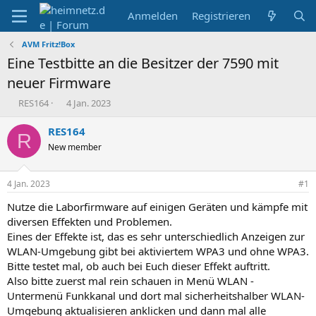
Anmelden
Registrieren
AVM Fritz!Box
Eine Testbitte an die Besitzer der 7590 mit
neuer Firmware
E
E
RES164
4 Jan. 2023
r
r
s
s
RES164
R
t
t
New member
e
e
l
l
l
l
4 Jan. 2023
#1
e
t
r
a
Nutze die Laborfirmware auf einigen Geräten und kämpfe mit
m
diversen Effekten und Problemen.
Eines der Effekte ist, das es sehr unterschiedlich Anzeigen zur
WLAN-Umgebung gibt bei aktiviertem WPA3 und ohne WPA3.
Bitte testet mal, ob auch bei Euch dieser Effekt auftritt.
Also bitte zuerst mal rein schauen in Menü WLAN -
Untermenü Funkkanal und dort mal sicherheitshalber WLAN-
Umgebung aktualisieren anklicken und dann mal alle