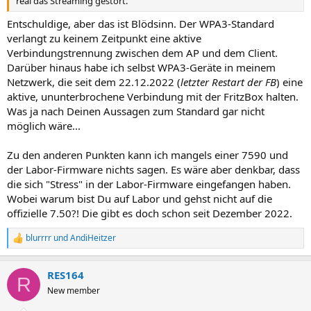
real das Streaming gestört.
Entschuldige, aber das ist Blödsinn. Der WPA3-Standard
verlangt zu keinem Zeitpunkt eine aktive
Verbindungstrennung zwischen dem AP und dem Client.
Darüber hinaus habe ich selbst WPA3-Geräte in meinem
Netzwerk, die seit dem 22.12.2022 (
letzter Restart der FB
) eine
aktive, ununterbrochene Verbindung mit der FritzBox halten.
Was ja nach Deinen Aussagen zum Standard gar nicht
möglich wäre...
Zu den anderen Punkten kann ich mangels einer 7590 und
der Labor-Firmware nichts sagen. Es wäre aber denkbar, dass
die sich "Stress" in der Labor-Firmware eingefangen haben.
Wobei warum bist Du auf Labor und gehst nicht auf die
offizielle 7.50?! Die gibt es doch schon seit Dezember 2022.
blurrrr
und
AndiHeitzer
R
e
a
RES164
k
R
t
New member
i
o