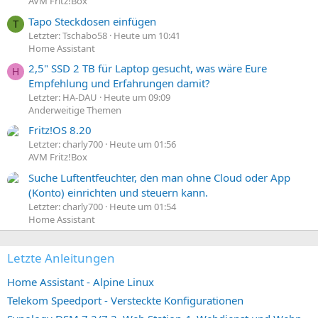
AVM Fritz!Box
Tapo Steckdosen einfügen
T
Letzter: Tschabo58
Heute um 10:41
Home Assistant
2,5" SSD 2 TB für Laptop gesucht, was wäre Eure
H
Empfehlung und Erfahrungen damit?
Letzter: HA-DAU
Heute um 09:09
Anderweitige Themen
Fritz!OS 8.20
Letzter: charly700
Heute um 01:56
AVM Fritz!Box
Suche Luftentfeuchter, den man ohne Cloud oder App
(Konto) einrichten und steuern kann.
Letzter: charly700
Heute um 01:54
Home Assistant
Letzte Anleitungen
Home Assistant - Alpine Linux
Telekom Speedport - Versteckte Konfigurationen