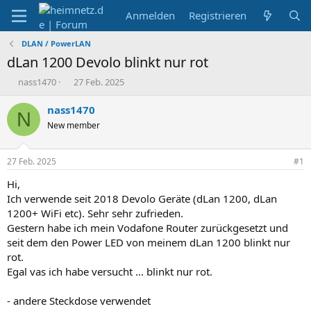
Anmelden
Registrieren
DLAN / PowerLAN
dLan 1200 Devolo blinkt nur rot
E
E
nass1470
27 Feb. 2025
r
r
s
s
nass1470
N
t
t
New member
e
e
l
l
l
l
27 Feb. 2025
#1
e
t
r
a
Hi,
m
Ich verwende seit 2018 Devolo Geräte (dLan 1200, dLan
1200+ WiFi etc). Sehr sehr zufrieden.
Gestern habe ich mein Vodafone Router zurückgesetzt und
seit dem den Power LED von meinem dLan 1200 blinkt nur
rot.
Egal vas ich habe versucht ... blinkt nur rot.
- andere Steckdose verwendet