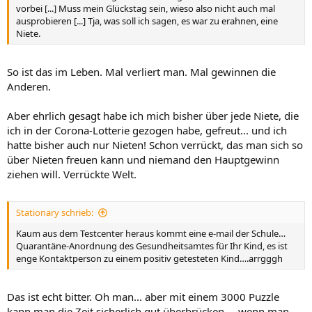
vorbei [...] Muss mein Glückstag sein, wieso also nicht auch mal
ausprobieren [...] Tja, was soll ich sagen, es war zu erahnen, eine
Niete.
So ist das im Leben. Mal verliert man. Mal gewinnen die
Anderen.
Aber ehrlich gesagt habe ich mich bisher über jede Niete, die
ich in der Corona-Lotterie gezogen habe, gefreut... und ich
hatte bisher auch nur Nieten! Schon verrückt, das man sich so
über Nieten freuen kann und niemand den Hauptgewinn
ziehen will. Verrückte Welt.
Stationary schrieb:
Kaum aus dem Testcenter heraus kommt eine e-mail der Schule…
Quarantäne-Anordnung des Gesundheitsamtes für Ihr Kind, es ist
enge Kontaktperson zu einem positiv getesteten Kind….arrgggh
Das ist echt bitter. Oh man... aber mit einem 3000 Puzzle
kann man die Zeit sicherlich gut überbrücken.... wenn man