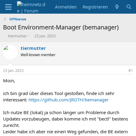
Anmelden
Registrieren
OPNsense
Boot Environment-Manager (bemanager)
E
E
tiermutter
23 Jan. 2023
r
r
s
s
tiermutter
t
t
Well-known member
e
e
l
l
l
l
23 Jan. 2023
#1
e
t
r
a
Moin,
m
ich bin grad über dieses Tool gestoßen, finde ich sehr
interessant:
https://github.com/JRGTH/bemanager
Ich nutze BE (lokal) ja schon länger um Probleme durch
Updates vorzubeugen, dabei komme ich mit "bectl" bestens
zurecht.
Leider habe ich aber nie einen Weg gefunden, die BE extern