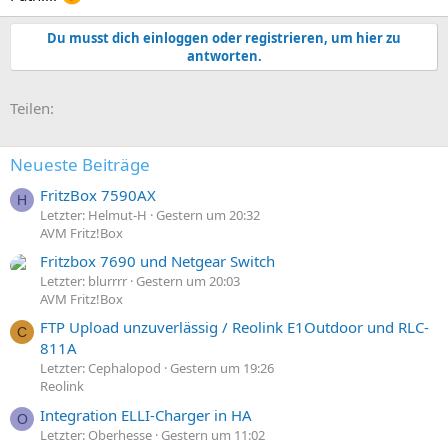
Du musst dich einloggen oder registrieren, um hier zu
antworten.
E-Mail
Link
Teilen:
Neueste Beiträge
FritzBox 7590AX
H
Letzter: Helmut-H
Gestern um 20:32
AVM Fritz!Box
Fritzbox 7690 und Netgear Switch
Letzter: blurrrr
Gestern um 20:03
AVM Fritz!Box
FTP Upload unzuverlässig / Reolink E1Outdoor und RLC-
C
811A
Letzter: Cephalopod
Gestern um 19:26
Reolink
Integration ELLI-Charger in HA
O
Letzter: Oberhesse
Gestern um 11:02