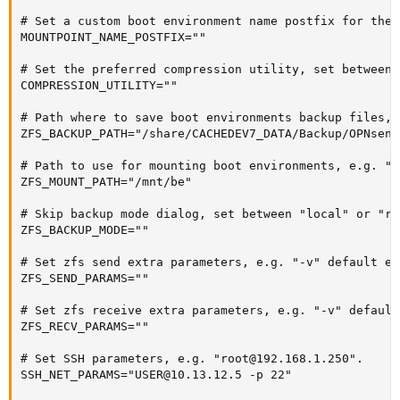
# Set a custom boot environment name postfix for the 
MOUNTPOINT_NAME_POSTFIX=""                           
# Set the preferred compression utility, set between 
COMPRESSION_UTILITY=""                               
# Path where to save boot environments backup files, 
ZFS_BACKUP_PATH="/share/CACHEDEV7_DATA/Backup/OPNsens
# Path to use for mounting boot environments, e.g. "/m
ZFS_MOUNT_PATH="/mnt/be"                             
# Skip backup mode dialog, set between "local" or "re
ZFS_BACKUP_MODE=""                                   
# Set zfs send extra parameters, e.g. "-v" default emp
ZFS_SEND_PARAMS=""                                   
# Set zfs receive extra parameters, e.g. "-v" default 
ZFS_RECV_PARAMS=""                                   
# Set SSH parameters, e.g. "root@192.168.1.250".

SSH_NET_PARAMS="USER@10.13.12.5 -p 22"               