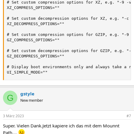
# Set custom compression options for XZ, e.g. "-9 -v 
XZ_COMPRESS_OPTIONS=""                               
# Set custom decompression options for XZ, e.g. "-c -
XZ_DECOMPRESS_OPTIONS=""

# Set custom compression options for GZIP, e.g. "-9 -
GZ_COMPRESS_OPTIONS=""

# Set custom decompression options for GZIP, e.g. "-k
GZ_DECOMPRESS_OPTIONS=""

# Display boot environments only and always take a re
UI_SIMPLE_MODE=""                                    
gstyle
G
New member
3 März 2023
#7
Super. Vielen Dank.Jetzt kapiere ich das mit dem Mounnt
Path....