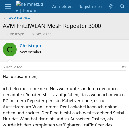
Anmelden
Registrieren
AVM Fritz!Box
AVM Fritz!WLAN Mesh Repeater 3000
E
E
Christoph
5 Dez. 2022
r
r
s
s
Christoph
C
t
t
New member
e
e
l
l
l
l
5 Dez. 2022
#1
e
t
r
a
Hallo zusammen,
m
ich betreibe in meinem Netzwerk unter anderen den oben
genannten Repater. Mir ist aufgefallen, dass wenn ich meinen
PC mit dem Repeater per Lan-Kabel verbinde, es zu
Aussetzern im Wlan kommt. Per Lankabel kann ich online
gehen und zocken. Der Ping bleibt auch weitestgehend Stabil.
Nur das Wlan hat dann ab und zu Aussetzer. Fast so, als
würde ich den kompletten verfügbaren Traffic über das