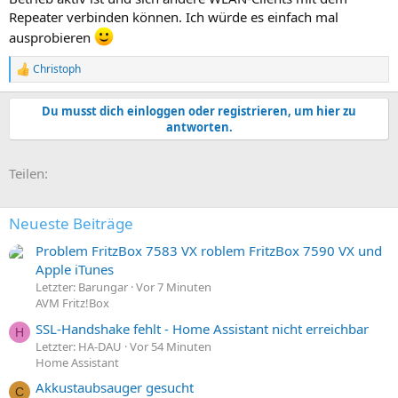
Repeater verbinden können. Ich würde es einfach mal
ausprobieren
Christoph
R
e
a
Du musst dich einloggen oder registrieren, um hier zu
k
antworten.
t
i
o
E-Mail
Link
Teilen:
n
e
n
:
Neueste Beiträge
Problem FritzBox 7583 VX roblem FritzBox 7590 VX und
Apple iTunes
Letzter: Barungar
Vor 7 Minuten
AVM Fritz!Box
SSL-Handshake fehlt - Home Assistant nicht erreichbar
H
Letzter: HA-DAU
Vor 54 Minuten
Home Assistant
Akkustaubsauger gesucht
C