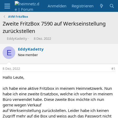
Anmelden
Registrieren
AVM Fritz!Box
Zweite FritzBox 7590 auf Werkseinstellung
zurückstellen
E
E
EddyKadetty
8 Dez. 2022
r
r
s
s
EddyKadetty
E
t
t
New member
e
e
l
l
l
l
8 Dez. 2022
#1
e
t
r
a
Hallo Leute,
m
ich habe eine aktive Fritzbox in meinem Heimnetzwerk. Nun
habe ich eine zweite Ersatzbox, welche ich vorher in meinem
Büro verwendet habe. Diese zweite Box möchte ich nun
gerne wegen Verkauf
auf Werkseinstellung zurückstellen. Leider habe ich keinen
Zugriff mehr auf die Box und weiss auch das Passwort nicht