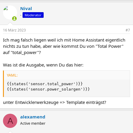
Nival
-
Moderator
16 März 2023
#7
Ich mag falsch liegen weil ich mit Home Assistant eigentlich
nichts zu tun habe, aber wie kommst Du von "Total Power"
auf "total_power"?
Was ist die Ausgabe, wenn Du das hier:
YAML:
{
{
states('sensor.total_power')
}
}
{
{
states('sensor.power_solargen')
}
}
unter Entwicklerwerkzeuge => Template einträgst?
alexamend
A
Active member