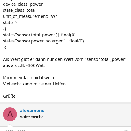
device_class: power
state_class: total
unit_of_measurement: "W"
state: >
{{
states('sensor.total_power')| float(0) -
states('sensor.power_solargen')| float(0)
}}
Als Wert gibt er dann nur den Wert vom "sensor.total_power"
aus als z.B. -300Watt
Komm einfach nicht weiter...
Vielleicht kann mit einer Helfen.
Grüße
alexamend
A
Active member