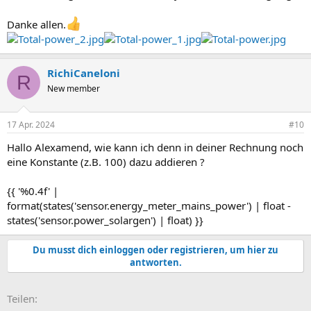
Danke allen.
RichiCaneloni
R
New member
17 Apr. 2024
#10
Hallo Alexamend, wie kann ich denn in deiner Rechnung noch
eine Konstante (z.B. 100) dazu addieren ?
{{ '%0.4f' |
format(states('sensor.energy_meter_mains_power') | float -
states('sensor.power_solargen') | float) }}
Du musst dich einloggen oder registrieren, um hier zu
antworten.
E-Mail
Link
Teilen: