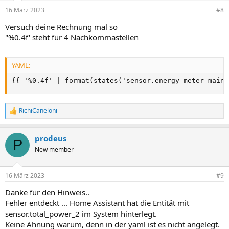
16 März 2023
#8
Versuch deine Rechnung mal so
''%0.4f' steht für 4 Nachkommastellen
YAML:
{
{
 '%0.4f' 
|
 format(states('sensor.energy_meter_mains
RichiCaneloni
R
e
a
prodeus
k
P
t
New member
i
o
n
16 März 2023
#9
e
n
Danke für den Hinweis..
:
Fehler entdeckt ... Home Assistant hat die Entität mit
sensor.total_power_2 im System hinterlegt.
Keine Ahnung warum, denn in der yaml ist es nicht angelegt.