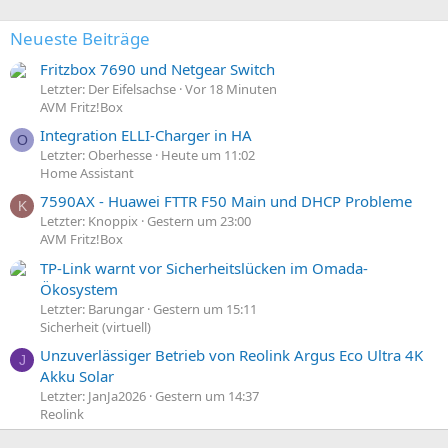
Neueste Beiträge
Fritzbox 7690 und Netgear Switch
Letzter: Der Eifelsachse
Vor 18 Minuten
AVM Fritz!Box
Integration ELLI-Charger in HA
O
Letzter: Oberhesse
Heute um 11:02
Home Assistant
7590AX - Huawei FTTR F50 Main und DHCP Probleme
K
Letzter: Knoppix
Gestern um 23:00
AVM Fritz!Box
TP-Link warnt vor Sicherheitslücken im Omada-
Ökosystem
Letzter: Barungar
Gestern um 15:11
Sicherheit (virtuell)
Unzuverlässiger Betrieb von Reolink Argus Eco Ultra 4K
J
Akku Solar
Letzter: JanJa2026
Gestern um 14:37
Reolink