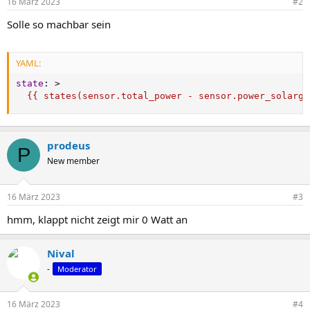
16 März 2023
#2
Solle so machbar sein
YAML:
state
:
>
  {{ states(sensor.total_power - sensor.power_solarge
prodeus
P
New member
16 März 2023
#3
hmm, klappt nicht zeigt mir 0 Watt an
Nival
-
Moderator
16 März 2023
#4