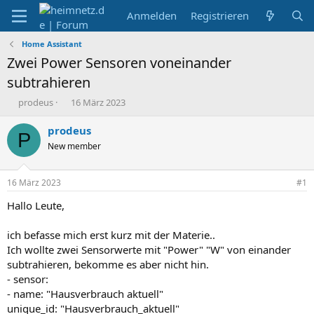
Anmelden
Registrieren
Home Assistant
Zwei Power Sensoren voneinander
subtrahieren
E
E
prodeus
16 März 2023
r
r
s
s
prodeus
P
t
t
New member
e
e
l
l
l
l
16 März 2023
#1
e
t
r
a
Hallo Leute,
m
ich befasse mich erst kurz mit der Materie..
Ich wollte zwei Sensorwerte mit "Power" "W" von einander
subtrahieren, bekomme es aber nicht hin.
- sensor:
- name: "Hausverbrauch aktuell"
unique_id: "Hausverbrauch_aktuell"