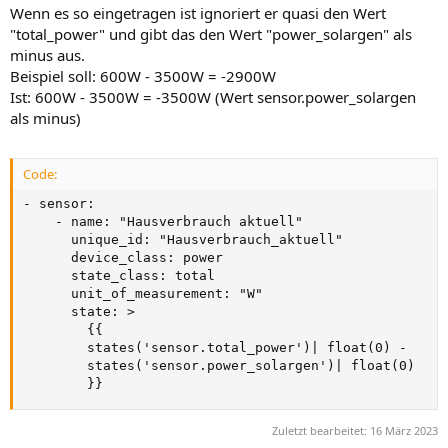
Wenn es so eingetragen ist ignoriert er quasi den Wert
"total_power" und gibt das den Wert "power_solargen" als
minus aus.
Beispiel soll: 600W - 3500W = -2900W
Ist: 600W - 3500W = -3500W (Wert sensor.power_solargen
als minus)
Code:
- sensor:

    - name: "Hausverbrauch aktuell"

      unique_id: "Hausverbrauch_aktuell"

      device_class: power

      state_class: total

      unit_of_measurement: "W"

      state: >

        {{

        states('sensor.total_power')| float(0) -

        states('sensor.power_solargen')| float(0)

        }}
Zuletzt bearbeitet:
16 März 2023