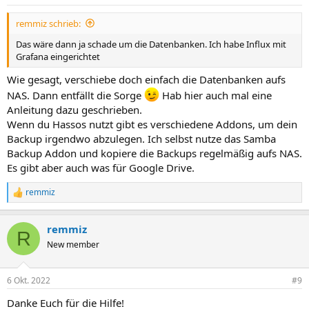
e
n
remmiz schrieb:
:
Das wäre dann ja schade um die Datenbanken. Ich habe Influx mit
Grafana eingerichtet
Wie gesagt, verschiebe doch einfach die Datenbanken aufs
NAS. Dann entfällt die Sorge
Hab hier auch mal eine
Anleitung dazu geschrieben.
Wenn du Hassos nutzt gibt es verschiedene Addons, um dein
Backup irgendwo abzulegen. Ich selbst nutze das Samba
Backup Addon und kopiere die Backups regelmäßig aufs NAS.
Es gibt aber auch was für Google Drive.
remmiz
R
e
a
remmiz
k
R
t
New member
i
o
n
6 Okt. 2022
#9
e
n
Danke Euch für die Hilfe!
: