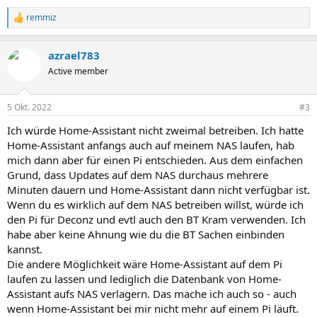
remmiz
R
e
a
azrael783
k
t
Active member
i
o
n
5 Okt. 2022
#3
e
n
Ich würde Home-Assistant nicht zweimal betreiben. Ich hatte
:
Home-Assistant anfangs auch auf meinem NAS laufen, hab
mich dann aber für einen Pi entschieden. Aus dem einfachen
Grund, dass Updates auf dem NAS durchaus mehrere
Minuten dauern und Home-Assistant dann nicht verfügbar ist.
Wenn du es wirklich auf dem NAS betreiben willst, würde ich
den Pi für Deconz und evtl auch den BT Kram verwenden. Ich
habe aber keine Ahnung wie du die BT Sachen einbinden
kannst.
Die andere Möglichkeit wäre Home-Assistant auf dem Pi
laufen zu lassen und lediglich die Datenbank von Home-
Assistant aufs NAS verlagern. Das mache ich auch so - auch
wenn Home-Assistant bei mir nicht mehr auf einem Pi läuft.