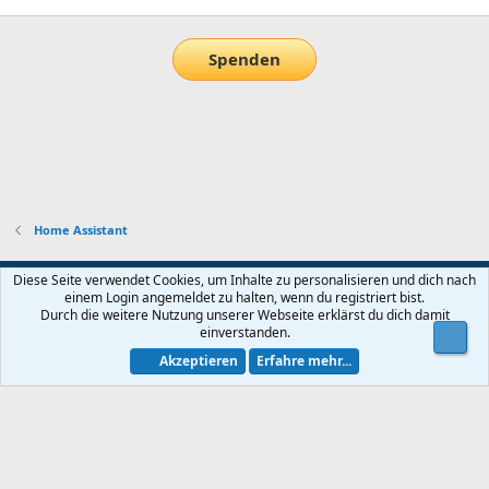
Spenden
Home Assistant
Default-Theme
Diese Seite verwendet Cookies, um Inhalte zu personalisieren und dich nach
einem Login angemeldet zu halten, wenn du registriert bist.
Nutzungsbedingungen
Datenschutz
Hilfe und Impressum
Start
Durch die weitere Nutzung unserer Webseite erklärst du dich damit
R
einverstanden.
Obe
S
S
Akzeptieren
Erfahre mehr...
®
Community platform by XenForo
© 2010-2026 XenForo Ltd.