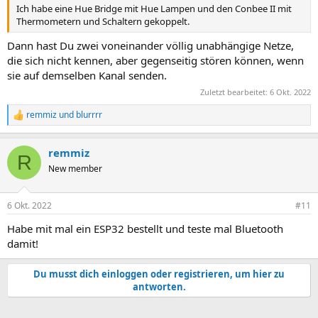
Ich habe eine Hue Bridge mit Hue Lampen und den Conbee II mit
Thermometern und Schaltern gekoppelt.
Dann hast Du zwei voneinander völlig unabhängige Netze,
die sich nicht kennen, aber gegenseitig stören können, wenn
sie auf demselben Kanal senden.
Zuletzt bearbeitet:
6 Okt. 2022
remmiz
und
blurrrr
R
e
a
remmiz
k
R
t
New member
i
o
n
6 Okt. 2022
#11
e
n
Habe mit mal ein ESP32 bestellt und teste mal Bluetooth
:
damit!
Du musst dich einloggen oder registrieren, um hier zu
antworten.