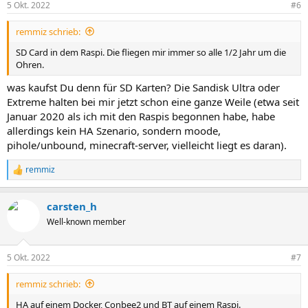
5 Okt. 2022
#6
e
n
remmiz schrieb:
:
SD Card in dem Raspi. Die fliegen mir immer so alle 1/2 Jahr um die
Ohren.
was kaufst Du denn für SD Karten? Die Sandisk Ultra oder
Extreme halten bei mir jetzt schon eine ganze Weile (etwa seit
Januar 2020 als ich mit den Raspis begonnen habe, habe
allerdings kein HA Szenario, sondern moode,
pihole/unbound, minecraft-server, vielleicht liegt es daran).
remmiz
R
e
a
carsten_h
k
t
Well-known member
i
o
n
5 Okt. 2022
#7
e
n
remmiz schrieb:
:
HA auf einem Docker, Conbee2 und BT auf einem Raspi.