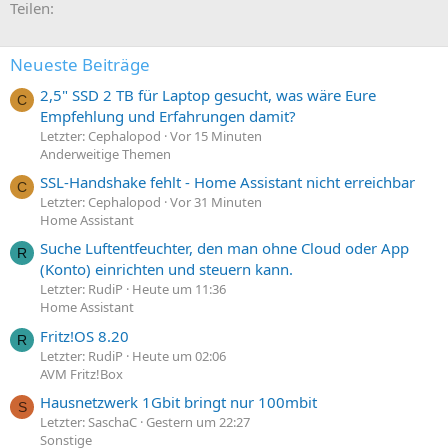
E-Mail
Link
Teilen:
Neueste Beiträge
2,5" SSD 2 TB für Laptop gesucht, was wäre Eure
C
Empfehlung und Erfahrungen damit?
Letzter: Cephalopod
Vor 15 Minuten
Anderweitige Themen
SSL-Handshake fehlt - Home Assistant nicht erreichbar
C
Letzter: Cephalopod
Vor 31 Minuten
Home Assistant
Suche Luftentfeuchter, den man ohne Cloud oder App
R
(Konto) einrichten und steuern kann.
Letzter: RudiP
Heute um 11:36
Home Assistant
Fritz!OS 8.20
R
Letzter: RudiP
Heute um 02:06
AVM Fritz!Box
Hausnetzwerk 1Gbit bringt nur 100mbit
S
Letzter: SaschaC
Gestern um 22:27
Sonstige