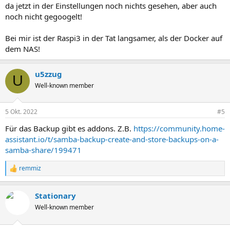
da jetzt in der Einstellungen noch nichts gesehen, aber auch
noch nicht gegoogelt!
Bei mir ist der Raspi3 in der Tat langsamer, als der Docker auf
dem NAS!
u5zzug
U
Well-known member
5 Okt. 2022
#5
Für das Backup gibt es addons. Z.B.
https://community.home-
assistant.io/t/samba-backup-create-and-store-backups-on-a-
samba-share/199471
remmiz
R
e
a
Stationary
k
t
Well-known member
i
o
n