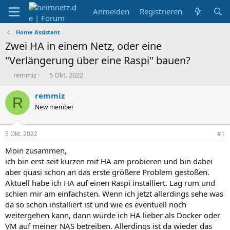
Anmelden
Registrieren
Home Assistant
Zwei HA in einem Netz, oder eine
"Verlängerung über eine Raspi" bauen?
E
E
remmiz
5 Okt. 2022
r
r
s
s
remmiz
R
t
t
New member
e
e
l
l
l
l
5 Okt. 2022
#1
e
t
r
a
Moin zusammen,
m
ich bin erst seit kurzen mit HA am probieren und bin dabei
aber quasi schon an das erste größere Problem gestoßen.
Aktuell habe ich HA auf einen Raspi installiert. Lag rum und
schien mir am einfachsten. Wenn ich jetzt allerdings sehe was
da so schon installiert ist und wie es eventuell noch
weitergehen kann, dann würde ich HA lieber als Docker oder
VM auf meiner NAS betreiben. Allerdings ist da wieder das