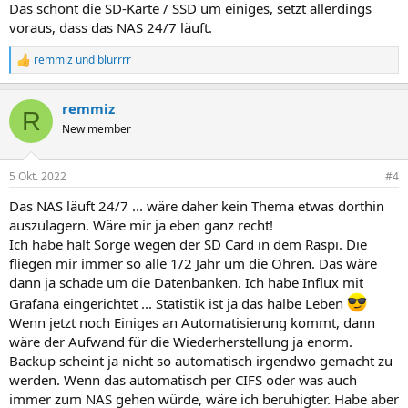
Das schont die SD-Karte / SSD um einiges, setzt allerdings
voraus, dass das NAS 24/7 läuft.
remmiz
und
blurrrr
R
e
a
remmiz
k
R
t
New member
i
o
n
5 Okt. 2022
#4
e
n
Das NAS läuft 24/7 ... wäre daher kein Thema etwas dorthin
:
auszulagern. Wäre mir ja eben ganz recht!
Ich habe halt Sorge wegen der SD Card in dem Raspi. Die
fliegen mir immer so alle 1/2 Jahr um die Ohren. Das wäre
dann ja schade um die Datenbanken. Ich habe Influx mit
Grafana eingerichtet ... Statistik ist ja das halbe Leben
Wenn jetzt noch Einiges an Automatisierung kommt, dann
wäre der Aufwand für die Wiederherstellung ja enorm.
Backup scheint ja nicht so automatisch irgendwo gemacht zu
werden. Wenn das automatisch per CIFS oder was auch
immer zum NAS gehen würde, wäre ich beruhigter. Habe aber