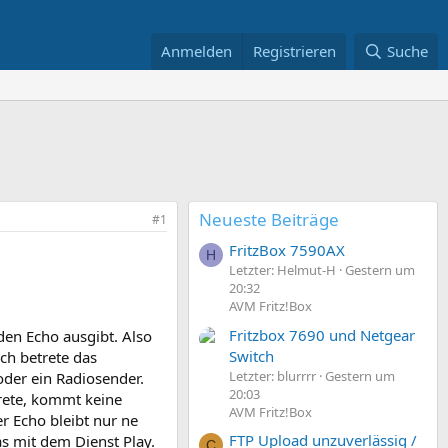
Anmelden
Registrieren
Suche
Neueste Beiträge
#1
FritzBox 7590AX
H
Letzter: Helmut-H
Gestern um
20:32
AVM Fritz!Box
Fritzbox 7690 und Netgear
den Echo ausgibt. Also
Switch
ch betrete das
Letzter: blurrrr
Gestern um
 oder ein Radiosender.
20:03
rete, kommt keine
AVM Fritz!Box
r Echo bleibt nur ne
FTP Upload unzuverlässig /
as mit dem Dienst Play.
C