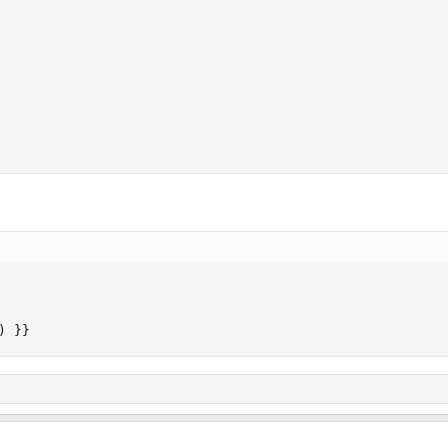
) 
}
}