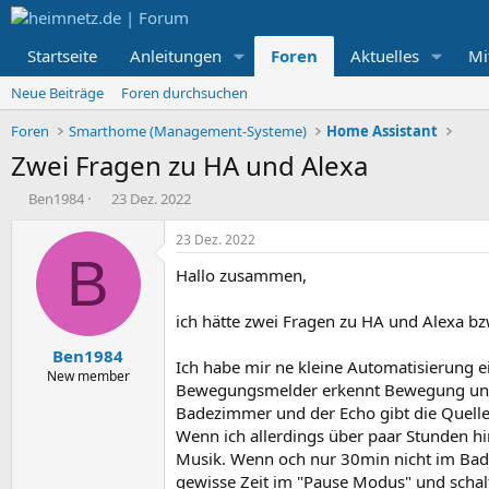
Startseite
Anleitungen
Foren
Aktuelles
Mi
Neue Beiträge
Foren durchsuchen
Foren
Smarthome (Management-Systeme)
Home Assistant
Zwei Fragen zu HA und Alexa
E
E
Ben1984
23 Dez. 2022
r
r
s
s
23 Dez. 2022
t
t
B
Hallo zusammen,
e
e
l
l
l
l
ich hätte zwei Fragen zu HA und Alexa bz
e
t
Ben1984
r
a
Ich habe mir ne kleine Automatisierung 
m
New member
Bewegungsmelder erkennt Bewegung und lö
Badezimmer und der Echo gibt die Quelle au
Wenn ich allerdings über paar Stunden h
Musik. Wenn och nur 30min nicht im Bad w
gewisse Zeit im "Pause Modus" und schalt