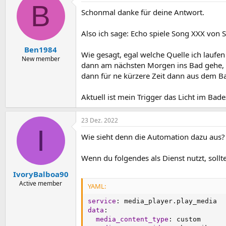
B
t
Schonmal danke für deine Antwort.
i
o
n
Also ich sage: Echo spiele Song XXX von S
e
n
Ben1984
Wie gesagt, egal welche Quelle ich laufen
:
New member
dann am nächsten Morgen ins Bad gehe, w
dann für ne kürzere Zeit dann aus dem Ba
Aktuell ist mein Trigger das Licht im Ba
23 Dez. 2022
I
Wie sieht denn die Automation dazu aus?
Wenn du folgendes als Dienst nutzt, sollt
IvoryBalboa90
Active member
YAML:
service
:
data
:
media_content_type
:
 custom
