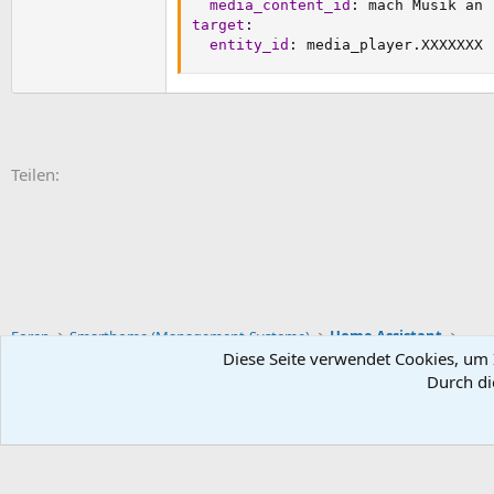
media_content_id
:
target
:
entity_id
:
 media_player.XXXXXXX
E-Mail
Link
Teilen:
Foren
Smarthome (Management-Systeme)
Home Assistant
Diese Seite verwendet Cookies, um I
Durch di
Default-Theme