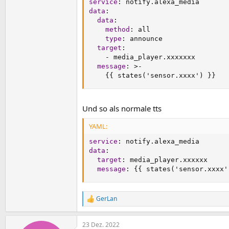
service
:
data
:
data
:
method
:
 all

type
:
 announce

target
:
-
 media_player.xxxxxxx

message
:
>
-
{
{
 states('sensor.xxxx') 
}
}
Und so als normale tts
YAML:
service
:
data
:
target
:
 media_player.xxxxxx

message
:
{
{
 states('sensor.xxxx'
GerLan
R
e
a
23 Dez. 2022
k