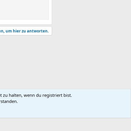
en, um hier zu antworten.
zu halten, wenn du registriert bist.
rstanden.
utzungsbedingungen
Datenschutz
Hilfe und Impressum
Start
R
S
S