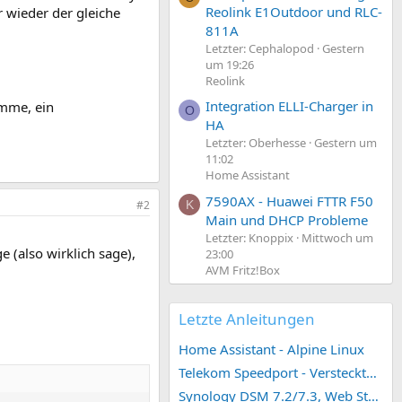
Reolink E1Outdoor und RLC-
 wieder der gleiche
811A
Letzter: Cephalopod
Gestern
um 19:26
Reolink
Integration ELLI-Charger in
omme, ein
O
HA
Letzter: Oberhesse
Gestern um
11:02
Home Assistant
7590AX - Huawei FTTR F50
#2
K
Main und DHCP Probleme
Letzter: Knoppix
Mittwoch um
 (also wirklich sage),
23:00
AVM Fritz!Box
Letzte Anleitungen
Home Assistant - Alpine Linux
Telekom Speedport - Versteckte Konfigurationen
Synology DSM 7.2/7.3, Web Station 4, Webdienst und Webportal erstellen (ehemals vHost)