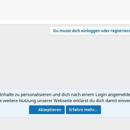
Du musst dich einloggen oder registrier
nhalte zu personalisieren und dich nach einem Login angemeldet 
e weitere Nutzung unserer Webseite erklärst du dich damit einve
N
Akzeptieren
Erfahre mehr...
®
Community platform by XenForo
© 2010-2026 XenForo Ltd.