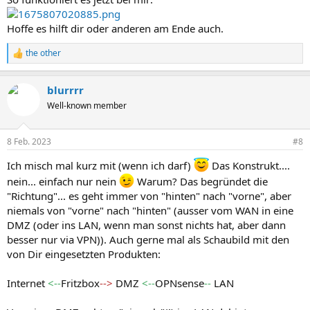
Hoffe es hilft dir oder anderen am Ende auch.
the other
R
e
a
blurrrr
k
t
Well-known member
i
o
n
8 Feb. 2023
#8
e
n
Ich misch mal kurz mit (wenn ich darf)
Das Konstrukt....
:
nein... einfach nur nein
Warum? Das begründet die
"Richtung"... es geht immer von "hinten" nach "vorne", aber
niemals von "vorne" nach "hinten" (ausser vom WAN in eine
DMZ (oder ins LAN, wenn man sonst nichts hat, aber dann
besser nur via VPN)). Auch gerne mal als Schaubild mit den
von Dir eingesetzten Produkten:
Internet
<--
Fritzbox
-->
DMZ
<--
OPNsense
--
LAN