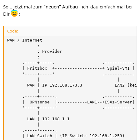
So... jetzt mal zum "neuen" Aufbau - ich klau einfach mal bei
Dir
:
Code:
WAN / Internet

            :

            : Provider

            :

      .-----+-----.                   .-----------.

      | Fritzbox  +-------------------+ Spiel-VM1 | 1
      '-----+-----'                   .-----------.

            |                               |

        WAN | IP 192.168.173.3             LAN2 (kein
            |                               |

      .-----+------.                  .-----------.

      |  OPNsense  |------------LAN1--+ESXi-Server| 1
      '-----+------'                  .-----------.  

            |

        LAN | 192.168.1.1

            |

      .-----+------.

      | LAN-Switch | (IP-Switch: 192.168.1.253)
