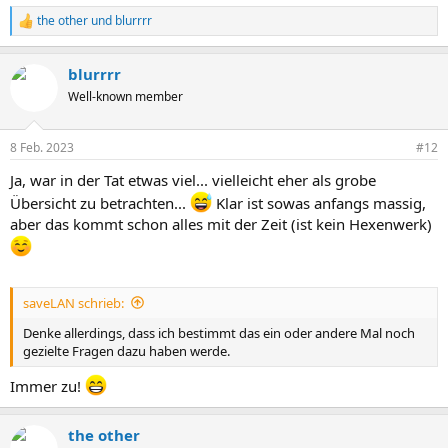
the other
und
blurrrr
R
e
a
blurrrr
k
t
Well-known member
i
o
n
8 Feb. 2023
#12
e
n
Ja, war in der Tat etwas viel... vielleicht eher als grobe
:
Übersicht zu betrachten...
Klar ist sowas anfangs massig,
aber das kommt schon alles mit der Zeit (ist kein Hexenwerk)
saveLAN schrieb:
Denke allerdings, dass ich bestimmt das ein oder andere Mal noch
gezielte Fragen dazu haben werde.
Immer zu!
the other