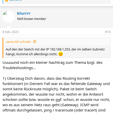
R
e
a
blurrrr
k
t
Well-known member
i
o
n
8 Feb. 2023
#10
e
n
saveLAN schrieb:
:
Auf den der Switch mit der IP 192.168.1.253, der im selben Subnetz
hängt, komme ich allerdings nicht.
Uuuuund noch ein kleiner Nachtrag zum Thema bzgl. des
Troubleshootings...
1) Überzeug Dich davon, dass das Routing korrekt
funktioniert (in Deinem Fall war es das fehlende Gateway und
somit keine Rückroute möglich). Paket ist beim Switch
angekommen, der wusste nur nicht, wohin er die Antwort
schicken sollte bzw. wusste es ggf. schon, er wusste nur nicht,
wo es aus seinem Netz raus geht (Gateway). ICMP wird
oftmals durchgelassen, ping / traceroute (oder tracert) sind