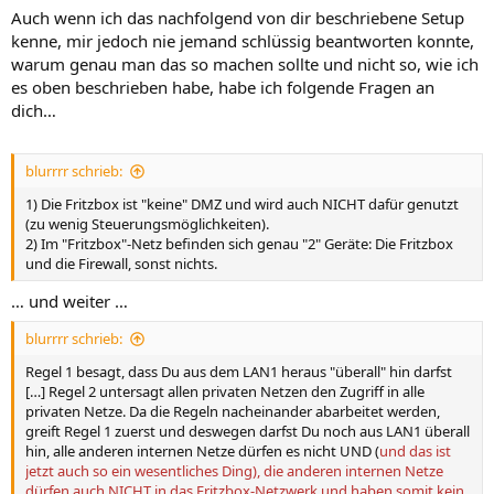
Auch wenn ich das nachfolgend von dir beschriebene Setup
kenne, mir jedoch nie jemand schlüssig beantworten konnte,
warum genau man das so machen sollte und nicht so, wie ich
es oben beschrieben habe, habe ich folgende Fragen an
dich…
blurrrr schrieb:
1) Die Fritzbox ist "keine" DMZ und wird auch NICHT dafür genutzt
(zu wenig Steuerungsmöglichkeiten).
2) Im "Fritzbox"-Netz befinden sich genau "2" Geräte: Die Fritzbox
und die Firewall, sonst nichts.
… und weiter …
blurrrr schrieb:
Regel 1 besagt, dass Du aus dem LAN1 heraus "überall" hin darfst
[…] Regel 2 untersagt allen privaten Netzen den Zugriff in alle
privaten Netze. Da die Regeln nacheinander abarbeitet werden,
greift Regel 1 zuerst und deswegen darfst Du noch aus LAN1 überall
hin, alle anderen internen Netze dürfen es nicht UND (
und das ist
jetzt auch so ein wesentliches Ding), die anderen internen Netze
dürfen auch NICHT in das Fritzbox-Netzwerk und haben somit kein