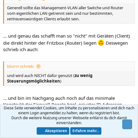
Generell sollte das Management-VLAN aller Switche und Router
vom eigentlichen LAN getrennt sein und nur bestimmten,
vertrauenswürdigen
Clients erlaubt sein.
... und genau das schafft man so "nicht" mit Geräten (Client)
die direkt hinter der Fritzbox (Router) liegen
Deswegen
schrieb ich auch:
blurrrr schrieb:
und wird auch NICHT dafür genutzt (
zu wenig
Steuerungsmöglichkeiten
)
... und bin im Nachgang auch noch auf das minimale
Konstrukt der Firewall-Regeln bzgl. privater IP-Adressen
Diese Seite verwendet Cookies, um Inhalte zu personalisieren und dich nach
eingangen, womit ein Zugriff der nicht-LAN1-Netze auf das
einem Login angemeldet zu halten, wenn du registriert bist.
Fritzbox-Netz unterbunden wird.
Durch die weitere Nutzung unserer Webseite erklärst du dich damit
einverstanden.
Obe
Akzeptieren
Erfahre mehr...
the other schrieb: