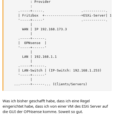
            : Provider

            :

      .-----+-----.                  .-----------.

      | Fritzbox  +------------------+ESXi-Server| 19
      '-----+-----'                  .-----------.

            |

        WAN | IP 192.168.173.3

            |

      .-----+------.

      |  OPNsense  |

      '-----+------'   

            |

        LAN | 192.168.1.1

            |

      .-----+------.

      | LAN-Switch | (IP-Switch: 192.168.1.253)

      '-----+------'

            |

    ...-----+------... (Clients/Servers)
Was ich bisher geschafft habe, dass ich eine Regel
eingerichtet habe, dass ich von einer VM des ESXi Server auf
die GUI der OPNsense komme. Soweit so gut.