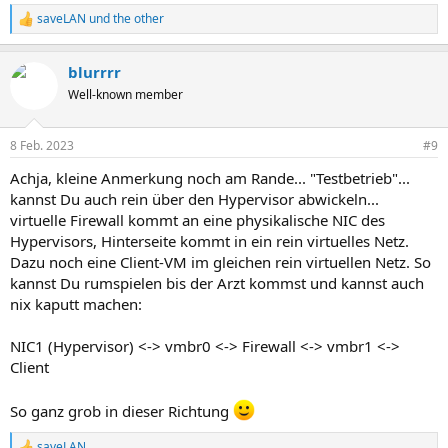
saveLAN
und
the other
R
e
a
blurrrr
k
t
Well-known member
i
o
n
8 Feb. 2023
#9
e
n
Achja, kleine Anmerkung noch am Rande... "Testbetrieb"...
:
kannst Du auch rein über den Hypervisor abwickeln...
virtuelle Firewall kommt an eine physikalische NIC des
Hypervisors, Hinterseite kommt in ein rein virtuelles Netz.
Dazu noch eine Client-VM im gleichen rein virtuellen Netz. So
kannst Du rumspielen bis der Arzt kommst und kannst auch
nix kaputt machen:
NIC1 (Hypervisor) <-> vmbr0 <-> Firewall <-> vmbr1 <->
Client
So ganz grob in dieser Richtung
saveLAN