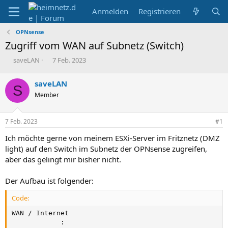
Anmelden
Registrieren
OPNsense
Zugriff vom WAN auf Subnetz (Switch)
E
E
saveLAN
7 Feb. 2023
r
r
s
s
saveLAN
S
t
t
Member
e
e
l
l
l
l
7 Feb. 2023
#1
e
t
r
a
Ich möchte gerne von meinem ESXi-Server im Fritznetz (DMZ
m
light) auf den Switch im Subnetz der OPNsense zugreifen,
aber das gelingt mir bisher nicht.
Der Aufbau ist folgender:
Code:
WAN / Internet

            :
