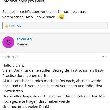
Informationen pro Paket).
So... jetzt reicht's aber wirklich, ich mach jetzt aus...
versprochen! Also... so wirklich...
saveLAN
R
e
a
saveLAN
k
S
t
Member
i
o
n
8 Feb. 2023
#11
e
n
Hallo blurrrr,
:
vielen Dank für deinen tollen Betrag der fast schon als Best-
Practise durchgehen dürfte.
Aktuell erschlagen mich mache Infos noch, aber ich werde
nach und nach versuchen alles zu verstehen und möglichst
umzusetzen.
Denke allerdings, dass ich bestimmt das ein oder andere Mal
noch gezielte Fragen dazu haben werde.
Und nochmals vielen Dank!