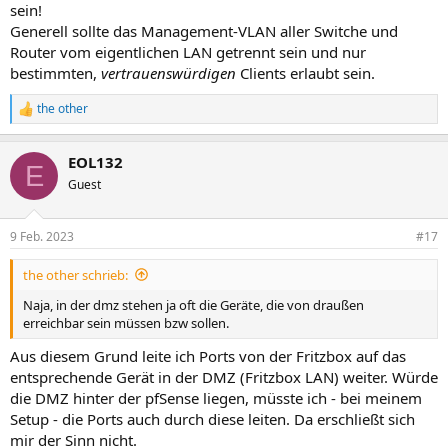
sein!
Generell sollte das Management-VLAN aller Switche und
Router vom eigentlichen LAN getrennt sein und nur
bestimmten,
vertrauenswürdigen
Clients erlaubt sein.
the other
R
e
a
EOL132
k
E
t
Guest
i
o
n
9 Feb. 2023
#17
e
n
the other schrieb:
:
Naja, in der dmz stehen ja oft die Geräte, die von draußen
erreichbar sein müssen bzw sollen.
Aus diesem Grund leite ich Ports von der Fritzbox auf das
entsprechende Gerät in der DMZ (Fritzbox LAN) weiter. Würde
die DMZ hinter der pfSense liegen, müsste ich - bei meinem
Setup - die Ports auch durch diese leiten. Da erschließt sich
mir der Sinn nicht.