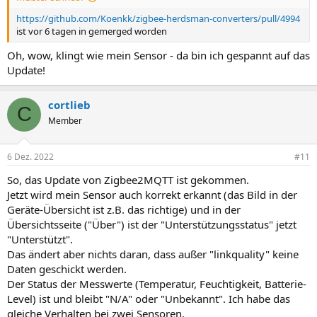
https://github.com/Koenkk/zigbee-herdsman-converters/pull/4994
ist vor 6 tagen in gemerged worden
Oh, wow, klingt wie mein Sensor - da bin ich gespannt auf das
Update!
cortlieb
C
Member
6 Dez. 2022
#11
So, das Update von Zigbee2MQTT ist gekommen.
Jetzt wird mein Sensor auch korrekt erkannt (das Bild in der
Geräte-Übersicht ist z.B. das richtige) und in der
Übersichtsseite ("Über") ist der "Unterstützungsstatus" jetzt
"Unterstützt".
Das ändert aber nichts daran, dass außer "linkquality" keine
Daten geschickt werden.
Der Status der Messwerte (Temperatur, Feuchtigkeit, Batterie-
Level) ist und bleibt "N/A" oder "Unbekannt". Ich habe das
gleiche Verhalten bei zwei Sensoren.