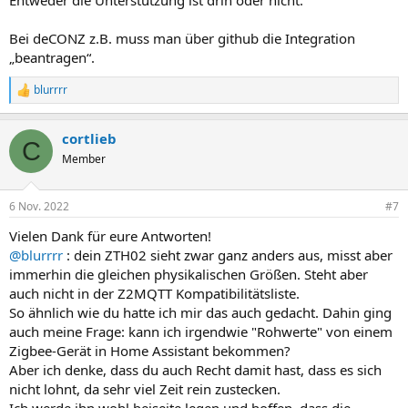
Entweder die Unterstützung ist drin oder nicht.
Bei deCONZ z.B. muss man über github die Integration
„beantragen“.
blurrrr
R
e
a
cortlieb
k
C
t
Member
i
o
n
6 Nov. 2022
#7
e
n
Vielen Dank für eure Antworten!
:
@blurrrr
: dein ZTH02 sieht zwar ganz anders aus, misst aber
immerhin die gleichen physikalischen Größen. Steht aber
auch nicht in der Z2MQTT Kompatibilitätsliste.
So ähnlich wie du hatte ich mir das auch gedacht. Dahin ging
auch meine Frage: kann ich irgendwie "Rohwerte" von einem
Zigbee-Gerät in Home Assistant bekommen?
Aber ich denke, dass du auch Recht damit hast, dass es sich
nicht lohnt, da sehr viel Zeit rein zustecken.
Ich werde ihn wohl beiseite legen und hoffen, dass die