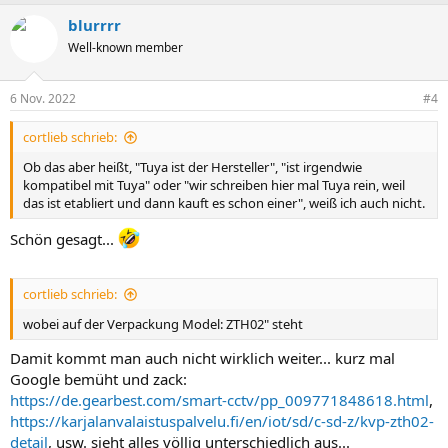
blurrrr
Well-known member
6 Nov. 2022
#4
cortlieb schrieb:
Ob das aber heißt, "Tuya ist der Hersteller", "ist irgendwie
kompatibel mit Tuya" oder "wir schreiben hier mal Tuya rein, weil
das ist etabliert und dann kauft es schon einer", weiß ich auch nicht.
Schön gesagt...
cortlieb schrieb:
wobei auf der Verpackung Model: ZTH02" steht
Damit kommt man auch nicht wirklich weiter... kurz mal
Google bemüht und zack:
https://de.gearbest.com/smart-cctv/pp_009771848618.html
,
https://karjalanvalaistuspalvelu.fi/en/iot/sd/c-sd-z/kvp-zth02-
detail
, usw. sieht alles völlig unterschiedlich aus...