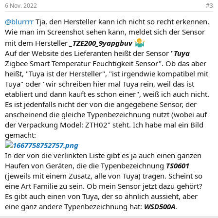
6 Nov. 2022
#3
@blurrrr
Tja, den Hersteller kann ich nicht so recht erkennen.
Wie man im Screenshot sehen kann, meldet sich der Sensor
mit dem Hersteller
_TZE200_9yapgbuv
Auf der Website des Lieferanten heißt der Sensor "
Tuya
Zigbee Smart Temperatur Feuchtigkeit Sensor". Ob das aber
heißt, "Tuya ist der Hersteller", "ist irgendwie kompatibel mit
Tuya" oder "wir schreiben hier mal Tuya rein, weil das ist
etabliert und dann kauft es schon einer", weiß ich auch nicht.
Es ist jedenfalls nicht der von die angegebene Sensor, der
anscheinend die gleiche Typenbezeichnung nutzt (wobei auf
der Verpackung Model: ZTH02" steht. Ich habe mal ein Bild
gemacht:
In der von die verlinkten Liste gibt es ja auch einen ganzen
Haufen von Geräten, die die Typenbezeichnung
TS0601
(jeweils mit einem Zusatz, alle von Tuya) tragen. Scheint so
eine Art Familie zu sein. Ob mein Sensor jetzt dazu gehört?
Es gibt auch einen von Tuya, der so ähnlich aussieht, aber
eine ganz andere Typenbezeichnung hat:
WSD500A
.