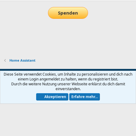
Spenden
Home Assistant
Default-Theme
Diese Seite verwendet Cookies, um Inhalte zu personalisieren und dich nach
einem Login angemeldet zu halten, wenn du registriert bist.
Nutzungsbedingungen
Datenschutz
Hilfe und Impressum
Start
Durch die weitere Nutzung unserer Webseite erklärst du dich damit
R
einverstanden.
S
S
Akzeptieren
Erfahre mehr...
®
Community platform by XenForo
© 2010-2026 XenForo Ltd.