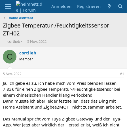
Anmelden
Registrieren
Home Assistant
Zigbee Temperatur-/Feuchtigkeitssensor
ZTH02
E
E
cortlieb
5 Nov. 2022
r
r
s
s
cortlieb
C
t
t
Member
e
e
l
l
l
l
5 Nov. 2022
#1
e
t
r
a
Ja, ich gebe es zu, ich habe mich vom Preis blenden lassen.
m
7,83€ für einen Zigbee Temperatur-/Feuchtigkeitssensor bei
einem chinesischen Händler klang verlockend.
Dann musste ich aber leider feststellen, dass das Ding mit
Home Assistant und Zigbee2MQTT nicht zusammen arbeitet.
Das Manual spricht vom Tuya Zigbee Gateway und der Tuya-
App. Wer jetzt aber wirklich der Hersteller ist, weiß ich nicht.