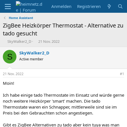
Anmelden
Registrieren
Home Assistant
ZigBee Heizkörper Thermostat - Alternative zu
tado gesucht
E
E
SkyWalker2_D
21 Nov. 2022
r
r
s
s
SkyWalker2_D
S
t
t
Active member
e
e
l
l
l
l
21 Nov. 2022
#1
e
t
r
a
Moin!
m
Ich habe einige tado Thermostate im Einsatz und würde gerne
noch weitere Heizkörper 'smart' machen. Die tado
Thermostate waren ein Schnapper, mittlerweile sind sie im
Preis bei den Gebrauchten schon angestiegen.
Gibt es ZigBee Alternativen zu tado aber kein tuya was man