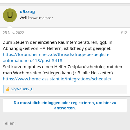
u5zzug
U
Well-known member
25 Nov. 2022
#12
Zum Steuern der einzelnen Raumtemperaturen, ggf. in
Abhängigkeit von HA Helfern, ist Schedy gut geeignet:
https://forum.heimnetz.de/threads/frage-bezueglich-
automationen.413/post-5418
Seit kurzem gibt es einen Helfer Zeitplan/scheduler, mit dem
man Wochenzeiten festlegen kann (z.B. alle Heizzeiten)
https://www.home-assistant.io/integrations/schedule/
SkyWalker2_D
R
e
a
Du musst dich einloggen oder registrieren, um hier zu
k
antworten.
t
i
o
E-Mail
Link
Teilen:
n
e