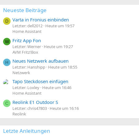
n
:
Neueste Beiträge
Varta in Fronius einbinden
D
Letzter: dell2012
Heute um 19:57
Home Assistant
Fritz App Fon
W
Letzter: Werner
Heute um 19:27
AVM Fritz!Box
Neues Netzwerk aufbauen
H
Letzter: Hanshipp
Heute um 18:55
Netzwerk
Tapo Steckdosen einfügen
Letzter: Loxley
Heute um 16:46
Home Assistant
Reolink E1 Outdoor S
C
Letzter: chris47803
Heute um 16:16
Reolink
Letzte Anleitungen