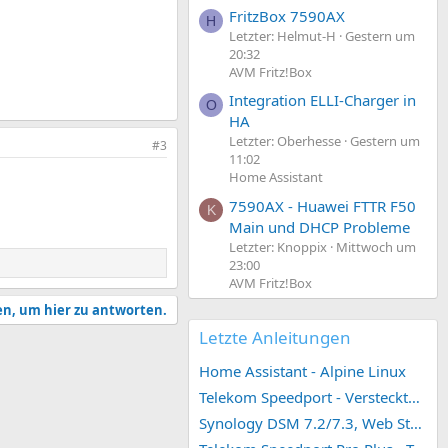
FritzBox 7590AX
H
Letzter: Helmut-H
Gestern um
20:32
AVM Fritz!Box
Integration ELLI-Charger in
O
HA
Letzter: Oberhesse
Gestern um
#3
11:02
Home Assistant
7590AX - Huawei FTTR F50
K
Main und DHCP Probleme
Letzter: Knoppix
Mittwoch um
23:00
AVM Fritz!Box
en, um hier zu antworten.
Letzte Anleitungen
Home Assistant - Alpine Linux
Telekom Speedport - Versteckte Konfigurationen
Synology DSM 7.2/7.3, Web Station 4, Webdienst und Webportal erstellen (ehemals vHost)