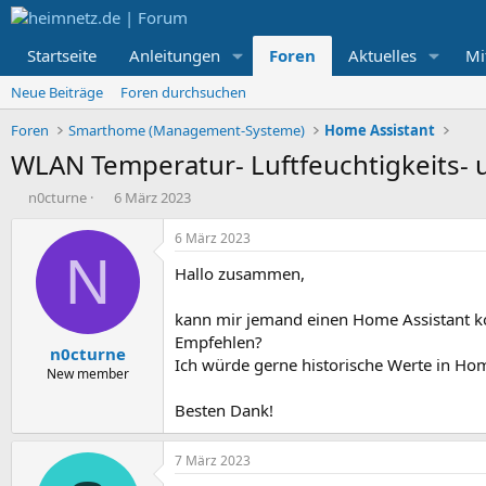
Startseite
Anleitungen
Foren
Aktuelles
Mi
Neue Beiträge
Foren durchsuchen
Foren
Smarthome (Management-Systeme)
Home Assistant
WLAN Temperatur- Luftfeuchtigkeits-
E
E
n0cturne
6 März 2023
r
r
s
s
6 März 2023
t
t
N
Hallo zusammen,
e
e
l
l
l
l
kann mir jemand einen Home Assistant 
e
t
Empfehlen?
n0cturne
r
a
Ich würde gerne historische Werte in Ho
m
New member
Besten Dank!
7 März 2023