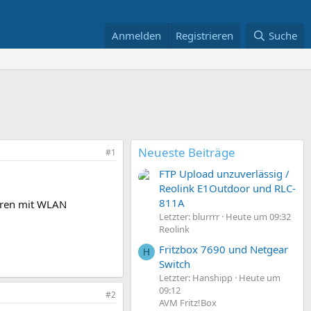
Anmelden
Registrieren
Suche
Neueste Beiträge
#1
FTP Upload unzuverlässig /
Reolink E1Outdoor und RLC-
811A
oren mit WLAN
Letzter: blurrrr
Heute um 09:32
Reolink
Fritzbox 7690 und Netgear
H
Switch
Letzter: Hanshipp
Heute um
09:12
#2
AVM Fritz!Box