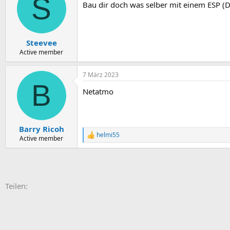
S
Bau dir doch was selber mit einem ESP (D
Steevee
Active member
7 März 2023
B
Netatmo
Barry Ricoh
helmi55
R
Active member
e
a
k
t
i
E-Mail
Link
Teilen:
o
n
e
n
: