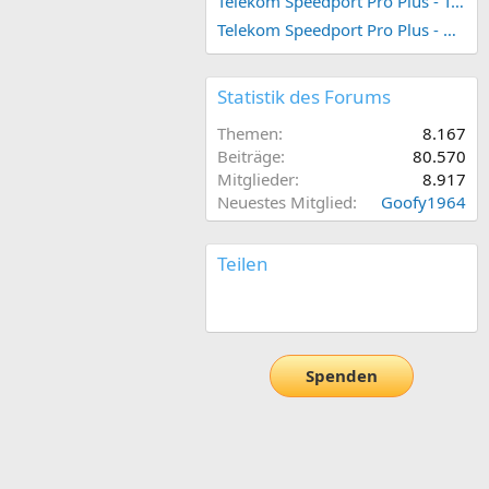
Telekom Speedport Pro Plus - Telefonie einrichten
Telekom Speedport Pro Plus - Netzwerk einrichten
Statistik des Forums
Themen
8.167
Beiträge
80.570
Mitglieder
8.917
Neuestes Mitglied
Goofy1964
Teilen
E-Mail
Link
Spenden