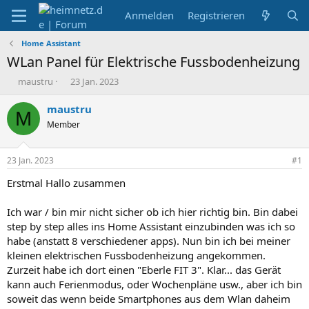
Anmelden
Registrieren
Home Assistant
WLan Panel für Elektrische Fussbodenheizung
E
E
maustru
23 Jan. 2023
r
r
s
s
maustru
M
t
t
Member
e
e
l
l
l
l
23 Jan. 2023
#1
e
t
r
a
Erstmal Hallo zusammen
m
Ich war / bin mir nicht sicher ob ich hier richtig bin. Bin dabei
step by step alles ins Home Assistant einzubinden was ich so
habe (anstatt 8 verschiedener apps). Nun bin ich bei meiner
kleinen elektrischen Fussbodenheizung angekommen.
Zurzeit habe ich dort einen "Eberle FIT 3". Klar... das Gerät
kann auch Ferienmodus, oder Wochenpläne usw., aber ich bin
soweit das wenn beide Smartphones aus dem Wlan daheim