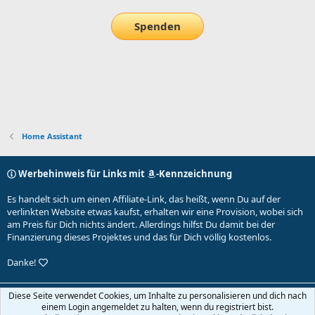
Spenden
Home Assistant
Werbehinweis für Links mit
-Kennzeichnung
Es handelt sich um einen Affiliate-Link, das heißt, wenn Du auf der
verlinkten Website etwas kaufst, erhalten wir eine Provision, wobei sich
am Preis für Dich nichts ändert. Allerdings hilfst Du damit bei der
Finanzierung dieses Projektes und das für Dich völlig kostenlos.
Danke!
Default-Theme
Diese Seite verwendet Cookies, um Inhalte zu personalisieren und dich nach
einem Login angemeldet zu halten, wenn du registriert bist.
Nutzungsbedingungen
Datenschutz
Hilfe und Impressum
Start