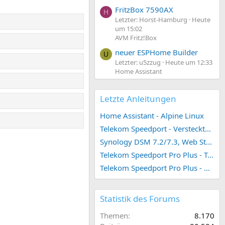
FritzBox 7590AX
H
Letzter: Horst-Hamburg
Heute
um 15:02
AVM Fritz!Box
neuer ESPHome Builder
U
Letzter: u5zzug
Heute um 12:33
Home Assistant
Letzte Anleitungen
Home Assistant - Alpine Linux
Telekom Speedport - Versteckte Konfigurationen
Synology DSM 7.2/7.3, Web Station 4, Webdienst und Webportal erstellen (ehemals vHost)
Telekom Speedport Pro Plus - Telefonie einrichten
Telekom Speedport Pro Plus - Netzwerk einrichten
Statistik des Forums
Themen
8.170