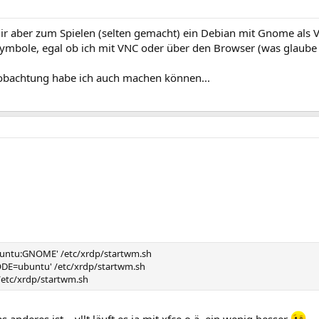
 mir aber zum Spielen (selten gemacht) ein Debian mit Gnome al
psymbole, egal ob ich mit VNC oder über den Browser (was glaube
 Beobachtung habe ich auch machen können...
untu:GNOME' /etc/xrdp/startwm.sh
DE=ubuntu' /etc/xrdp/startwm.sh
/etc/xrdp/startwm.sh