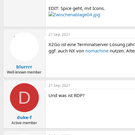
EDIT: Spice geht, mit Icons.
21 Sep. 2021
X2Go ist eine Terminalserver-Lösung (ähn
ggf. auch NX von
nomachine
nutzen. Alte
blurrrr
Well-known member
21 Sep. 2021
D
Und was ist RDP?
duke-f
Active member