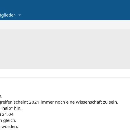
tglieder
n.
reifen scheint 2021 immer noch eine Wissenschaft zu sein.
"halb" hin.
u 21.04
n gleich.
t worden: