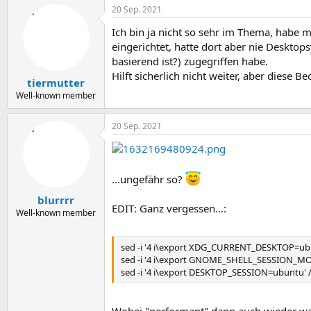
20 Sep. 2021
Ich bin ja nicht so sehr im Thema, habe
eingerichtet, hatte dort aber nie Deskto
basierend ist?) zugegriffen habe.
Hilft sicherlich nicht weiter, aber diese
tiermutter
Well-known member
20 Sep. 2021
...ungefähr so?
blurrrr
EDIT: Ganz vergessen...:
Well-known member
sed -i '4 i\export XDG_CURRENT_DESKTOP=ub
sed -i '4 i\export GNOME_SHELL_SESSION_MO
sed -i '4 i\export DESKTOP_SESSION=ubuntu' 