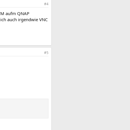
#4
s VM aufm QNAP
 ich auch irgendwie VNC
#5