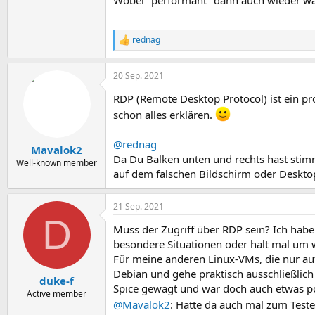
Wobei "performant" dann auch wieder was an
rednag
R
e
a
20 Sep. 2021
k
t
RDP (Remote Desktop Protocol) ist ein pro
i
o
schon alles erklären.
n
e
@rednag
n
Mavalok2
:
Da Du Balken unten und rechts hast stimm
Well-known member
auf dem falschen Bildschirm oder Deskto
21 Sep. 2021
D
Muss der Zugriff über RDP sein? Ich habe
besondere Situationen oder halt mal um wi
Für meine anderen Linux-VMs, die nur auf
Debian und gehe praktisch ausschließlich
duke-f
Spice gewagt und war doch auch etwas po
Active member
@Mavalok2
: Hatte da auch mal zum Test