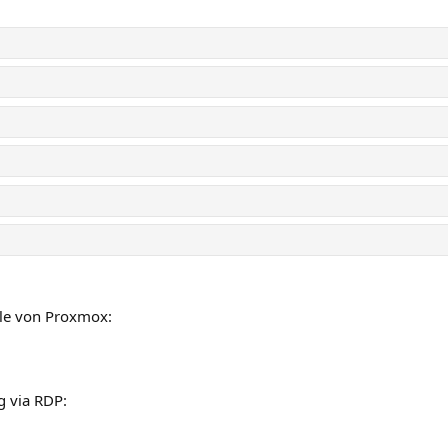
ole von Proxmox:
g via RDP: