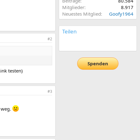
Beiträge
80.584
Mitglieder
8.917
Neuestes Mitglied
Goofy1964
Teilen
#2
E-Mail
Link
Spenden
ink testen)
#3
h weg.