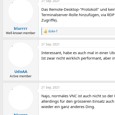
21 Sep. 2021
Das Remote-Desktop-"Protokoll" und kei
Terminalserver-Rolle hinzufügen, via RDP
Zugriffe).
blurrrr
duke-f
R
Well-known member
e
a
21 Sep. 2021
k
t
Interessant, habe es auch mal in einer Ub
i
o
Ist zwar nicht wirklich performant, aber
n
e
n
UdoAA
:
Active member
21 Sep. 2021
Najo, normales VNC ist auch nicht so der
allerdings für den grösseren Einsatz auch
wieder ein ganz anderes Ding.
blurrrr