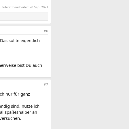
Zuletzt bearbeitet:
20 Sep. 2021
#6
as sollte eigentlich
herweise bist Du auch
#7
ch nur für ganz
ndig sind, nutze ich
mal spaßeshalber an
 versuchen.