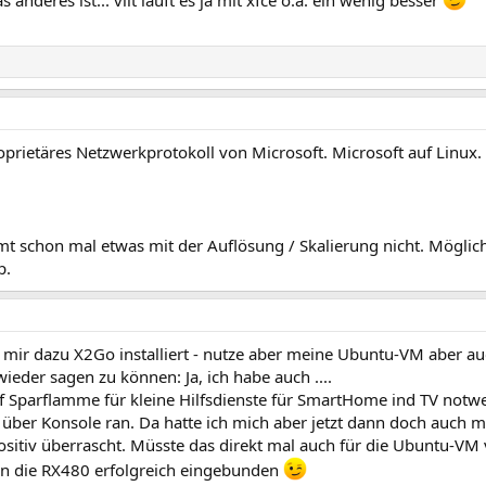
deres ist... vllt läuft es ja mit xfce o.ä. ein wenig besser
prietäres Netzwerkprotokoll von Microsoft. Microsoft auf Linux. D
t schon mal etwas mit der Auflösung / Skalierung nicht. Möglic
p.
 mir dazu X2Go installiert - nutze aber meine Ubuntu-VM aber au
eder sagen zu können: Ja, ich habe auch ....
 Sparflamme für kleine Hilfsdienste für SmartHome ind TV notwe
 über Konsole ran. Da hatte ich mich aber jetzt dann doch auch 
sitiv überrascht. Müsste das direkt mal auch für die Ubuntu-VM
en die RX480 erfolgreich eingebunden