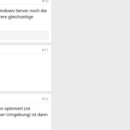
#10
indows-Server noch die
ere gleichzeitige
#11
#12
 optimiert (ist
User-Umgebung) ist dann