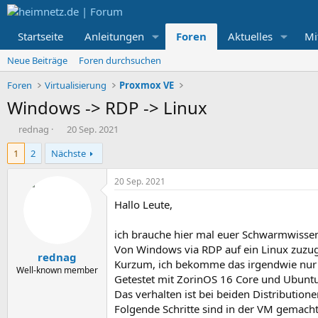
Startseite
Anleitungen
Foren
Aktuelles
Mi
Neue Beiträge
Foren durchsuchen
Foren
Virtualisierung
Proxmox VE
Windows -> RDP -> Linux
E
E
rednag
20 Sep. 2021
r
r
1
2
Nächste
s
s
t
t
e
e
20 Sep. 2021
l
l
Hallo Leute,
l
l
e
t
r
a
ich brauche hier mal euer Schwarmwisse
m
Von Windows via RDP auf ein Linux zuzug
rednag
Kurzum, ich bekomme das irgendwie nur 
Well-known member
Getestet mit ZorinOS 16 Core und Ubunt
Das verhalten ist bei beiden Distributione
Folgende Schritte sind in der VM gemach