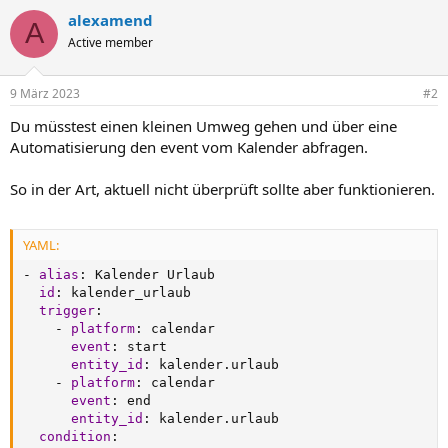
alexamend
A
Active member
9 März 2023
#2
Du müsstest einen kleinen Umweg gehen und über eine
Automatisierung den event vom Kalender abfragen.
So in der Art, aktuell nicht überprüft sollte aber funktionieren.
YAML:
-
alias
:
 Kalender Urlaub

id
:
 kalender_urlaub

trigger
:
-
platform
:
 calendar

event
:
 start

entity_id
:
 kalender.urlaub

-
platform
:
 calendar

event
:
 end

entity_id
:
 kalender.urlaub

condition
: