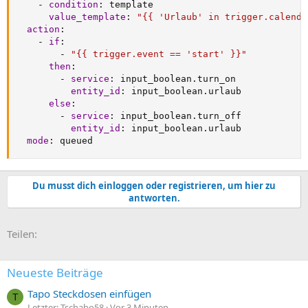
-
condition
:
 template

value_template
:
"{{ 'Urlaub' in trigger.calenda
action
:
-
if
:
-
"{{ trigger.event == 'start' }}"
then
:
-
service
:
 input_boolean.turn_on

entity_id
:
 input_boolean.urlaub

else
:
-
service
:
 input_boolean.turn_off

entity_id
:
 input_boolean.urlaub

mode
:
 queued
Du musst dich einloggen oder registrieren, um hier zu
antworten.
E-Mail
Link
Teilen:
Neueste Beiträge
Tapo Steckdosen einfügen
T
Letzter: Tschabo58
Vor 3 Minuten