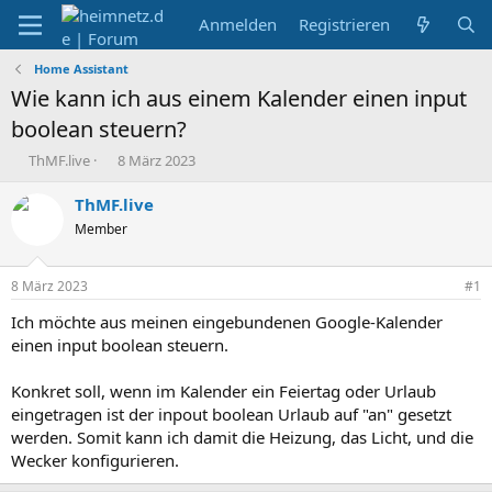
Anmelden
Registrieren
Home Assistant
Wie kann ich aus einem Kalender einen input
boolean steuern?
E
E
ThMF.live
8 März 2023
r
r
s
s
ThMF.live
t
t
Member
e
e
l
l
l
l
8 März 2023
#1
e
t
r
a
Ich möchte aus meinen eingebundenen Google-Kalender
m
einen input boolean steuern.
Konkret soll, wenn im Kalender ein Feiertag oder Urlaub
eingetragen ist der inpout boolean Urlaub auf "an" gesetzt
werden. Somit kann ich damit die Heizung, das Licht, und die
Wecker konfigurieren.