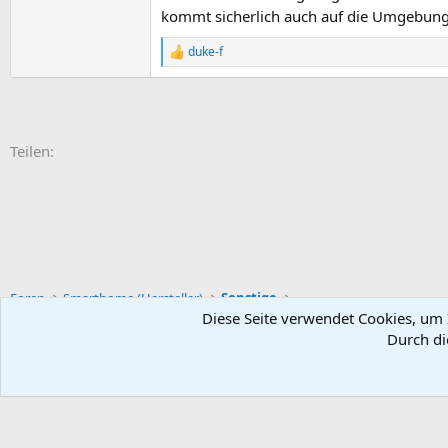
kommt sicherlich auch auf die Umgebung
duke-f
R
e
a
k
t
i
E-Mail
Link
Teilen:
o
n
e
n
:
Foren
Smarthome (Hersteller)
Sonstige
Diese Seite verwendet Cookies, um I
Durch di
Default-Theme