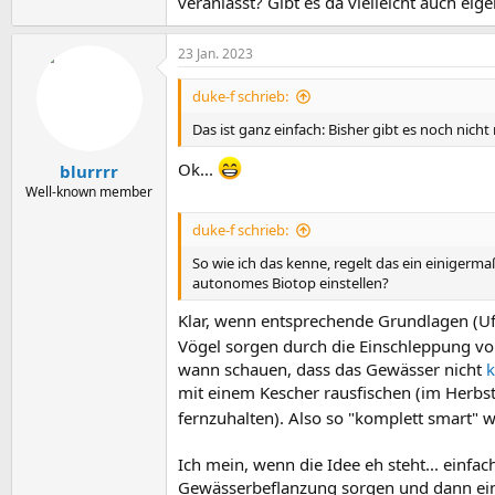
veranlasst? Gibt es da vielleicht auch ei
23 Jan. 2023
duke-f schrieb:
Das ist ganz einfach: Bisher gibt es noch nicht
Ok...
blurrrr
Well-known member
duke-f schrieb:
So wie ich das kenne, regelt das ein einigerma
autonomes Biotop einstellen?
Klar, wenn entsprechende Grundlagen (Ufer
Vögel sorgen durch die Einschleppung vo
wann schauen, dass das Gewässer nicht
k
mit einem Kescher rausfischen (im Herbst
fernzuhalten). Also so "komplett smart" w
Ich mein, wenn die Idee eh steht... einfa
Gewässerbeflanzung sorgen und dann ein