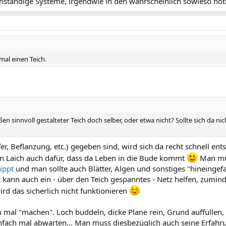
genständige Systeme, irgendwie in den wahrscheinlich sowieso nötig
 mal einen Teich.
ßen sinnvoll gestalteter Teich doch selber, oder etwa nicht? Sollte sich da n
, Beflanzung, etc.) gegeben sind, wird sich da recht schnell ents
n Laich auch dafür, dass da Leben in die Bude kommt
Man mus
ippt
und man sollte auch Blätter, Algen und sonstiges "hineingef
 kann auch ein - über den Teich gespanntes - Netz helfen, zumin
ird das sicherlich nicht funktionieren
ch mal "machen". Loch buddeln, dicke Plane rein, Grund auffüllen,
fach mal abwarten... Man muss diesbezüglich auch seine Erfah