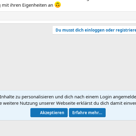
 mit ihren Eigenheiten an
Du musst dich einloggen oder registrier
nhalte zu personalisieren und dich nach einem Login angemeldet 
e weitere Nutzung unserer Webseite erklärst du dich damit einve
N
Akzeptieren
Erfahre mehr...
®
Community platform by XenForo
© 2010-2026 XenForo Ltd.