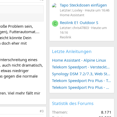
Tapo Steckdosen einfügen
Letzter: Loxley
Heute um 16:46
Home Assistant
Reolink E1 Outdoor S
C
roße Problem sein,
Letzter: chris47803
Heute um
en), Futterautomat....
16:16
Reolink
leicht könnte Dein
a doch eher mit
Letzte Anleitungen
Unterschreitung eines
Home Assistant - Alpine Linux
R. auch nicht dramatisch,
Telekom Speedport - Versteckte Konfigurationen
n etwas niedriger
Synology DSM 7.2/7.3, Web Station 4, Webdienst und Webportal erstellen (ehemals vHost)
was gegen die normale
Telekom Speedport Pro Plus - Telefonie einrichten
Telekom Speedport Pro Plus - Netzwerk einrichten
en. Viel mehr fällt mir
Statistik des Forums
#3
Themen
8.171