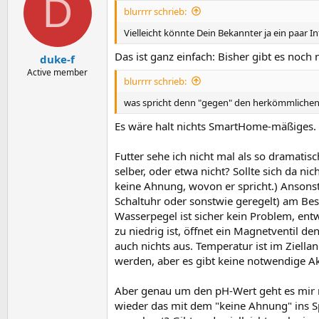
D
blurrrr schrieb:
Vielleicht könnte Dein Bekannter ja ein paar 
Das ist ganz einfach: Bisher gibt es noch 
duke-f
Active member
blurrrr schrieb:
was spricht denn "gegen" den herkömmlichen 
Es wäre halt nichts SmartHome-mäßiges.
Futter sehe ich nicht mal als so dramatisc
selber, oder etwa nicht? Sollte sich da n
keine Ahnung, wovon er spricht.) Ansonst
Schaltuhr oder sonstwie geregelt) am Be
Wasserpegel ist sicher kein Problem, en
zu niedrig ist, öffnet ein Magnetventil d
auch nichts aus. Temperatur ist im Ziell
werden, aber es gibt keine notwendige Ak
Aber genau um den pH-Wert geht es mir me
wieder das mit dem "keine Ahnung" ins S