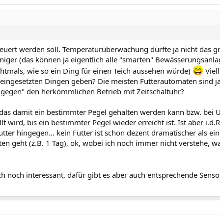
uert werden soll. Temperaturüberwachung dürfte ja nicht das g
iger (das können ja eigentlich alle "smarten" Bewässerungsanlag
ichtmals, wie so ein Ding für einen Teich aussehen würde)
Viel
r eingesetzten Dingen geben? Die meisten Futterautomaten sind j
 "gegen" den herkömmlichen Betrieb mit Zeitschaltuhr?
 das damit ein bestimmter Pegel gehalten werden kann bzw. bei 
wird, bis ein bestimmter Pegel wieder erreicht ist. Ist aber i.d.
tter hingegen... kein Futter ist schon dezent dramatischer als ei
en geht (z.B. 1 Tag), ok, wobei ich noch immer nicht verstehe, 
h noch interessant, dafür gibt es aber auch entsprechende Sensor