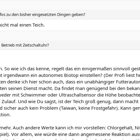
Infos zu den bisher eingesetzten Dingen geben?
nicht mal einen Teich.
Betrieb mit Zeitschaltuhr?
h. So wie ich das kenne, regelt das ein einigermaßen sinnvoll gest
icht irgendwann ein autonomes Biotop einstellen? (Der Profi liest 
en denke ich hier schon auch, dass ein unabhängiger Futterauto
sten seinen Dienst macht. Da findet man genügend bei den bekan
tweder mit Schwimmer oder Ultraschallsensor die Höhe beobacht
en Zulauf. Und wie Du sagst, ist der Teich groß genug, dann macht
and sicher auch kein Problem (Taiwan, keine Frostgefahr). Kann 
tion.
hr. Auch andere Werte kann ich mir vorstellen: Chlorgehalt, Nit
piel). Vor allem, wie würde eine dann angemessene Reaktion au