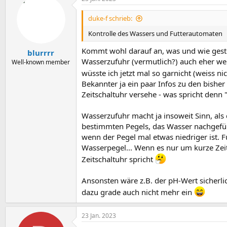
duke-f schrieb:
Kontrolle des Wassers und Futterautomaten
Kommt wohl darauf an, was und wie geste
blurrrr
Wasserzufuhr (vermutlich?) auch eher wen
Well-known member
wüsste ich jetzt mal so garnicht (weiss n
Bekannter ja ein paar Infos zu den bishe
Zeitschaltuhr versehe - was spricht denn
Wasserzufuhr macht ja insoweit Sinn, als
bestimmten Pegels, das Wasser nachgefüllt 
wenn der Pegel mal etwas niedriger ist. Fu
Wasserpegel... Wenn es nur um kurze Zeit
Zeitschaltuhr spricht
Ansonsten wäre z.B. der pH-Wert sicherlic
dazu grade auch nicht mehr ein
23 Jan. 2023