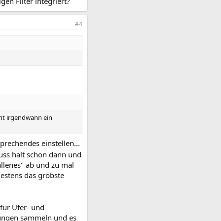
en Filter integriert?
#4
icht irgendwann ein
prechendes einstellen...
s halt schon dann und
allenes" ab und zu mal
destens das gröbste
 für Ufer- und
rungen sammeln und es