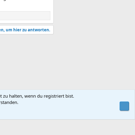
en, um hier zu antworten.
zu halten, wenn du registriert bist.
rstanden.
utzungsbedingungen
Datenschutz
Hilfe und Impressum
Start
R
Obe
S
S