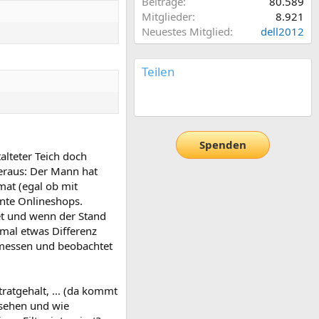
Beiträge
80.589
Mitglieder
8.921
Neuestes Mitglied
dell2012
Teilen
E-Mail
Link
Spenden
alteter Teich doch
heraus: Der Mann hat
mat (egal ob mit
nte Onlineshops.
et und wenn der Stand
 mal etwas Differenz
gemessen und beobachtet
ratgehalt, ... (da kommt
ssehen und wie