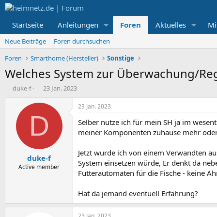
Startseite
Anleitungen
Foren
Aktuelles
Mi
Neue Beiträge
Foren durchsuchen
Foren
Smarthome (Hersteller)
Sonstige
Welches System zur Überwachung/Rege
E
E
duke-f
23 Jan. 2023
r
r
s
s
23 Jan. 2023
t
t
D
Selber nutze ich für mein SH ja im wesen
e
e
l
l
meiner Komponenten zuhause mehr oder 
l
l
e
t
Jetzt wurde ich von einem Verwandten aus
duke-f
r
a
System einsetzen würde, Er denkt da neb
m
Active member
Futterautomaten für die Fische - keine A
Hat da jemand eventuell Erfahrung?
23 Jan. 2023