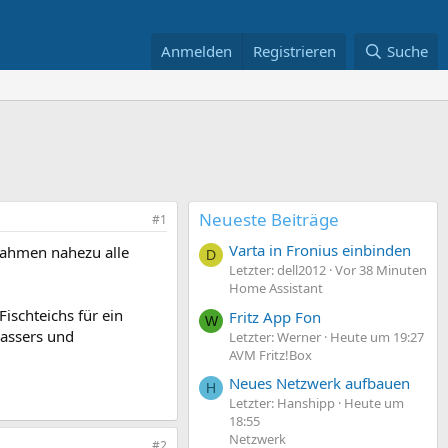
Anmelden
Registrieren
Suche
Neueste Beiträge
#1
Varta in Fronius einbinden
 Rahmen nahezu alle
D
Letzter: dell2012
Vor 38 Minuten
Home Assistant
ischteichs für ein
Fritz App Fon
W
Wassers und
Letzter: Werner
Heute um 19:27
AVM Fritz!Box
Neues Netzwerk aufbauen
H
Letzter: Hanshipp
Heute um
18:55
Netzwerk
#2