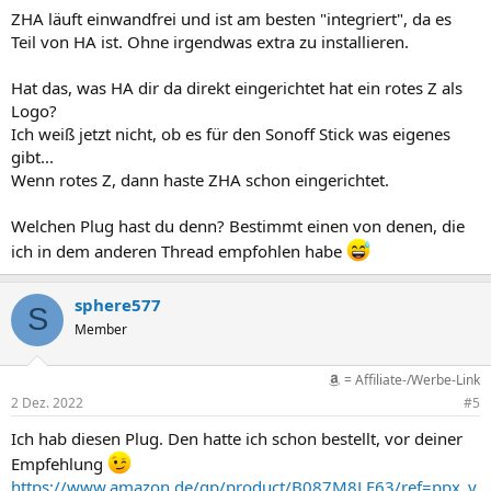
n
ZHA läuft einwandfrei und ist am besten "integriert", da es
:
Teil von HA ist. Ohne irgendwas extra zu installieren.
Hat das, was HA dir da direkt eingerichtet hat ein rotes Z als
Logo?
Ich weiß jetzt nicht, ob es für den Sonoff Stick was eigenes
gibt...
Wenn rotes Z, dann haste ZHA schon eingerichtet.
Welchen Plug hast du denn? Bestimmt einen von denen, die
ich in dem anderen Thread empfohlen habe
sphere577
S
Member
= Affiliate-/Werbe-Link
2 Dez. 2022
#5
Ich hab diesen Plug. Den hatte ich schon bestellt, vor deiner
Empfehlung
https://www.amazon.de/gp/product/B087M8LF63/ref=ppx_y