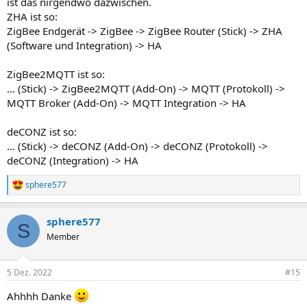
ist das nirgendwo dazwischen.
ZHA ist so:
ZigBee Endgerät -> ZigBee -> ZigBee Router (Stick) -> ZHA
(Software und Integration) -> HA
ZigBee2MQTT ist so:
… (Stick) -> ZigBee2MQTT (Add-On) -> MQTT (Protokoll) ->
MQTT Broker (Add-On) -> MQTT Integration -> HA
deCONZ ist so:
… (Stick) -> deCONZ (Add-On) -> deCONZ (Protokoll) ->
deCONZ (Integration) -> HA
sphere577
R
e
a
sphere577
k
S
t
Member
i
o
n
5 Dez. 2022
#15
e
n
Ahhhh Danke
: