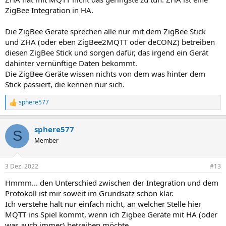
ZigBee Integration in HA.
Die ZigBee Geräte sprechen alle nur mit dem ZigBee Stick
und ZHA (oder eben ZigBee2MQTT oder deCONZ) betreiben
diesen ZigBee Stick und sorgen dafür, das irgend ein Gerät
dahinter vernünftige Daten bekommt.
Die ZigBee Geräte wissen nichts von dem was hinter dem
Stick passiert, die kennen nur sich.
sphere577
R
e
a
sphere577
k
S
t
Member
i
o
n
3 Dez. 2022
#13
e
n
Hmmm... den Unterschied zwischen der Integration und dem
:
Protokoll ist mir soweit im Grundsatz schon klar.
Ich verstehe halt nur einfach nicht, an welcher Stelle hier
MQTT ins Spiel kommt, wenn ich Zigbee Geräte mit HA (oder
was auch immer) betreiben möchte