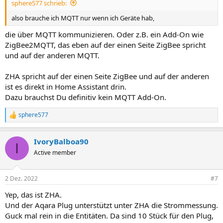
sphere577 schrieb:
also brauche ich MQTT nur wenn ich Geräte hab,
die über MQTT kommunizieren. Oder z.B. ein Add-On wie
ZigBee2MQTT, das eben auf der einen Seite ZigBee spricht
und auf der anderen MQTT.
ZHA spricht auf der einen Seite ZigBee und auf der anderen
ist es direkt in Home Assistant drin.
Dazu brauchst Du definitiv kein MQTT Add-On.
sphere577
R
e
a
IvoryBalboa90
k
I
t
Active member
i
o
n
2 Dez. 2022
#7
e
n
Yep, das ist ZHA.
:
Und der Aqara Plug unterstützt unter ZHA die Strommessung.
Guck mal rein in die Entitäten. Da sind 10 Stück für den Plug,