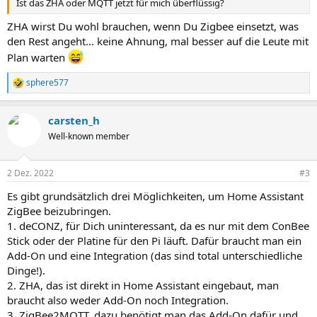
Ist das ZHA oder MQTT jetzt für mich überflüssig?
ZHA wirst Du wohl brauchen, wenn Du Zigbee einsetzt, was
den Rest angeht... keine Ahnung, mal besser auf die Leute mit
Plan warten
sphere577
R
e
a
carsten_h
k
t
Well-known member
i
o
n
2 Dez. 2022
#3
e
n
Es gibt grundsätzlich drei Möglichkeiten, um Home Assistant
:
ZigBee beizubringen.
1. deCONZ, für Dich uninteressant, da es nur mit dem ConBee
Stick oder der Platine für den Pi läuft. Dafür braucht man ein
Add-On und eine Integration (das sind total unterschiedliche
Dinge!).
2. ZHA, das ist direkt in Home Assistant eingebaut, man
braucht also weder Add-On noch Integration.
3. ZigBee2MQTT, dazu benötigt man das Add-On dafür und