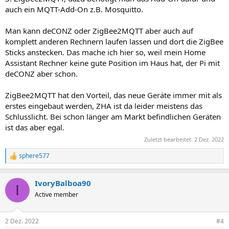
auch ein MQTT-Add-On z.B. Mosquitto.
Man kann deCONZ oder ZigBee2MQTT aber auch auf
komplett anderen Rechnern laufen lassen und dort die ZigBee
Sticks anstecken. Das mache ich hier so, weil mein Home
Assistant Rechner keine gute Position im Haus hat, der Pi mit
deCONZ aber schon.
ZigBee2MQTT hat den Vorteil, das neue Geräte immer mit als
erstes eingebaut werden, ZHA ist da leider meistens das
Schlusslicht. Bei schon länger am Markt befindlichen Geräten
ist das aber egal.
Zuletzt bearbeitet:
2 Dez. 2022
sphere577
R
e
a
IvoryBalboa90
k
I
t
Active member
i
o
n
2 Dez. 2022
#4
e