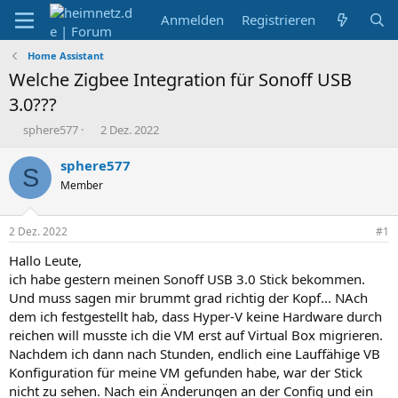
Anmelden
Registrieren
Home Assistant
Welche Zigbee Integration für Sonoff USB
3.0???
E
E
sphere577
2 Dez. 2022
r
r
s
s
sphere577
S
t
t
Member
e
e
l
l
l
l
2 Dez. 2022
#1
e
t
r
a
Hallo Leute,
m
ich habe gestern meinen Sonoff USB 3.0 Stick bekommen.
Und muss sagen mir brummt grad richtig der Kopf... NAch
dem ich festgestellt hab, dass Hyper-V keine Hardware durch
reichen will musste ich die VM erst auf Virtual Box migrieren.
Nachdem ich dann nach Stunden, endlich eine Lauffähige VB
Konfiguration für meine VM gefunden habe, war der Stick
nicht zu sehen. Nach ein Änderungen an der Config und ein