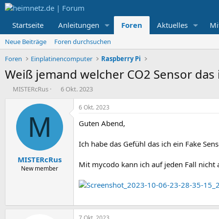
Startseite
Anleitungen
Foren
Aktuelles
Mi
Neue Beiträge
Foren durchsuchen
Foren
Einplatinencomputer
Raspberry Pi
Weiß jemand welcher CO2 Sensor das i
E
E
MISTERcRus
6 Okt. 2023
r
r
s
s
6 Okt. 2023
t
t
M
Guten Abend,
e
e
l
l
l
l
Ich habe das Gefühl das ich ein Fake Sens
e
t
MISTERcRus
r
a
Mit mycodo kann ich auf jeden Fall nicht 
m
New member
7 Okt. 2023