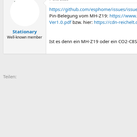
https://github.com/esphome/issues/issu
Pin-Belegung vom MH-Z19:
https://www
Ver1.0.pdf
bzw. hier:
https://cdn-reiche
Stationary
Well-known member
Ist es denn ein MH-Z19 oder ein CO2-C8S
E-Mail
Link
Teilen: