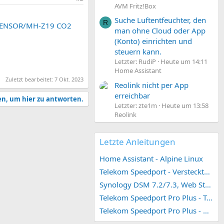
AVM Fritz!Box
Suche Luftentfeuchter, den
R
2 SENSOR/MH-Z19 CO2
man ohne Cloud oder App
(Konto) einrichten und
steuern kann.
Letzter: RudiP
Heute um 14:11
Home Assistant
Zuletzt bearbeitet:
7 Okt. 2023
Reolink nicht per App
erreichbar
en, um hier zu antworten.
Letzter: zte1m
Heute um 13:58
Reolink
Letzte Anleitungen
Home Assistant - Alpine Linux
Telekom Speedport - Versteckte Konfigurationen
Synology DSM 7.2/7.3, Web Station 4, Webdienst und Webportal erstellen (ehemals vHost)
Telekom Speedport Pro Plus - Telefonie einrichten
Telekom Speedport Pro Plus - Netzwerk einrichten