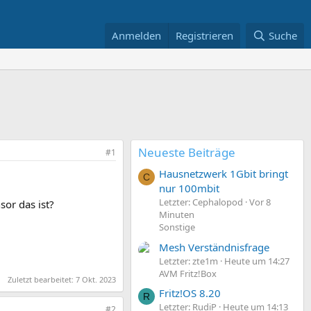
Anmelden
Registrieren
Suche
Neueste Beiträge
#1
Hausnetzwerk 1Gbit bringt
C
nur 100mbit
Letzter: Cephalopod
Vor 8
sor das ist?
Minuten
Sonstige
Mesh Verständnisfrage
Letzter: zte1m
Heute um 14:27
AVM Fritz!Box
Zuletzt bearbeitet:
7 Okt. 2023
Fritz!OS 8.20
R
Letzter: RudiP
Heute um 14:13
#2