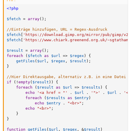
<?php
$fetch
=
array
(
)
;
//Einträge hinzufügen, URL = Regex-Ausdruck
$fetch
[
'https://download.gimp.org/mirror/pub/gimp/v2.
$fetch
[
'https://www.chiark.greenend.org.uk/~sgtatham/
$result
=
array
(
)
;
foreach
(
$fetch
as
$url
=
>
$regex
)
{
getFiles
(
$url
,
$regex
,
$result
)
;
}
//Hier Direktausgabe, alternativ z.B. in eine Datei s
if
(
!
empty
(
$result
)
)
{
foreach
(
$result
as
$url
=
>
$results
)
{
echo
'<a href = "'
.
$url
.
'">'
.
$url
.
'</
foreach
(
$results
as
$entry
)
echo
$entry
.
"<br>"
;
echo
"<br>"
;
}
}
function
getFiles
(
$url
,
$regex
,
&
$result
)