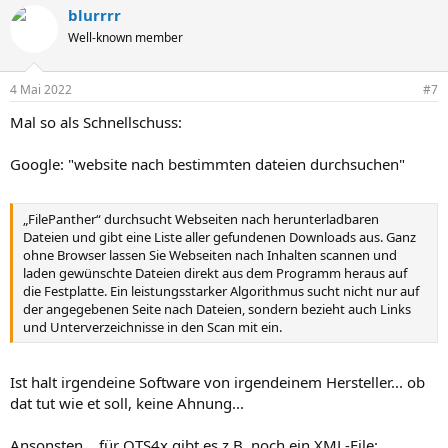
a
blurrrr
k
t
Well-known member
i
o
n
4 Mai 2022
#7
e
n
Mal so als Schnellschuss:
:
Google: "website nach bestimmten dateien durchsuchen"
„FilePanther“ durchsucht Webseiten nach herunterladbaren
Dateien und gibt eine Liste aller gefundenen Downloads aus. Ganz
ohne Browser lassen Sie Webseiten nach Inhalten scannen und
laden gewünschte Dateien direkt aus dem Programm heraus auf
die Festplatte. Ein leistungsstarker Algorithmus sucht nicht nur auf
der angegebenen Seite nach Dateien, sondern bezieht auch Links
und Unterverzeichnisse in den Scan mit ein.
Ist halt irgendeine Software von irgendeinem Hersteller... ob
dat tut wie et soll, keine Ahnung...
Ansonsten... für QTS4x gibt es z.B. noch ein XML-File: