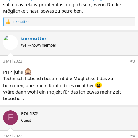
sollte das relativ problemlos möglich sein, wenn Du die
Möglichkeit hast, sowas zu betreiben.
tiermutter
R
e
a
tiermutter
k
t
Well-known member
i
o
n
3 Mai 2022
#3
e
n
PHP, juhu
:
Technisch habe ich bestimmt die Möglichkeit das zu
betreiben, aber mein Kopf gibt es nicht her
Wäre dann wohl ein Projekt für das ich etwas mehr Zeit
brauche...
EOL132
E
Guest
3 Mai 2022
#4