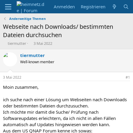
Anmelden
Registrieren
Anderweitige Themen
Webseite nach Downloads/ bestimmten
Dateien durchsuchen
E
E
tiermutter
3 Mai 2022
r
r
s
s
tiermutter
t
t
Well-known member
e
e
l
l
l
l
3 Mai 2022
#1
e
t
r
a
Moin zusammen,
m
ich suche nach einer Lösung um Webseiten nach Downloads
oder bestimmten Dateien durchzusuchen.
Ich möchte mir damit die Suche/ Prüfung nach
Softwareupdates erleichtern, da ich nicht in allen Fällen
automatisch auf Updates hingewiesen werden kann.
Aus dem US QNAP Forum kenne ich sowas: