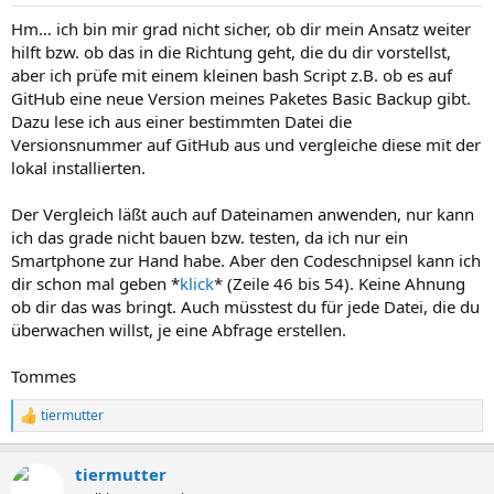
Hm… ich bin mir grad nicht sicher, ob dir mein Ansatz weiter
hilft bzw. ob das in die Richtung geht, die du dir vorstellst,
aber ich prüfe mit einem kleinen bash Script z.B. ob es auf
GitHub eine neue Version meines Paketes Basic Backup gibt.
Dazu lese ich aus einer bestimmten Datei die
Versionsnummer auf GitHub aus und vergleiche diese mit der
lokal installierten.
Der Vergleich läßt auch auf Dateinamen anwenden, nur kann
ich das grade nicht bauen bzw. testen, da ich nur ein
Smartphone zur Hand habe. Aber den Codeschnipsel kann ich
dir schon mal geben *
klick
* (Zeile 46 bis 54). Keine Ahnung
ob dir das was bringt. Auch müsstest du für jede Datei, die du
überwachen willst, je eine Abfrage erstellen.
Tommes
tiermutter
R
e
a
tiermutter
k
t