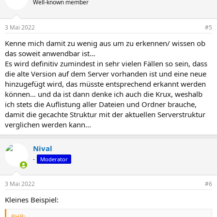
Well-known member
i
o
n
3 Mai 2022
#5
e
n
Kenne mich damit zu wenig aus um zu erkennen/ wissen ob
:
das soweit anwendbar ist...
Es wird definitiv zumindest in sehr vielen Fällen so sein, dass
die alte Version auf dem Server vorhanden ist und eine neue
hinzugefügt wird, das müsste entsprechend erkannt werden
können... und da ist dann denke ich auch die Krux, weshalb
ich stets die Auflistung aller Dateien und Ordner brauche,
damit die gecachte Struktur mit der aktuellen Serverstruktur
verglichen werden kann...
Nival
-
Moderator
3 Mai 2022
#6
Kleines Beispiel:
PHP: