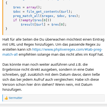
{
$res
=
array
(
)
;
$doc
=
file_get_contents
(
$url
)
;
preg_match_all
(
$regex
,
$doc
,
$res
)
;
if
(
!
empty
(
$res
[
0
]
)
)
$result
[
$url
]
=
$res
[
0
]
;
}
Halt für alle Seiten die Du überwachen möchtest einen Eintrag
mit URL und Regex hinzufügen. Um das passende Regex zu
erstellen kann ich
https://www.phpliveregex.com/#tab-preg-
match-all
empfehlen solange man das nicht alles im Kopf hat.
Das könnte man noch weiter ausführen und z.B. die
Ergebnisse nicht direkt ausgeben, sondern in eine Datei
schreiben, ggf. zusätzlich mit dem Datum davor, dann ließe
sich das bei jedem Aufruf auch vergleichen: Habe ich diese
Version schon hier drin stehen? Wenn nein, mit Datum
hinzufügen.
tiermutter
R
e