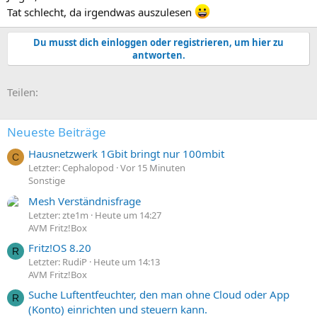
Tat schlecht, da irgendwas auszulesen
Du musst dich einloggen oder registrieren, um hier zu
antworten.
E-Mail
Link
Teilen:
Neueste Beiträge
Hausnetzwerk 1Gbit bringt nur 100mbit
C
Letzter: Cephalopod
Vor 15 Minuten
Sonstige
Mesh Verständnisfrage
Letzter: zte1m
Heute um 14:27
AVM Fritz!Box
Fritz!OS 8.20
R
Letzter: RudiP
Heute um 14:13
AVM Fritz!Box
Suche Luftentfeuchter, den man ohne Cloud oder App
R
(Konto) einrichten und steuern kann.