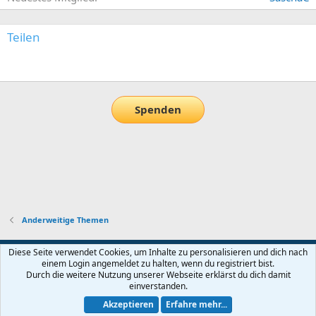
Teilen
E-Mail
Link
Spenden
Anderweitige Themen
Default-Theme
Diese Seite verwendet Cookies, um Inhalte zu personalisieren und dich nach
einem Login angemeldet zu halten, wenn du registriert bist.
Nutzungsbedingungen
Datenschutz
Hilfe und Impressum
Start
Durch die weitere Nutzung unserer Webseite erklärst du dich damit
R
einverstanden.
S
S
Akzeptieren
Erfahre mehr...
®
Community platform by XenForo
© 2010-2026 XenForo Ltd.