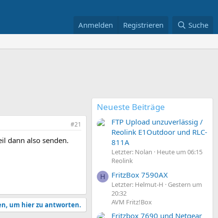
Anmelden
Registrieren
Suche
Neueste Beiträge
FTP Upload unzuverlässig /
#21
Reolink E1Outdoor und RLC-
eil dann also senden.
811A
Letzter: Nolan
Heute um 06:15
Reolink
FritzBox 7590AX
H
Letzter: Helmut-H
Gestern um
20:32
AVM Fritz!Box
en, um hier zu antworten.
Fritzbox 7690 und Netgear