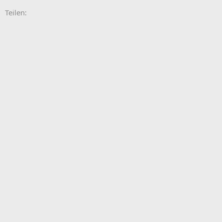
E-Mail
Link
Teilen: