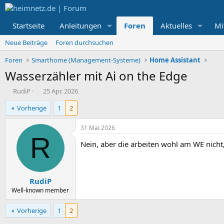
Startseite
Anleitungen
Foren
Aktuelles
Mi
Neue Beiträge
Foren durchsuchen
Foren
Smarthome (Management-Systeme)
Home Assistant
Wasserzähler mit Ai on the Edge
E
E
RudiP
25 Apr. 2026
r
r
Vorherige
1
2
s
s
t
t
e
e
31 Mai 2026
l
l
R
Nein, aber die arbeiten wohl am WE nicht
l
l
e
t
r
a
m
RudiP
Well-known member
Vorherige
1
2