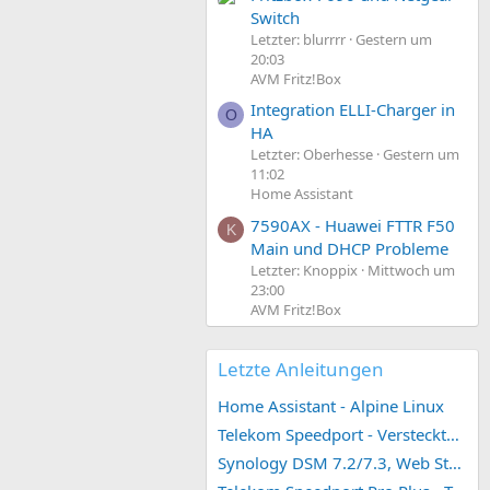
Switch
Letzter: blurrrr
Gestern um
20:03
AVM Fritz!Box
Integration ELLI-Charger in
O
HA
Letzter: Oberhesse
Gestern um
11:02
Home Assistant
7590AX - Huawei FTTR F50
K
Main und DHCP Probleme
Letzter: Knoppix
Mittwoch um
23:00
AVM Fritz!Box
Letzte Anleitungen
Home Assistant - Alpine Linux
Telekom Speedport - Versteckte Konfigurationen
Synology DSM 7.2/7.3, Web Station 4, Webdienst und Webportal erstellen (ehemals vHost)