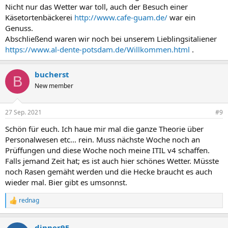
Nicht nur das Wetter war toll, auch der Besuch einer
Käsetortenbäckerei
http://www.cafe-guam.de/
war ein
Genuss.
Abschließend waren wir noch bei unserem Lieblingsitaliener
https://www.al-dente-potsdam.de/Willkommen.html
.
bucherst
B
New member
27 Sep. 2021
#9
Schön für euch. Ich haue mir mal die ganze Theorie über
Personalwesen etc... rein. Muss nächste Woche noch an
Prüffungen und diese Woche noch meine ITIL v4 schaffen.
Falls jemand Zeit hat; es ist auch hier schönes Wetter. Müsste
noch Rasen gemäht werden und die Hecke braucht es auch
wieder mal. Bier gibt es umsonnst.
rednag
R
e
a
dinner95
k