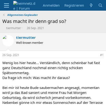
Anmelden
Registrieren
Allgemeines Geplauder
Was macht ihr denn grad so?
E
E
tiermutter
26 Sep. 2021
r
r
s
s
tiermutter
t
t
Well-known member
e
e
l
l
l
l
26 Sep. 2021
#1
e
t
r
a
Wenig los hier heute... Verständlich, denn scheinbar hat fast
m
ganz Deutschland nochmal einen richtig schicken
Spätsommertag.
Da frage ich mich: Was macht ihr daraus?
Bei mir ist heute Bude saubermachen angesagt, momentan
wird ja das Bad saniert und meine Frau hat Morgen
Geburtstag, da wird sicherlich jemand vorbeikommen.
Nebenbei gönne ich mir etwas Sonnenschein auf der Terrasse