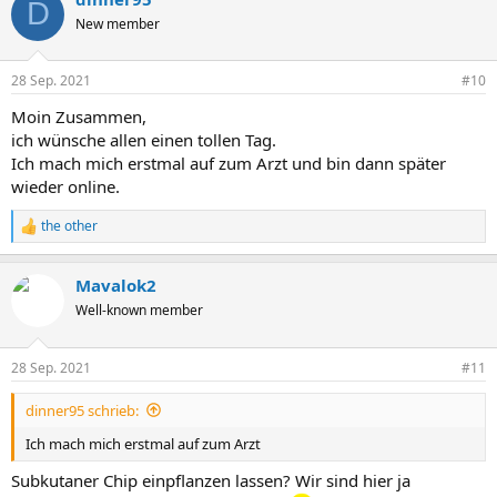
D
t
New member
i
o
n
28 Sep. 2021
#10
e
n
Moin Zusammen,
:
ich wünsche allen einen tollen Tag.
Ich mach mich erstmal auf zum Arzt und bin dann später
wieder online.
the other
R
e
a
Mavalok2
k
t
Well-known member
i
o
n
28 Sep. 2021
#11
e
n
dinner95 schrieb:
:
Ich mach mich erstmal auf zum Arzt
Subkutaner Chip einpflanzen lassen? Wir sind hier ja