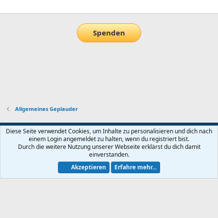
E-Mail
Link
Spenden
Allgemeines Geplauder
Default-Theme
Diese Seite verwendet Cookies, um Inhalte zu personalisieren und dich nach
einem Login angemeldet zu halten, wenn du registriert bist.
Nutzungsbedingungen
Datenschutz
Hilfe und Impressum
Start
Durch die weitere Nutzung unserer Webseite erklärst du dich damit
R
einverstanden.
S
S
Akzeptieren
Erfahre mehr...
®
Community platform by XenForo
© 2010-2026 XenForo Ltd.