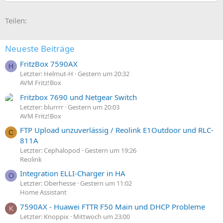
i
o
E-Mail
Link
Teilen:
n
e
n
:
Neueste Beiträge
FritzBox 7590AX
H
Letzter: Helmut-H
Gestern um 20:32
AVM Fritz!Box
Fritzbox 7690 und Netgear Switch
Letzter: blurrrr
Gestern um 20:03
AVM Fritz!Box
FTP Upload unzuverlässig / Reolink E1Outdoor und RLC-
C
811A
Letzter: Cephalopod
Gestern um 19:26
Reolink
Integration ELLI-Charger in HA
O
Letzter: Oberhesse
Gestern um 11:02
Home Assistant
7590AX - Huawei FTTR F50 Main und DHCP Probleme
K
Letzter: Knoppix
Mittwoch um 23:00