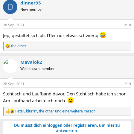
dinner95
D
New member
28 Sep. 2021
#18
Jep, gestaltet sich als ITler nur etwas schwierig
the other
R
e
a
Mavalok2
k
t
Well-known member
i
o
n
28 Sep. 2021
#19
e
n
Stehtisch und Laufband davor. Den Stehtisch habe ich schon.
:
Am Laufband arbeite ich noch.
Peter
,
blurrrr
,
the other
und eine weitere Person
R
e
a
Du musst dich einloggen oder registrieren, um hier zu
k
antworten.
t