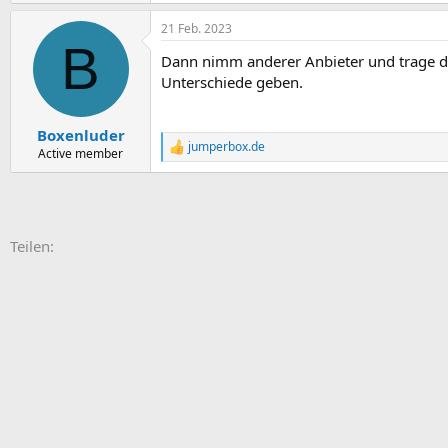
21 Feb. 2023
B
Dann nimm anderer Anbieter und trage di
Unterschiede geben.
Boxenluder
jumperbox.de
R
Active member
e
a
k
t
i
E-Mail
Link
Teilen:
o
n
e
n
: