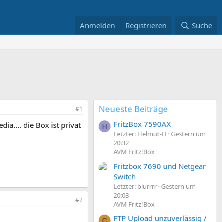
Anmelden
Registrieren
Suche
Neueste Beiträge
#1
FritzBox 7590AX
a.... die Box ist privat
H
Letzter: Helmut-H
Gestern um
20:32
AVM Fritz!Box
Fritzbox 7690 und Netgear
Switch
Letzter: blurrrr
Gestern um
20:03
#2
AVM Fritz!Box
FTP Upload unzuverlässig /
C