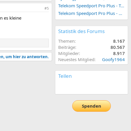
Telekom Speedport Pro Plus - Telefonie einrichten
#5
Telekom Speedport Pro Plus - Netzwerk einrichten
n es kleine
Statistik des Forums
Themen
8.167
Beiträge
80.567
Mitglieder
8.917
en, um hier zu antworten.
Neuestes Mitglied
Goofy1964
Teilen
E-Mail
Link
Spenden