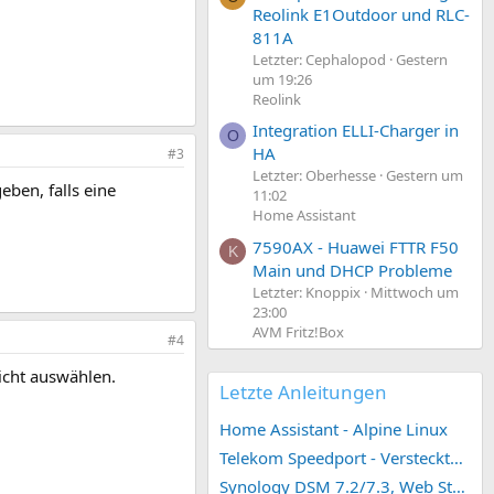
Reolink E1Outdoor und RLC-
811A
Letzter: Cephalopod
Gestern
um 19:26
Reolink
Integration ELLI-Charger in
O
HA
#3
Letzter: Oberhesse
Gestern um
ben, falls eine
11:02
Home Assistant
7590AX - Huawei FTTR F50
K
Main und DHCP Probleme
Letzter: Knoppix
Mittwoch um
23:00
AVM Fritz!Box
#4
icht auswählen.
Letzte Anleitungen
Home Assistant - Alpine Linux
Telekom Speedport - Versteckte Konfigurationen
Synology DSM 7.2/7.3, Web Station 4, Webdienst und Webportal erstellen (ehemals vHost)