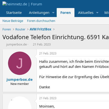
Startseite
Anleitungen
Foren
Aktuelles
Mi
Neue Beiträge
Foren durchsuchen
Foren
Router
AVM Fritz!Box
Vodafone Telefon Einrichtung. 6591 Ka
E
E
jumperbox.de
21 Feb. 2023
r
r
s
s
21 Feb. 2023
t
t
J
Hallo zusammen, ich finde beim Einrichte
e
e
l
l
gekauft und hört auf den Namen Fritzbo
l
l
e
t
Für Hinweise die zur Ergreifung des Übe
jumperbox.de
r
a
m
New member
Danke
21 Feb. 2023
Moinsen,