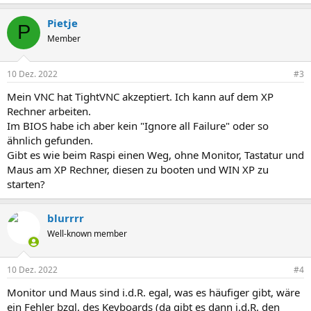
e
a
Pietje
k
P
t
Member
i
o
n
10 Dez. 2022
#3
e
n
Mein VNC hat TightVNC akzeptiert. Ich kann auf dem XP
:
Rechner arbeiten.
Im BIOS habe ich aber kein "Ignore all Failure" oder so
ähnlich gefunden.
Gibt es wie beim Raspi einen Weg, ohne Monitor, Tastatur und
Maus am XP Rechner, diesen zu booten und WIN XP zu
starten?
blurrrr
Well-known member
10 Dez. 2022
#4
Monitor und Maus sind i.d.R. egal, was es häufiger gibt, wäre
ein Fehler bzgl. des Keyboards (da gibt es dann i.d.R. den