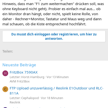
Hinweis, dass man "F1 zum weitermachen" drücken soll, was
ohne Keyboard nicht geht). Probier es einfach mal aus... ob
ein Monitor dran hängt, oder nicht, spielt keine Rolle, von
daher - Rechner+Monitor, Tastatur und Maus weg und dann
mal schauen, ob die Kiste entsprechend hochfährt.
Du musst dich einloggen oder registrieren, um hier zu
antworten.
E-Mail
Link
Teilen:
Neueste Beiträge
FritzBox 7590AX
H
Letzter: Horst-Hamburg
Vor 13 Minuten
AVM Fritz!Box
FTP Upload unzuverlässig / Reolink E1Outdoor und RLC-
C
811A
Letzter: Cephalopod
Vor 18 Minuten
Reolink