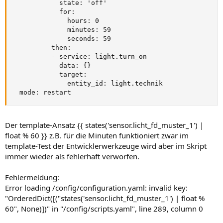
            state: 'off'

            for:

              hours: 0

              minutes: 59

              seconds: 59

          then:

          - service: light.turn_on

            data: {}

            target:

              entity_id: light.technik

  mode: restart
Der template-Ansatz {{ states('sensor.licht_fd_muster_1') |
float % 60 }} z.B. für die Minuten funktioniert zwar im
template-Test der Entwicklerwerkzeuge wird aber im Skript
immer wieder als fehlerhaft verworfen.
Fehlermeldung:
Error loading /config/configuration.yaml: invalid key:
"OrderedDict([("states('sensor.licht_fd_muster_1') | float %
60", None)])" in "/config/scripts.yaml", line 289, column 0