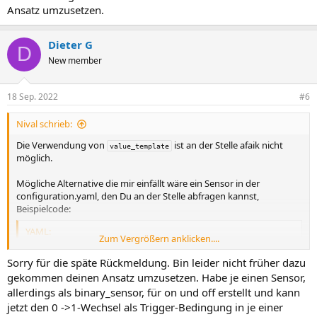
Ansatz umzusetzen.
Dieter G
D
New member
18 Sep. 2022
#6
Nival schrieb:
Die Verwendung von
ist an der Stelle afaik nicht
value_template
möglich.
Mögliche Alternative die mir einfällt wäre ein Sensor in der
configuration.yaml, den Du an der Stelle abfragen kannst,
Beispielcode:
YAML:
Zum Vergrößern anklicken....
-
platform
:
 template

Sorry für die späte Rückmeldung. Bin leider nicht früher dazu
sensors
:
gekommen deinen Ansatz umzusetzen. Habe je einen Sensor,
light_helper_on
:
allerdings als binary_sensor, für on und off erstellt und kann
value_template
:
>
-
{
{
 is_state('input_boolean.i_am_home'
,
 'o
jetzt den 0 ->1-Wechsel als Trigger-Bedingung in je einer