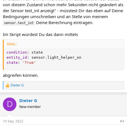
von diesem Zustand schon mehr Sekunden nicht geändert als
der Sensor test_int anzeigt" - müsstest Dir das eben auf Deine
Bedingungen umschreiben und an Stelle von meinem
Deine Berechnung eintragen.
sensor.test_int
Im Skript würdest Du das dann mittels
YAML:
condition
:
entity_id
:
state
:
'True'
abgreifen können.
Dieter G
R
e
a
Dieter G
k
D
t
New member
i
o
n
10 Sep. 2022
#4
e