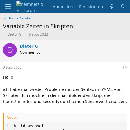
Anmelden
Registrieren
Home Assistant
Variable Zeiten in Skripten
E
E
Dieter G
9 Sep. 2022
r
r
s
s
Dieter G
D
t
t
New member
e
e
l
l
l
l
9 Sep. 2022
#1
e
t
r
a
Hallo,
m
ich habe mal wieder Probleme mit der Syntax im YAML von
Skripten. Ich möchte in dem nachfolgenden Skript die
hours/minutes und seconds durch einen Sensorwert ersetzen.
Code:
licht_fd_wechsel:
