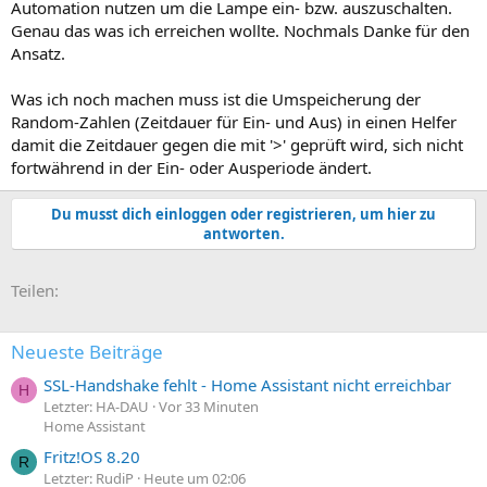
Automation nutzen um die Lampe ein- bzw. auszuschalten.
In diesem Fall "Bin ich nicht daheim
und
hat sich der Status von
Genau das was ich erreichen wollte. Nochmals Danke für den
diesem Zustand schon mehr Sekunden nicht geändert als der
Ansatz.
Sensor test_int anzeigt" - müsstest Dir das eben auf Deine
Bedingungen umschreiben und an Stelle von meinem
Was ich noch machen muss ist die Umspeicherung der
Deine Berechnung eintragen.
sensor.test_int
Random-Zahlen (Zeitdauer für Ein- und Aus) in einen Helfer
Im Skript würdest Du das dann mittels
damit die Zeitdauer gegen die mit '>' geprüft wird, sich nicht
fortwährend in der Ein- oder Ausperiode ändert.
YAML:
condition
:
Du musst dich einloggen oder registrieren, um hier zu
entity_id
:
antworten.
state
:
'True'
E-Mail
Link
Teilen:
abgreifen können.
Neueste Beiträge
SSL-Handshake fehlt - Home Assistant nicht erreichbar
H
Letzter: HA-DAU
Vor 33 Minuten
Home Assistant
Fritz!OS 8.20
R
Letzter: RudiP
Heute um 02:06