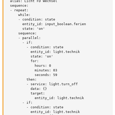
  alias: Licht FD Wechsel

  sequence:

  - repeat:

      while:

      - condition: state

        entity_id: input_boolean.ferien

        state: 'on'

      sequence:

      - parallel:

        - if:

          - condition: state

            entity_id: light.technik

            state: 'on'

            for:

              hours: 0

              minutes: 03

              seconds: 59

          then:

          - service: light.turn_off

            data: {}

            target:

              entity_id: light.technik

        - if:

          - condition: state

            entity_id: light.technik
