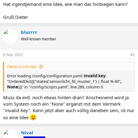
Hat irgendjemand eine Idee, wie man das hinbiegen kann?
Gruß Dieter
blurrrr
Well-known member
9 Sep. 2022
#2
Dieter G schrieb:
Error loading /config/configuration.yaml:
invalid key
:
"OrderedDict([("states('sensor.licht_fd_muster_1') | float % 60"
,
None
)])" in "/config/scripts.yaml", line 289, column 0
Muss da evtl. noch etwas hinten dran? Anscheinend wird ja
vom System noch ein "None" ergänzt mit dem Vermerk
"invalid Key". Kann jetzt aber auch völlig daneben sein, ist nur
so eine Idee
Nival