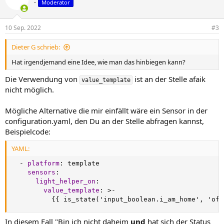
-
Moderator
10 Sep. 2022
#3
Dieter G schrieb:
Hat irgendjemand eine Idee, wie man das hinbiegen kann?
Die Verwendung von
ist an der Stelle afaik
value_template
nicht möglich.
Mögliche Alternative die mir einfällt wäre ein Sensor in der
configuration.yaml, den Du an der Stelle abfragen kannst,
Beispielcode:
YAML:
-
platform
:
 template

sensors
:
light_helper_on
:
value_template
:
>
-
{
{
 is_state('input_boolean.i_am_home'
,
 'off
In diesem Fall "Bin ich nicht daheim
und
hat sich der Status