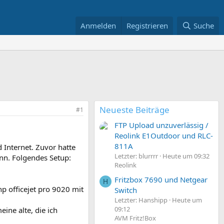
Anmelden
Registrieren
Suche
Neueste Beiträge
#1
FTP Upload unzuverlässig /
Reolink E1Outdoor und RLC-
811A
 Internet. Zuvor hatte
Letzter: blurrrr
Heute um 09:32
ann. Folgendes Setup:
Reolink
Fritzbox 7690 und Netgear
H
hp officejet pro 9020 mit
Switch
Letzter: Hanshipp
Heute um
09:12
ine alte, die ich
AVM Fritz!Box