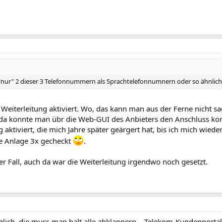
"nur" 2 dieser 3 Telefonnummern als Sprachtelefonnumnern oder so ähnlich
 Weiterleitung aktiviert. Wo, das kann man aus der Ferne nicht s
l. da konnte man übr die Web-GUI des Anbieters den Anschluss kon
aktiviert, die mich Jahre später geärgert hat, bis ich mich wiede
ie Anlage 3x gecheckt
.
r Fall, auch da war die Weiterleitung irgendwo noch gesetzt.
glich, die muss man halt alle abklappern... Telekom-Kundenportal