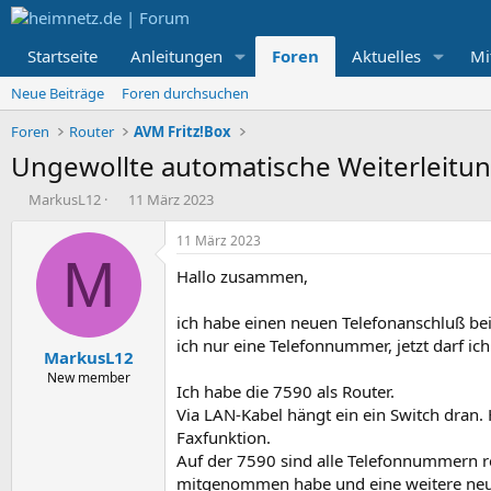
Startseite
Anleitungen
Foren
Aktuelles
Mi
Neue Beiträge
Foren durchsuchen
Foren
Router
AVM Fritz!Box
Ungewollte automatische Weiterleitu
E
E
MarkusL12
11 März 2023
r
r
s
s
11 März 2023
t
t
M
Hallo zusammen,
e
e
l
l
l
l
ich habe einen neuen Telefonanschluß bei
e
t
ich nur eine Telefonnummer, jetzt darf ic
MarkusL12
r
a
m
New member
Ich habe die 7590 als Router.
Via LAN-Kabel hängt ein ein Switch dran. 
Faxfunktion.
Auf der 7590 sind alle Telefonnummern re
mitgenommen habe und eine weitere ne