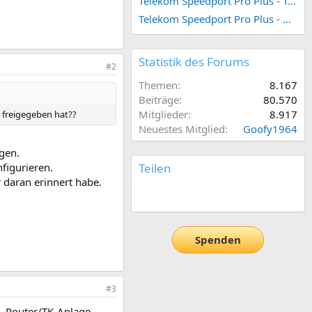
Telekom Speedport Pro Plus - Telefonie einrichten
Telekom Speedport Pro Plus - Netzwerk einrichten
Statistik des Forums
#2
Themen
8.167
Beiträge
80.570
Mitglieder
8.917
 freigegeben hat??
Neuestes Mitglied
Goofy1964
agen.
figurieren.
Teilen
r daran erinnert habe.
E-Mail
Link
Spenden
#3
, Router/TK-Anlage,