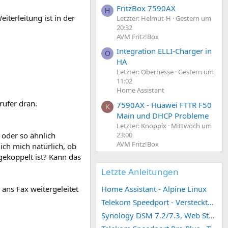
FritzBox 7590AX
H
terleitung ist in der
Letzter: Helmut-H
Gestern um
20:32
AVM Fritz!Box
Integration ELLI-Charger in
O
HA
Letzter: Oberhesse
Gestern um
11:02
Home Assistant
rufer dran.
7590AX - Huawei FTTR F50
K
Main und DHCP Probleme
Letzter: Knoppix
Mittwoch um
23:00
oder so ähnlich
AVM Fritz!Box
ich mich natürlich, ob
ekoppelt ist? Kann das
Letzte Anleitungen
Home Assistant - Alpine Linux
ans Fax weitergeleitet
Telekom Speedport - Versteckte Konfigurationen
Synology DSM 7.2/7.3, Web Station 4, Webdienst und Webportal erstellen (ehemals vHost)